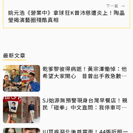
下一篇
→
姚元浩《營業中》拿球狂K曾沛慈遭炎上！陶晶
瑩揭演藝圈殘酷真相
最新文章
乾爹黎彼得病逝！黃宗澤慟悼：他
希望大家開心 昔曾出手救急數十
萬手術費
SJ始源無預警現身台灣早餐店！親
民「碰拳」中文直問：我停車可以
嗎？
IU耳疾惡化後首露面！44張近照一