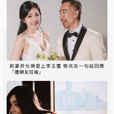
前妻許允樂愛上李玉璽 張兆志一句話回應
「遭網友狂嗆」