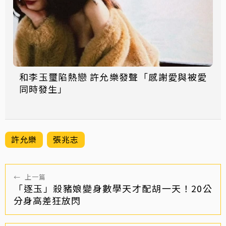
和李玉璽陷熱戀 許允樂發聲「感謝愛與被愛
同時發生」
許允樂
張兆志
←
上一篇
「逐玉」殺豬娘變身數學天才配胡一天！20公
分身高差狂放閃