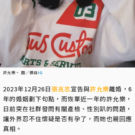
許允樂。 圖／擷自
IG
2023年12月26日
張兆志
宣告與
許允樂
離婚，6
年的婚姻劃下句點，而恢單近一年的許允樂，
日前突在社群發問有關產檢、性別趴的問題，
讓外界忍不住懷疑是否有孕了，而她也親回應
真相。