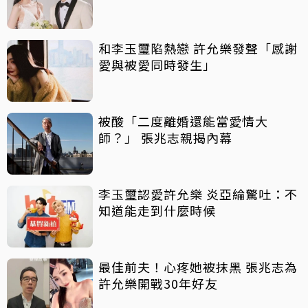
和李玉璽陷熱戀 許允樂發聲「感謝
愛與被愛同時發生」
被酸「二度離婚還能當愛情大
師？」 張兆志親揭內幕
李玉璽認愛許允樂 炎亞綸驚吐：不
知道能走到什麼時候
最佳前夫！心疼她被抹黑 張兆志為
許允樂開戰30年好友