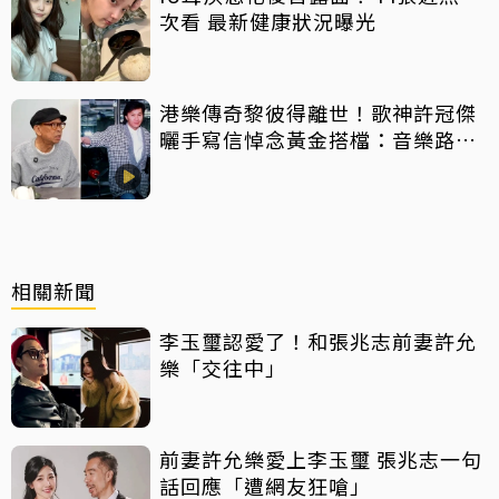
次看 最新健康狀況曝光
港樂傳奇黎彼得離世！歌神許冠傑
曬手寫信悼念黃金搭檔：音樂路上
感恩有您
相關新聞
李玉璽認愛了！和張兆志前妻許允
樂「交往中」
前妻許允樂愛上李玉璽 張兆志一句
話回應「遭網友狂嗆」