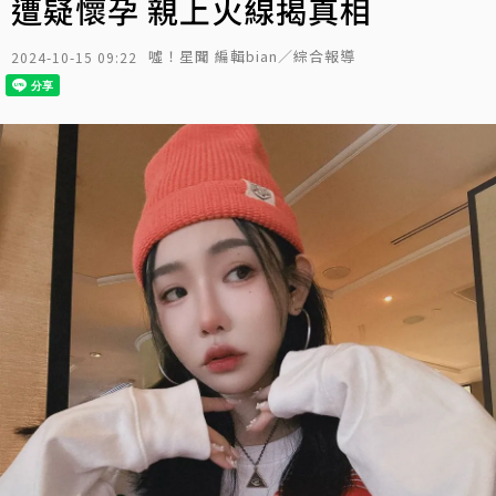
遭疑懷孕 親上火線揭真相
噓！星聞 編輯bian／綜合報導
2024-10-15 09:22