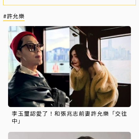
#許允樂
李玉璽認愛了！和張兆志前妻許允樂「交往
中」