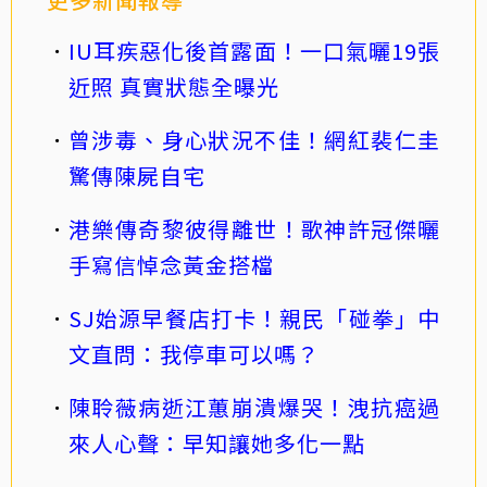
IU耳疾惡化後首露面！一口氣曬19張
近照 真實狀態全曝光
曾涉毒、身心狀況不佳！網紅裴仁圭
驚傳陳屍自宅
港樂傳奇黎彼得離世！歌神許冠傑曬
手寫信悼念黃金搭檔
SJ始源早餐店打卡！親民「碰拳」中
文直問：我停車可以嗎？
陳聆薇病逝江蕙崩潰爆哭！洩抗癌過
來人心聲：早知讓她多化一點