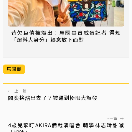
昔欠巨債被爆出！馬國畢曾威脅記者 得知
「爆料人身分」轉念放下面對
馬國畢
←
上一篇
閻奕格豁出去了？被逼到極限大爆發
下一篇
→
4歲兒緊盯AKIRA備戰演唱會 萌學林志玲甜喊
「加油」