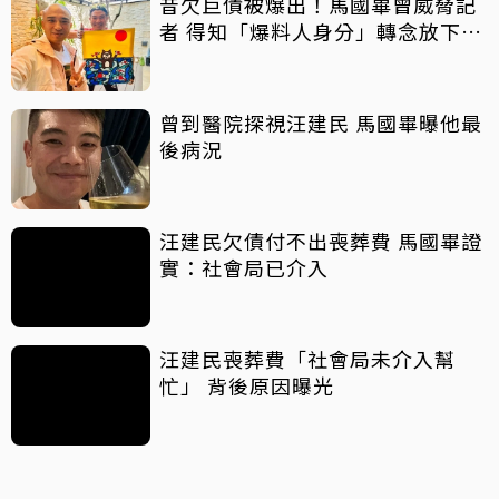
昔欠巨債被爆出！馬國畢曾威脅記
者 得知「爆料人身分」轉念放下面
對
曾到醫院探視汪建民 馬國畢曝他最
後病況
汪建民欠債付不出喪葬費 馬國畢證
實：社會局已介入
汪建民喪葬費「社會局未介入幫
忙」 背後原因曝光