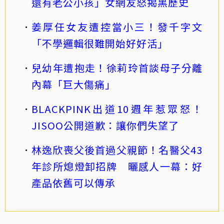
還有老公小孩」女網友怒揭黑歷史
姜厚任女友遭控當小三！發千字文
「不學邏輯很難開始好好活」
兒幼年遭抱走！徐莉玲首談母子分離
內幕「巨大傷痛」
BLACKPINK出道10週年惹眾怒！
JISOO公開道歉：讓你們失望了
林逸欣喪父後首過父親節！名醫父43
年診所熄燈卸招牌 曬感人一幕：好
產品依舊可以傳承