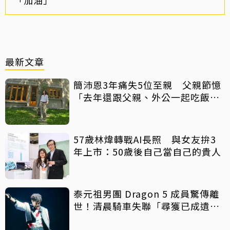
最新文章
簡沛恩3年痛失5位至親 父親節憶
「去年還跟父親、外公一起吃飯聊
天」
57歲林煒轉戰AI長照 與女友拚3
年上市：50歲後自己當自己的貴人
泰元祖男團 Dragon 5 成員驚傳離
世！清晨騎車失聯「尋獲已成遺
體」 死因待調查