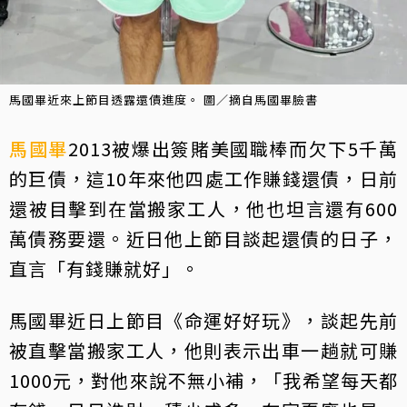
馬國畢近來上節目透露還債進度。 圖／摘自馬國畢臉書
馬國畢
2013被爆出簽賭美國職棒而欠下5千萬
的巨債，這10年來他四處工作賺錢還債，日前
還被目擊到在當搬家工人，他也坦言還有600
萬債務要還。近日他上節目談起還債的日子，
直言「有錢賺就好」。
馬國畢近日上節目《命運好好玩》，談起先前
被直擊當搬家工人，他則表示出車一趟就可賺
1000元，對他來說不無小補，「我希望每天都