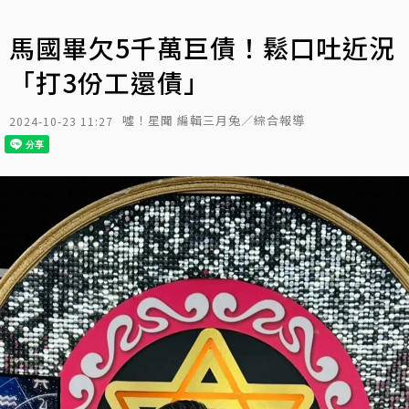
馬國畢欠5千萬巨債！鬆口吐近況
「打3份工還債」
噓！星聞 編輯三月兔／綜合報導
2024-10-23 11:27