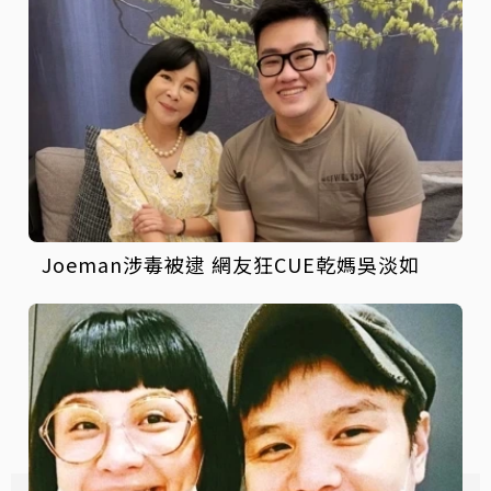
Joeman涉毒被逮 網友狂CUE乾媽吳淡如