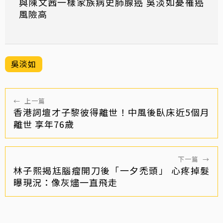
與陳文茜一樣家族病史肺腺癌 吳淡如憂罹癌
風險高
吳淡如
←
上一篇
香港詞壇才子黎彼得離世！中風後臥床近5個月
離世 享年76歲
下一篇
→
林子熙揭尪腦瘤開刀後「一夕禿頭」 心疼掉髮
曝現況：像灰燼一直飛走