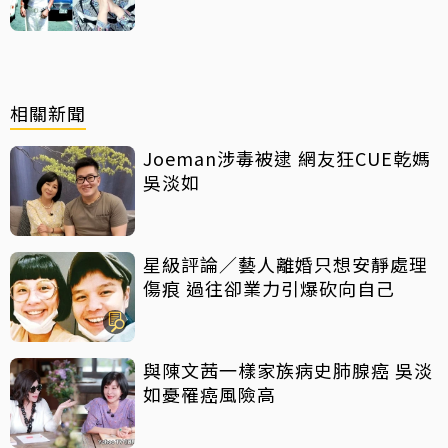
給鉅額小費
相關新聞
Joeman涉毒被逮 網友狂CUE乾媽
吳淡如
星級評論／藝人離婚只想安靜處理
傷痕 過往卻業力引爆砍向自己
與陳文茜一樣家族病史肺腺癌 吳淡
如憂罹癌風險高