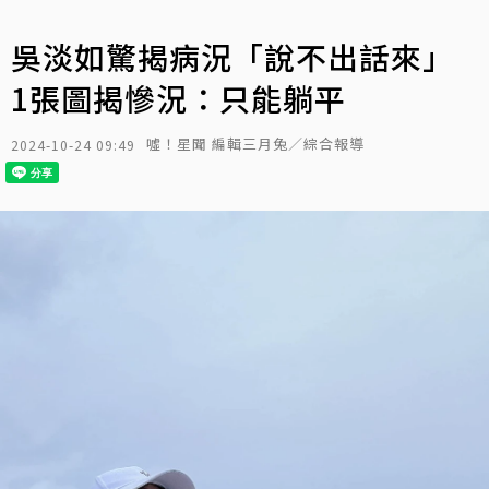
吳淡如驚揭病況「說不出話來」
1張圖揭慘況：只能躺平
噓！星聞 編輯三月兔／綜合報導
2024-10-24 09:49