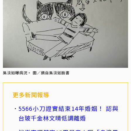
吳淡如曝病況。 圖／摘自吳淡如臉書
更多新聞報導
5566小刀證實結束14年婚姻！ 認與
台玻千金林文晴低調離婚