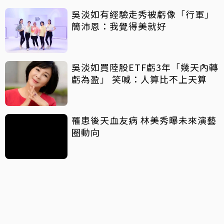
吳淡如有經驗走秀被虧像「行軍」
簡沛恩：我覺得美就好
吳淡如買陸股ETF虧3年「幾天內轉
虧為盈」 笑喊：人算比不上天算
罹患後天血友病 林美秀曝未來演藝
圈動向