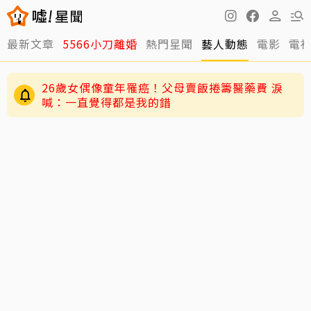
最新文章
5566小刀離婚
熱門星聞
藝人動態
電影
電
26歲女偶像童年罹癌！父母賣飯捲籌醫藥費 淚
喊：一直覺得都是我的錯