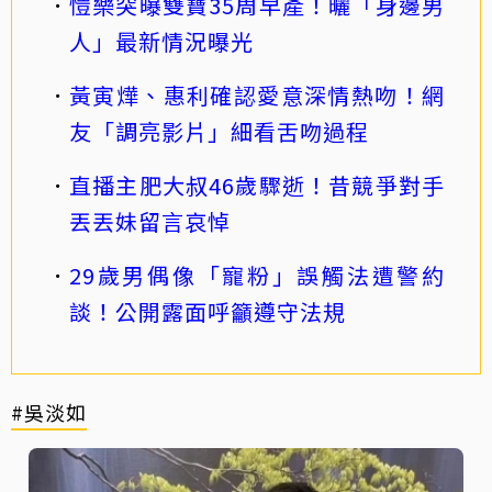
愷樂突曝雙寶35周早產！曬「身邊男
人」最新情況曝光
黃寅燁、惠利確認愛意深情熱吻！網
友「調亮影片」細看舌吻過程
直播主肥大叔46歲驟逝！昔競爭對手
丟丟妹留言哀悼
29歲男偶像「寵粉」誤觸法遭警約
談！公開露面呼籲遵守法規
#吳淡如