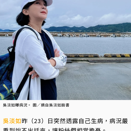
吳淡如曝病況。 圖／摘自吳淡如臉書
吳淡如
昨（23）日突然透露自己生病，病況嚴
重到說不出話來，讓粉絲們相當擔憂。