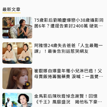
最新文章
75歲影后劉曉慶爆戀小38歲攝影同
居6年？遭提告索討2400萬 硬氣反
擊絕不給
阿雅憶24歲失去爸爸「人生最難一
課」！最後告別話惹哭網友
崔叡娜自爆童年罹小兒淋巴癌！父
母賣飯捲籌醫藥費 淚喊：一直覺得
都是我的錯
金馬影后陳秋霞悼念謝賢！回憶
《千王》風靡盛況 揭他私下豪爽