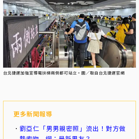
台北捷運加強宣導電扶梯兩側都可站立。圖／取自台北捷運官網
更多新聞報導
劉亞仁「男男親密照」流出！對方做
勢索吻 網：是新男友？