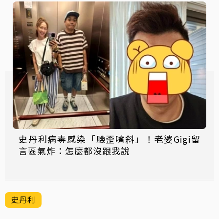
史丹利病毒感染「臉歪嘴斜」！老婆Gigi留
言區氣炸：怎麼都沒跟我說
史丹利