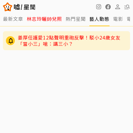
最新文章
林志玲曬帥兒照
熱門星聞
藝人動態
電影
電
姜厚任護愛12點聲明重砲反擊！駁小24歲女友
「當小三」嗆：講三小？