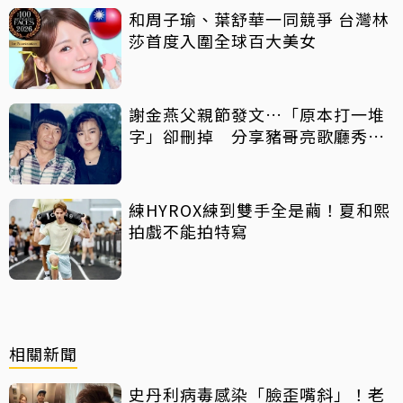
和周子瑜、葉舒華一同競爭 台灣林
莎首度入圍全球百大美女
謝金燕父親節發文…「原本打一堆
字」卻刪掉 分享豬哥亮歌廳秀歌
曲懷念
練HYROX練到雙手全是繭！夏和熙
拍戲不能拍特寫
相關新聞
史丹利病毒感染「臉歪嘴斜」！老