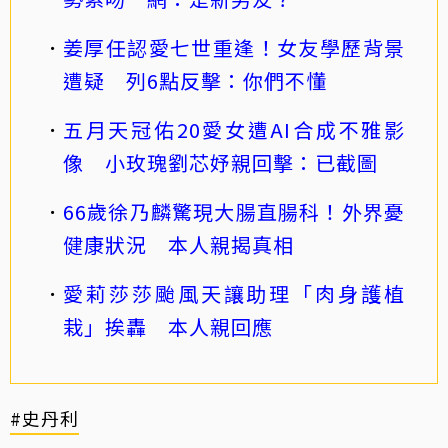
姜厚任認愛七世重逢！女友學歷背景
遭疑 列6點反擊：你們不懂
五月天冠佑20愛女遭AI合成不雅影
像 小玫瑰劉芯妤親回擊：已截圖
66歲徐乃麟驚現大腸直腸科！外界憂
健康狀況 本人親揭真相
愛莉莎莎颱風天讓助理「肉身護植
栽」挨轟 本人親回應
#史丹利