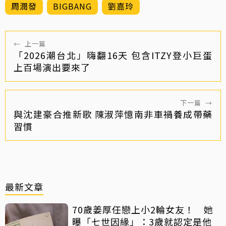
周潤發
BIGBANG
劉嘉玲
←
上一篇
「2026潮台北」嗨翻16天 包含ITZY登小巨蛋
上百場演出要來了
下一篇
→
與沈建豪合推新歌 陳淑萍憶南非車禍養成帶藥
習慣
最新文章
70歲姜厚任戀上小2輪女友！ 她
曝「七世因緣」：3歲就認定是他