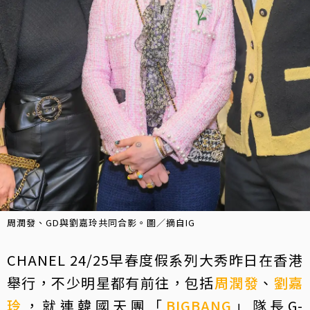
周潤發、GD與劉嘉玲共同合影。圖／摘自IG
CHANEL 24/25早春度假系列大秀昨日在香港
舉行，不少明星都有前往，包括
周潤發
、
劉嘉
玲
，就連韓國天團「
BIGBANG
」隊長G-