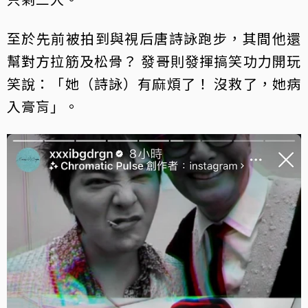
至於先前被拍到與視后唐詩詠跑步，其間他還
幫對方拉筋及松骨？ 發哥則發揮搞笑功力開玩
笑說：「她（詩詠）有麻煩了！ 沒救了，她病
入膏肓」。