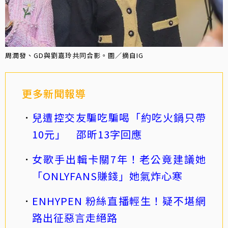
周潤發、GD與劉嘉玲共同合影。圖／摘自IG
更多新聞報導
兒遭控交友騙吃騙喝「約吃火鍋只帶
10元」 邵昕13字回應
女歌手出輯卡關7年！老公竟建議她
「ONLYFANS賺錢」她氣炸心寒
ENHYPEN 粉絲直播輕生！疑不堪網
路出征惡言走絕路