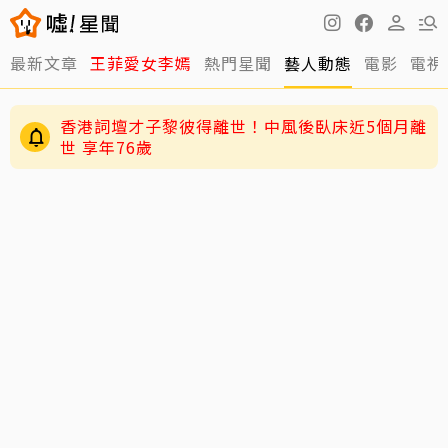
最新文章
王菲愛女李嫣
熱門星聞
藝人動態
電影
電視
香港詞壇才子黎彼得離世！中風後臥床近5個月離
世 享年76歲