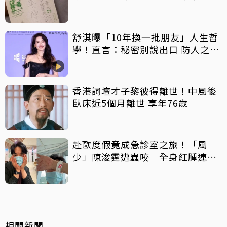
舒淇曝「10年換一批朋友」人生哲
學！直言：秘密別說出口 防人之心
不可無
香港詞壇才子黎彼得離世！中風後
臥床近5個月離世 享年76歲
赴歐度假竟成急診室之旅！「風
少」陳浚霆遭蟲咬 全身紅腫連說
話都困難
相關新聞