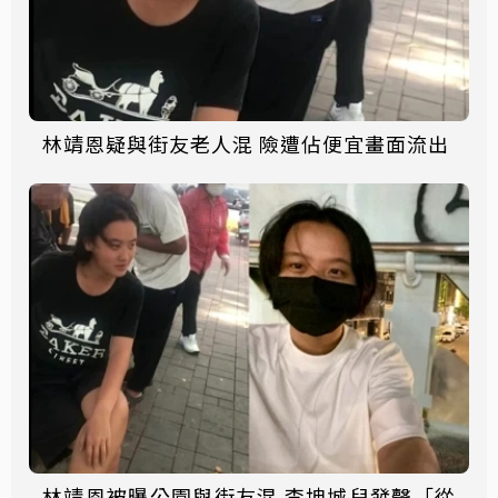
林靖恩疑與街友老人混 險遭佔便宜畫面流出
林靖恩被曝公園與街友混 李坤城兒發聲「從