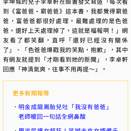
李坤城的兒子李卓軒在臉書發文寫道「每次看
到《富爸爸·窮爸爸》這本書，我都覺得窮爸
爸，富爸爸都很好處理。最難處理的是色爸
爸。還好上天處理掉了，這就是福報啊！」網
友看了都笑翻，直呼「還好已經沒有關係
了」、「色爸爸爆戳我的笑點，抱歉」，其中
有網友就提到「才剛看到她的新聞」，李卓軒
回應「神清氣爽，往事不用再提～」。
更多新聞報導
明金成龍鳳胎兒吐「我沒有爸爸」
老師暖回一句話全網鼻酸
周渝民護女超狂！笑喊未來女婿備千