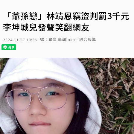
「爺孫戀」林靖恩竊盜判罰3千元
李坤城兒發聲笑翻網友
噓！星聞 編輯bian／綜合報導
2024-11-07 10:36