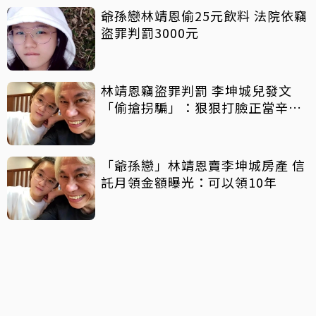
爺孫戀林靖恩偷25元飲料 法院依竊
盜罪判罰3000元
林靖恩竊盜罪判罰 李坤城兒發文
「偷搶拐騙」：狠狠打臉正當辛苦
賺錢的人
「爺孫戀」林靖恩賣李坤城房產 信
託月領金額曝光：可以領10年