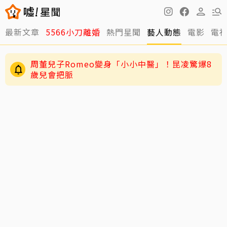
最新文章
5566小刀離婚
熱門星聞
藝人動態
電影
電
周董兒子Romeo變身「小小中醫」！昆凌驚爆8
歲兒會把脈