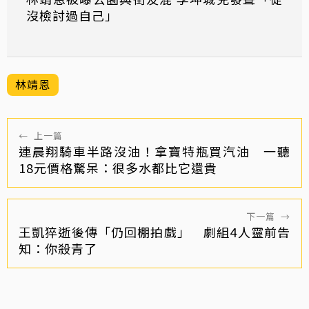
沒檢討過自己」
林靖恩
←
上一篇
連晨翔騎車半路沒油！拿寶特瓶買汽油 一聽
18元價格驚呆：很多水都比它還貴
下一篇
→
王凱猝逝後傳「仍回棚拍戲」 劇組4人靈前告
知：你殺青了