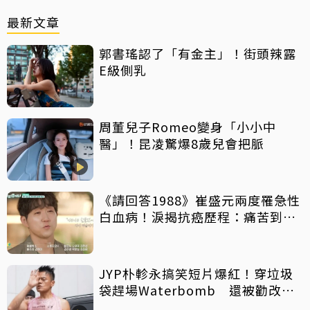
最新文章
郭書瑤認了「有金主」！街頭辣露
E級側乳
周董兒子Romeo變身「小小中
醫」！昆凌驚爆8歲兒會把脈
《請回答1988》崔盛元兩度罹急性
白血病！淚揭抗癌歷程：痛苦到不
想回想
JYP朴軫永搞笑短片爆紅！穿垃圾
袋趕場Waterbomb 還被勸改名
「JPG」