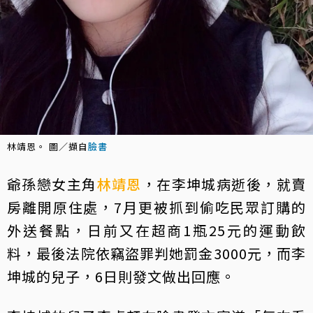
林靖恩。 圖／擷自
臉書
爺孫戀女主角
林靖恩
，在李坤城病逝後，就賣
房離開原住處，7月更被抓到偷吃民眾訂購的
外送餐點，日前又在超商1瓶25元的運動飲
料，最後法院依竊盜罪判她罰金3000元，而李
坤城的兒子，6日則發文做出回應。