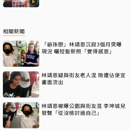
相關新聞
「爺孫戀」林靖恩沉寂3個月突曝
現況 曬短髮新照「覺得感恩」
林靖恩疑與街友老人混 險遭佔便宜
畫面流出
林靖恩被曝公園與街友混 李坤城兒
發聲「從沒檢討過自己」