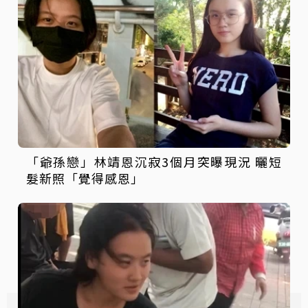
「爺孫戀」林靖恩沉寂3個月突曝現況 曬短
髮新照「覺得感恩」