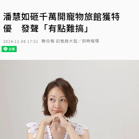
潘慧如砸千萬開寵物旅館獲特
優 發聲「有點難搞」
聯合報 記者趙大智／即時報導
2024-11-08 17:51