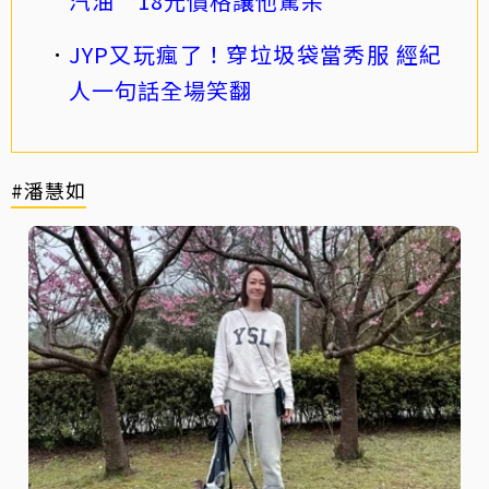
汽油 18元價格讓他驚呆
JYP又玩瘋了！穿垃圾袋當秀服 經紀
人一句話全場笑翻
#潘慧如