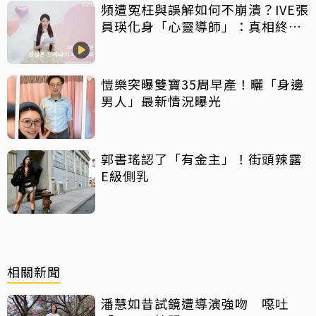
頻遭冤枉與誤解如何不崩潰？IVE張
員瑛化身「心靈導師」：真相終會
大白
愷樂突曝雙寶35周早產！曬「身邊
男人」最新情況曝光
郭書瑤認了「有金主」！街頭辣露
E級側乳
相關新聞
潘慧如昔試鏡遭導演強吻 噁吐