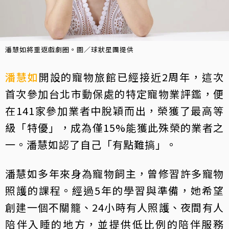
潘慧如將重返戲劇圈。圖／球狀星團提供
潘慧如
開設的寵物旅館已經接近2周年，這次
首次參加台北市動保處的特定寵物業評鑑，便
在141家參加業者中脫穎而出，榮獲了最高等
級「特優」，成為僅15%能獲此殊榮的業者之
一。潘慧如認了自己「有點難搞」。
潘慧如多年來身為寵物飼主，曾修習許多寵物
照護的課程。經過5年的學習與準備，她希望
創建一個不關籠、24小時有人照護、夜間有人
陪伴入睡的地方，並提供低比例的陪伴服務