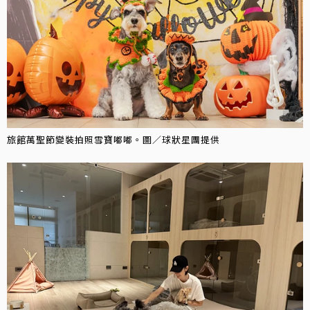
旅館萬聖節變裝拍照雪寶嘟嘟。圖／球狀星團提供