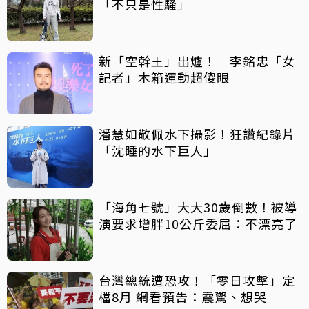
「不只是性騷」
新「空幹王」出爐！ 李銘忠「女
記者」木箱運動超傻眼
潘慧如敬佩水下攝影！狂讚紀錄片
「沈睡的水下巨人」
「海角七號」大大30歲倒數！被導
演要求增胖10公斤委屈：不漂亮了
台灣總統遭恐攻！「零日攻擊」定
檔8月 網看預告：震驚、想哭