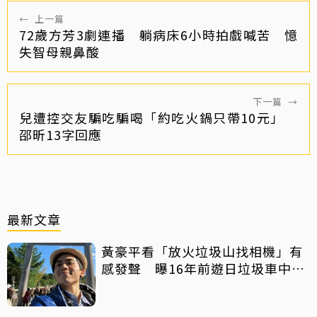
←
上一篇
72歲方芳3劇連播 躺病床6小時拍戲喊苦 憶
失智母親鼻酸
下一篇
→
兒遭控交友騙吃騙喝「約吃火鍋只帶10元」
邵昕13字回應
最新文章
黃豪平看「放火垃圾山找相機」有
感發聲 曝16年前遊日垃圾車中含
淚找御守