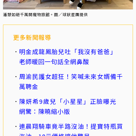
潘慧如砸千萬開寵物旅館。圖／球狀星團提供
更多新聞報導
明金成龍鳳胎兒吐「我沒有爸爸」
老師暖回一句話全網鼻酸
周渝民護女超狂！笑喊未來女婿備千
萬聘金
陳妍希9歲兒「小星星」正臉曝光
網驚：陳曉縮小版
連晨翔騎車竟半路沒油！提寶特瓶買