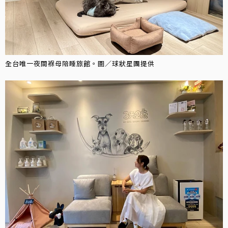
全台唯一夜間褓母陪睡旅館。圖／球狀星團提供