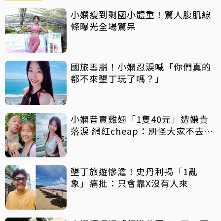
小嫻瘦到剩國小體重！驚人腹肌線
條曝光全場驚呆
國旅雪崩！小嫻忍淚喊「你們真的
都不來墾丁玩了嗎？」
小嫻昔賣雞翅「1隻40元」遭嫌貴
落淚 網紅cheap：別怪大家不去墾
丁
墾丁旅遊慘澹！史丹利揭「1亂
象」痛批：只會靠X沒有人來