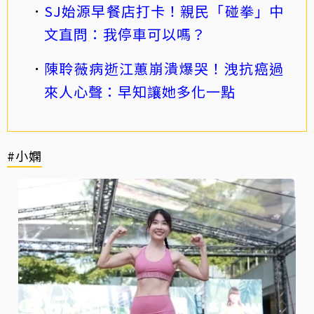
SJ始源早餐店打卡！親民「碰拳」中
文直問：我停車可以嗎？
陳聆薇病逝江蕙崩潰爆哭！洩抗癌過
來人心聲：早知讓她多化一點
#小嫻