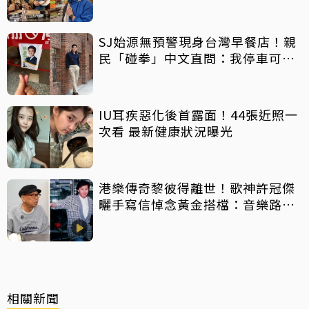
萬手術費
SJ始源無預警現身台灣早餐店！親
民「碰拳」中文直問：我停車可以
嗎？
IU耳疾惡化後首露面！44張近照一
次看 最新健康狀況曝光
港樂傳奇黎彼得離世！歌神許冠傑
曬手寫信悼念黃金搭檔：音樂路上
感恩有您
相關新聞