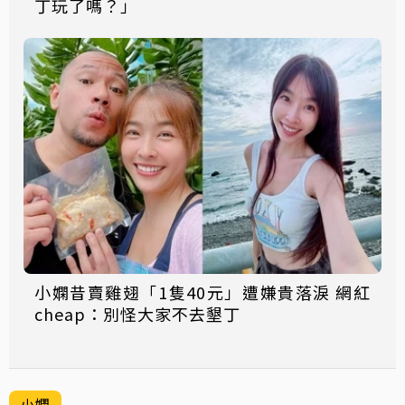
丁玩了嗎？」
小嫻昔賣雞翅「1隻40元」遭嫌貴落淚 網紅
cheap：別怪大家不去墾丁
小嫻