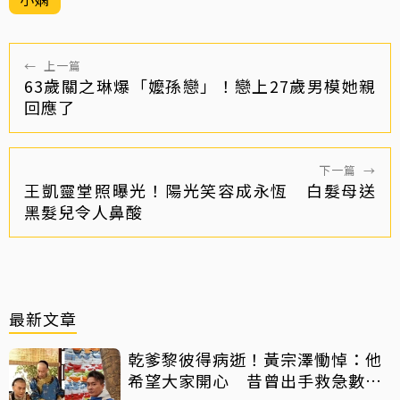
←
上一篇
63歲關之琳爆「嬤孫戀」！戀上27歲男模她親
回應了
下一篇
→
王凱靈堂照曝光！陽光笑容成永恆 白髮母送
黑髮兒令人鼻酸
最新文章
乾爹黎彼得病逝！黃宗澤慟悼：他
希望大家開心 昔曾出手救急數十