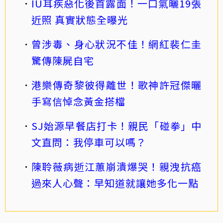
IU耳疾惡化後首露面！一口氣曬19張
近照 真實狀態全曝光
曾涉毒、身心狀況不佳！網紅裴仁圭
驚傳陳屍自宅
港樂傳奇黎彼得離世！歌神許冠傑曬
手寫信悼念黃金搭檔
SJ始源早餐店打卡！親民「碰拳」中
文直問：我停車可以嗎？
陳聆薇病逝江蕙崩潰爆哭！親洩抗癌
過來人心聲：早知道就讓她多化一點