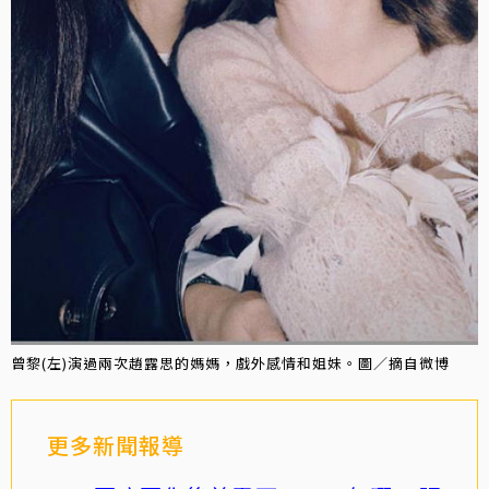
曾黎(左)演過兩次趙露思的媽媽，戲外感情和姐妹。圖／摘自微博
更多新聞報導