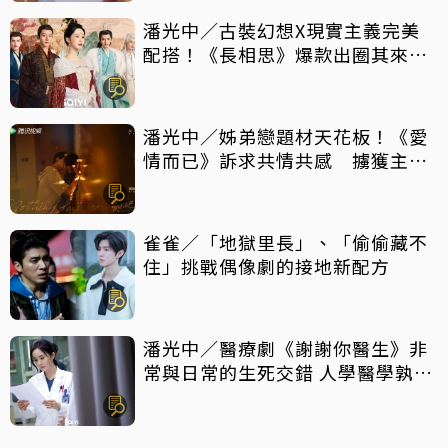
潘光中／古裝幻想X現實主義完美
配搭！《長相思》爆款出圈其來有
自
潘光中／姊弟戀題材天花板！《愛
情而已》訴求共情共感 擄獲主力
觀眾芳心
雀雀／「地獄里長」、「偷偷藏不
住」挑戰偶像劇的接地新配方
潘光中／醫療劇《謝謝你醫生》非
常與日常的生死交錯 人學醫學孰輕
孰重