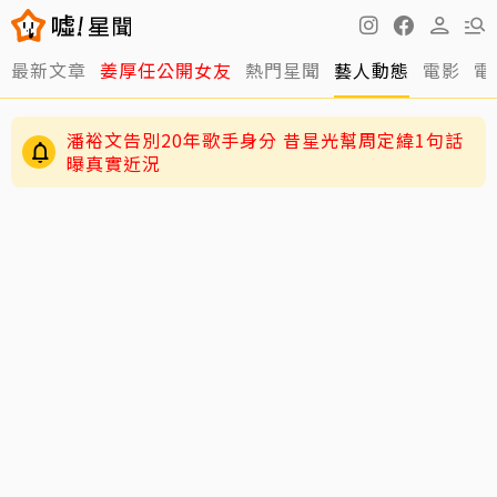
最新文章
姜厚任公開女友
熱門星聞
藝人動態
電影
電
王凱靈堂照曝光！陽光笑容成永恆 白髮母送黑
髮兒令人鼻酸
潘裕文告別20年歌手身分 昔星光幫周定緯1句話
曝真實近況