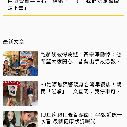
陳佩賢驚喜宣布「結婚了」！「我們決定繼續
走下去」
最新文章
乾爹黎彼得病逝！黃宗澤慟悼：他
希望大家開心 昔曾出手救急數十
萬手術費
SJ始源無預警現身台灣早餐店！親
民「碰拳」中文直問：我停車可以
嗎？
IU耳疾惡化後首露面！44張近照一
次看 最新健康狀況曝光