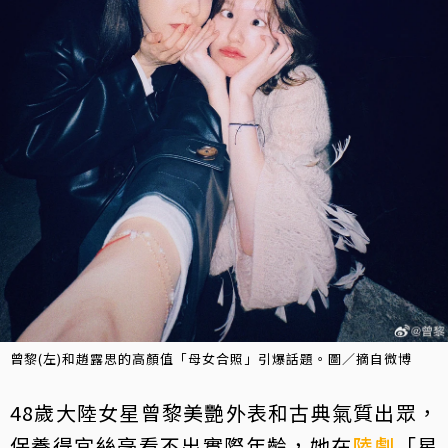
曾黎(左)和趙露思的高顏值「母女合照」引爆話題。圖／摘自微博
48歲大陸女星曾黎美艷外表和古典氣質出眾，
保養得宜絲毫看不出實際年齡，她在
陸劇
「星