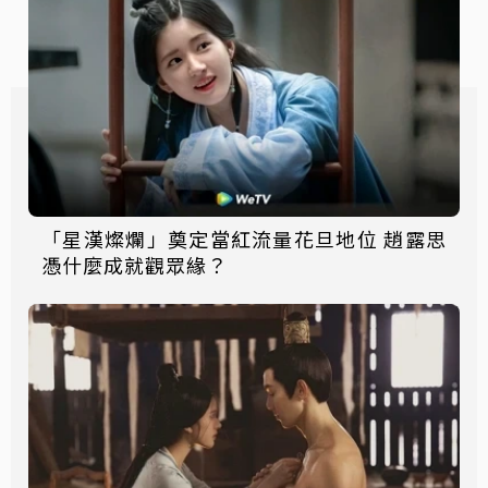
「星漢燦爛」奠定當紅流量花旦地位 趙露思
憑什麼成就觀眾緣？