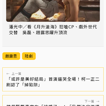
潘光中／看《月升滄海》狂嗑CP、戲外世代
交替 吳磊、趙露思躍升頂流
趙露思
陸劇
←
上一篇
「或許是美好結局」首演逼哭全場！柯一正二
刷認了「掉陷阱」
下一篇
→