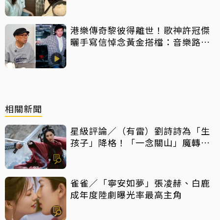
港樂傳奇黎彼得離世！歌神許冠傑
曬手寫信悼念黃金搭檔：音樂路上
感恩有您
相關新聞
星級評論／（有雷）劉詩詩為「生
孩子」降格！「一念關山」魔轉成
「癲劇」
雀雀／「寧安如夢」張凌赫、白鹿
成年度陸劇曝光率最高主角