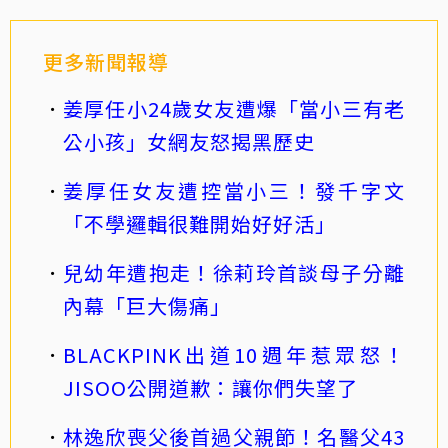
更多新聞報導
姜厚任小24歲女友遭爆「當小三有老
公小孩」女網友怒揭黑歷史
姜厚任女友遭控當小三！發千字文
「不學邏輯很難開始好好活」
兒幼年遭抱走！徐莉玲首談母子分離
內幕「巨大傷痛」
BLACKPINK出道10週年惹眾怒！
JISOO公開道歉：讓你們失望了
林逸欣喪父後首過父親節！名醫父43