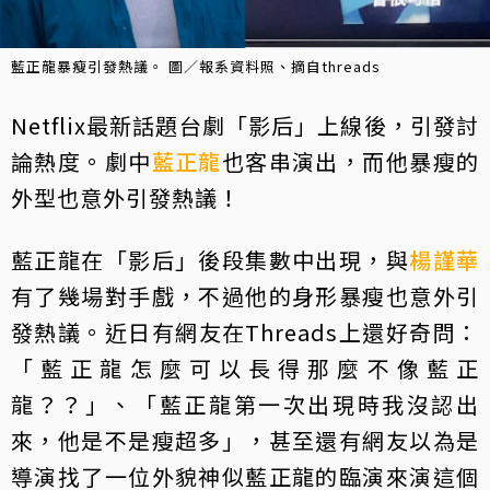
藍正龍暴瘦引發熱議。 圖／報系資料照、摘自threads
Netflix最新話題台劇「影后」上線後，引發討
論熱度。劇中
藍正龍
也客串演出，而他暴瘦的
外型也意外引發熱議！
藍正龍在「影后」後段集數中出現，與
楊謹華
有了幾場對手戲，不過他的身形暴瘦也意外引
發熱議。近日有網友在Threads上還好奇問：
「藍正龍怎麼可以長得那麼不像藍正
龍？？」、「藍正龍第一次出現時我沒認出
來，他是不是瘦超多」，甚至還有網友以為是
導演找了一位外貌神似藍正龍的臨演來演這個