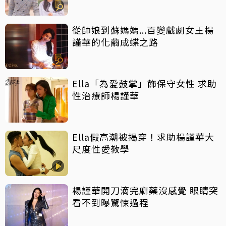
從師娘到蘇媽媽...百變戲劇女王楊
謹華的化繭成蝶之路
Ella「為愛鼓掌」飾保守女性 求助
性治療師楊謹華
Ella假高潮被揭穿！求助楊謹華大
尺度性愛教學
楊謹華開刀滴完麻藥沒感覺 眼睛突
看不到曝驚悚過程