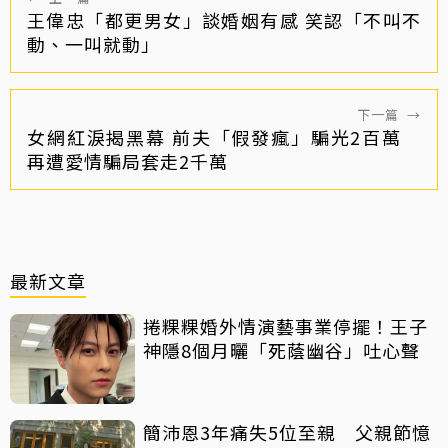
王偉忠「都更男女」談婚姻有感 笑認「不叫不
動、一叫就動」
下一篇
→
女網紅淚揭黑幕 前夫「假發瘋」騙光2百萬
再遭愛情騙局套走2千萬
最新文章
捲粿粿婚外情演藝事業停擺！王子
神隱8個月曬「死蔭幽谷」吐心聲
簡沛恩3年痛失5位至親 父親節憶