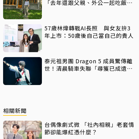
「去年還跟父親、外公一起吃飯聊
天」
57歲林煒轉戰AI長照 與女友拚3
年上市：50歲後自己當自己的貴人
泰元祖男團 Dragon 5 成員驚傳離
世！清晨騎車失聯「尋獲已成遺
體」 死因待調查
相關新聞
台偶像劇式微 「社內相親」老套情
節卻能爆紅憑什麼？