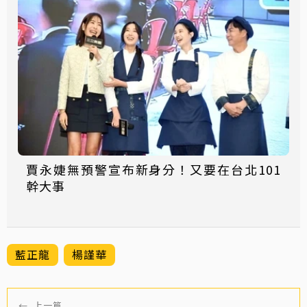
賈永婕無預警宣布新身分！又要在台北101
幹大事
藍正龍
楊謹華
←
上一篇