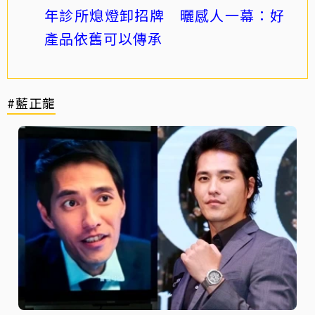
年診所熄燈卸招牌 曬感人一幕：好
產品依舊可以傳承
#藍正龍