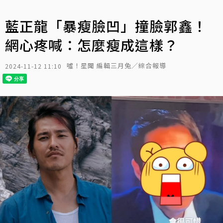
藍正龍「暴瘦臉凹」撞臉郭鑫！
網心疼喊：怎麼瘦成這樣？
噓！星聞 編輯三月兔／綜合報導
2024-11-12 11:10