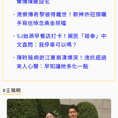
驚傳陳屍自宅
港樂傳奇黎彼得離世！歌神許冠傑曬
手寫信悼念黃金搭檔
SJ始源早餐店打卡！親民「碰拳」中
文直問：我停車可以嗎？
陳聆薇病逝江蕙崩潰爆哭！洩抗癌過
來人心聲：早知讓她多化一點
#王陽明