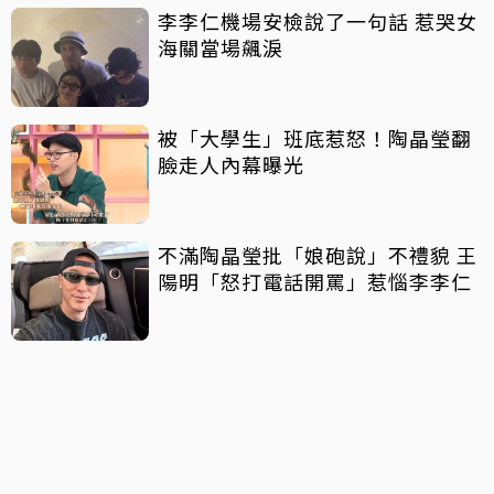
李李仁機場安檢說了一句話 惹哭女
海關當場飆淚
被「大學生」班底惹怒！陶晶瑩翻
臉走人內幕曝光
不滿陶晶瑩批「娘砲說」不禮貌 王
陽明「怒打電話開罵」惹惱李李仁