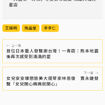
星店
王陽明
陶晶瑩
李李仁
←
上一篇
首位日本藝人發聲謝台灣！一青窈：熊本地震
後再次感受到滿滿的愛
下一篇
→
女兒安安爆戀旅美大提琴家林恩俊 賈永婕發
聲「女兒開心媽媽就開心」