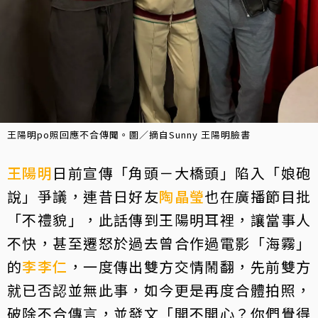
王陽明po照回應不合傳聞。圖／摘自Sunny 王陽明臉書
王陽明
日前宣傳「角頭－大橋頭」陷入「娘砲
說」爭議，連昔日好友
陶晶瑩
也在廣播節目批
「不禮貌」，此話傳到王陽明耳裡，讓當事人
不快，甚至遷怒於過去曾合作過電影「海霧」
的
李李仁
，一度傳出雙方交情鬧翻，先前雙方
就已否認並無此事，如今更是再度合體拍照，
破除不合傳言，並發文「開不開心？你們覺得