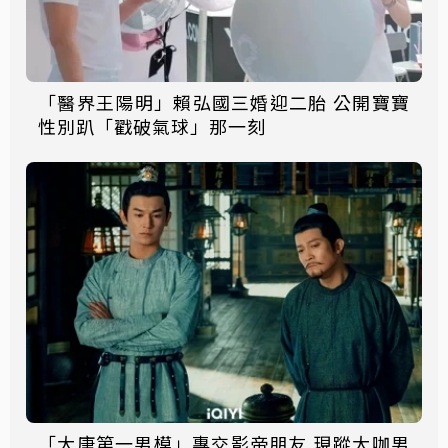
「醫界王陽明」賴弘國三婚迎二胎 公開寶寶
性別趴「戳破氣球」那一刻
「大唐第一男模」專交影帝朋友 現蹤大咖男