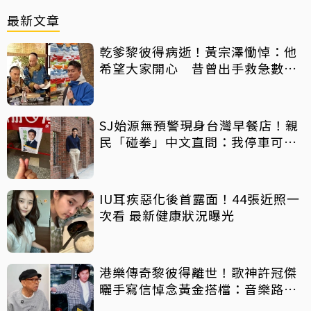
最新文章
乾爹黎彼得病逝！黃宗澤慟悼：他
希望大家開心 昔曾出手救急數十
萬手術費
SJ始源無預警現身台灣早餐店！親
民「碰拳」中文直問：我停車可以
嗎？
IU耳疾惡化後首露面！44張近照一
次看 最新健康狀況曝光
港樂傳奇黎彼得離世！歌神許冠傑
曬手寫信悼念黃金搭檔：音樂路上
感恩有您