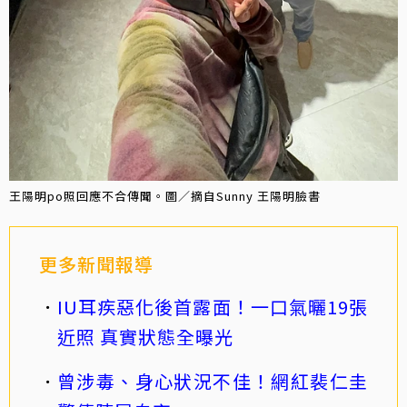
王陽明po照回應不合傳聞。圖／摘自Sunny 王陽明臉書
更多新聞報導
IU耳疾惡化後首露面！一口氣曬19張
近照 真實狀態全曝光
曾涉毒、身心狀況不佳！網紅裴仁圭