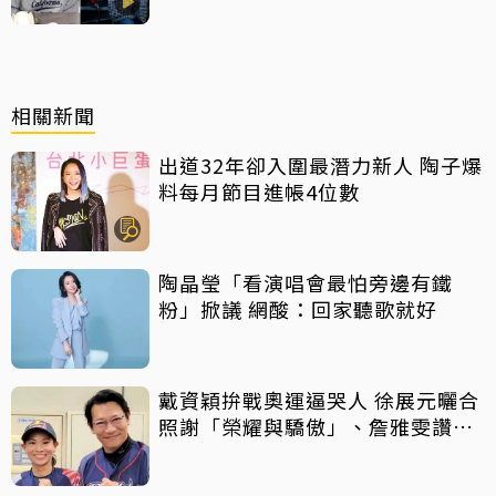
相關新聞
出道32年卻入圍最潛力新人 陶子爆
料每月節目進帳4位數
陶晶瑩「看演唱會最怕旁邊有鐵
粉」掀議 網酸：回家聽歌就好
戴資穎拚戰奧運逼哭人 徐展元曬合
照謝「榮耀與驕傲」、詹雅雯讚
「人生舞台好榜樣」