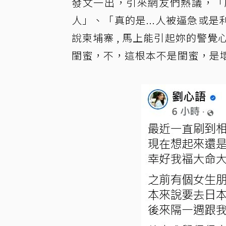
發文一出，引來網友們熱議，「
人」、「真的是...人被逼急或
說柬埔寨 , 馬上能引起妳的警
閨蜜，不，這根本不是閨蜜，是