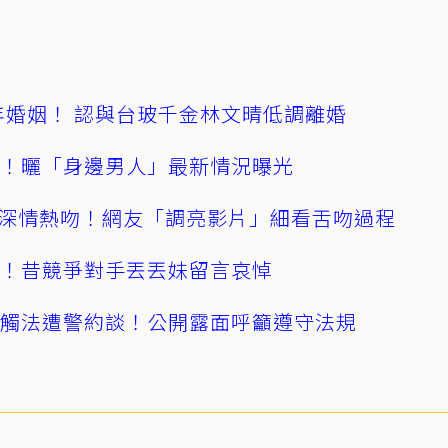
4年婚姻！ 認與台玻千金林文晴低調離婚
產！曬「身邊男人」最新情況曝光
深情熱吻！網友「調亮影片」細看舌吻過程
逝！昔競爭對手丟丟妹留言哀悼
誤觸法遭警約談！公開露面呼籲遵守法規