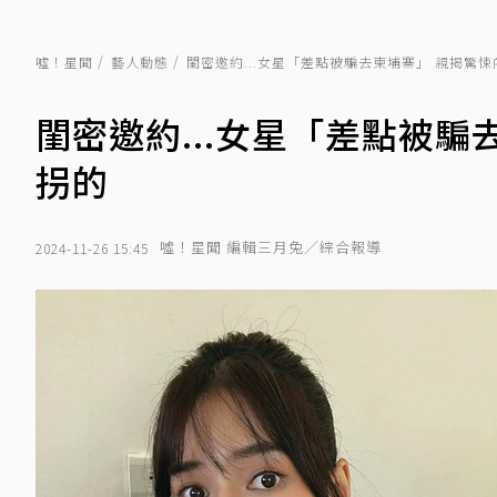
噓！星聞
藝人動態
閨密邀約...女星「差點被騙去柬埔寨」 親揭驚
閨密邀約...女星「差點被
拐的
噓！星聞 編輯三月兔／綜合報導
2024-11-26 15:45