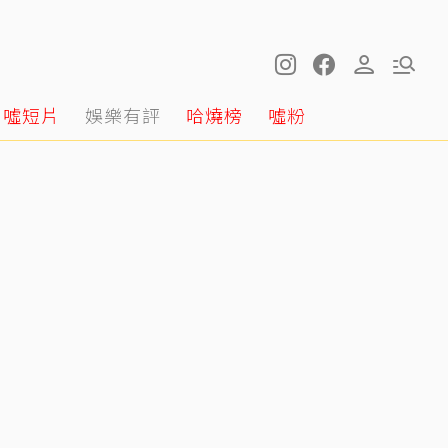
噓短片
娛樂有評
哈燒榜
噓粉