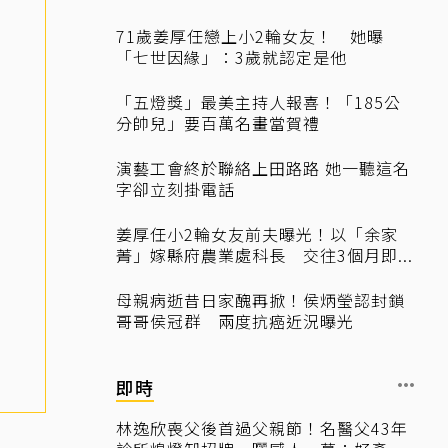
71歲姜厚任戀上小2輪女友！ 她曝
「七世因緣」：3歲就認定是他
「五燈獎」最美主持人報喜！「185公
分帥兒」要百萬名畫當賀禮
演藝工會終於聯絡上田路路 她一聽這名
字卻立刻掛電話
姜厚任小2輪女友前夫曝光！以「余家
菁」嫁縣府農業處科長 交往3個月即...
母親病逝昔日家醜再掀！侯炳瑩認封鎖
哥哥侯冠群 兩度抗癌近況曝光
即時
林逸欣喪父後首過父親節！名醫父43年