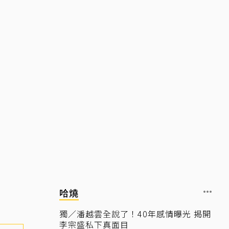
哈燒
獨／潘越雲全說了！40年感情曝光 揭開
李宗盛私下真面目