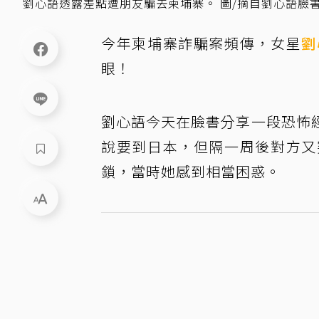
劉心語透露差點遭朋友騙去柬埔寨。 圖/摘自劉心語臉
今年柬埔寨詐騙案頻傳，女星
劉
眼！
劉心語今天在臉書分享一段恐怖
說要到日本，但隔一周後對方又
鎖，當時她感到相當困惑。