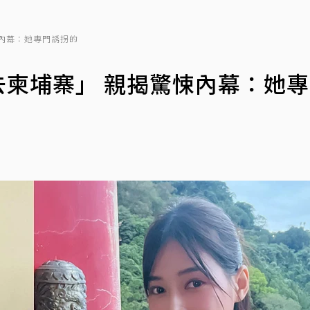
悚內幕：她專門誘拐的
騙去柬埔寨」 親揭驚悚內幕：她