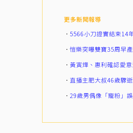
更多新聞報導
5566小刀證實結束1
愷樂突曝雙寶35周早
黃寅燁、惠利確認愛意
直播主肥大叔46歲驟
29歲男偶像「寵粉」