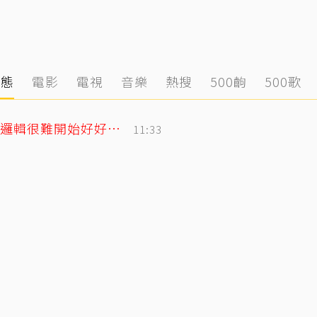
動態
電影
電視
音樂
熱搜
500齣
500歌
遭控當小三！姜厚任女友發千字文「不學邏輯很難開始好好活」
11:33