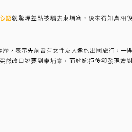
書
心語
就驚爆差點被騙去柬埔寨，後來得知真相
經歷，表示先前曾有女性友人邀約出國旅行，一
突然改口說要到柬埔寨，而她婉拒後卻發現遭