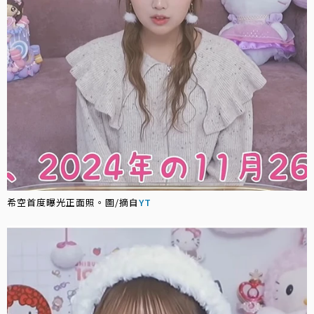
希空首度曝光正面照。圖/摘自
YT