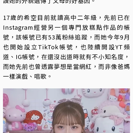
讚她的外貌遺傳了父母的好基因。
17歲的希空目前就讀高中二年級，先前已在
Instagram經營另一個專門放糕點作品的帳
號，該帳號已有53萬粉絲追蹤，而她今年9月
也開始設立TikTok帳號，也陸續開設YT頻
道、IG帳號，在還沒出道時就有不小知名度，
而她先前也曾透露夢想是當網紅，而非像爸媽
一樣演戲、唱歌。