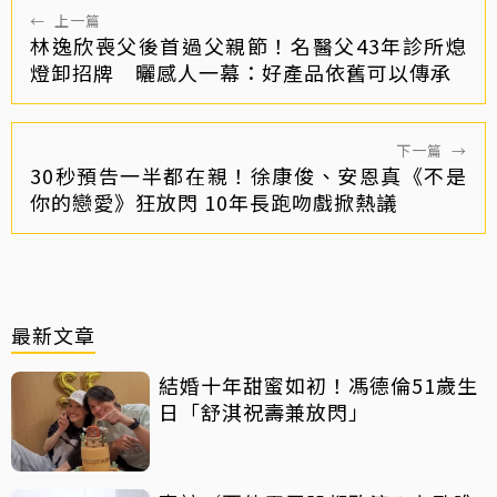
←
上一篇
林逸欣喪父後首過父親節！名醫父43年診所熄
燈卸招牌 曬感人一幕：好產品依舊可以傳承
下一篇
→
30秒預告一半都在親！徐康俊、安恩真《不是
你的戀愛》狂放閃 10年長跑吻戲掀熱議
最新文章
結婚十年甜蜜如初！馮德倫51歲生
日「舒淇祝壽兼放閃」