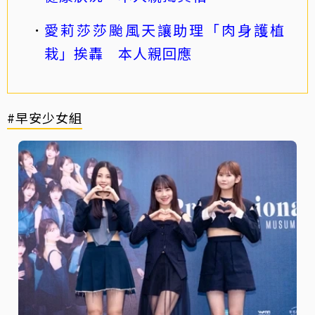
愛莉莎莎颱風天讓助理「肉身護植
栽」挨轟 本人親回應
#早安少女組