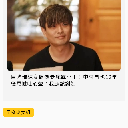
目睹清純女偶像妻床戰小王！中村昌也12年
後震撼吐心聲：我應該謝她
早安少女組