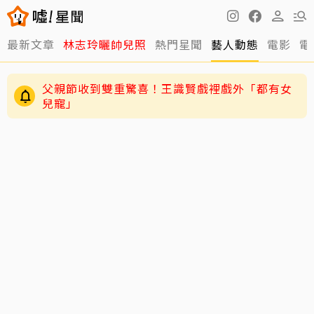
最新文章
林志玲曬帥兒照
熱門星聞
藝人動態
電影
電
父親節收到雙重驚喜！王識賢戲裡戲外「都有女
兒寵」