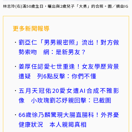
林志玲(右)滿50歲生日，曬出與2歲兒子「大勇」的合照。圖／摘自IG
更多新聞報導
劉亞仁「男男親密照」流出！對方做
勢索吻 網：是新男友？
姜厚任認愛七世重逢！女友學歷背景
遭疑 列6點反擊：你們不懂
五月天冠佑20愛女遭AI合成不雅影
像 小玫瑰劉芯妤親回擊：已截圖
66歲徐乃麟驚現大腸直腸科！外界憂
健康狀況 本人親揭真相