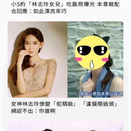
小S約「林志玲女兒」吃飯照曝光 本尊親配
合回應：如此漂亮乖巧
女神林志玲慘變「蛇精臉」 「濾鏡開過頭」
網認不出：你誰啊