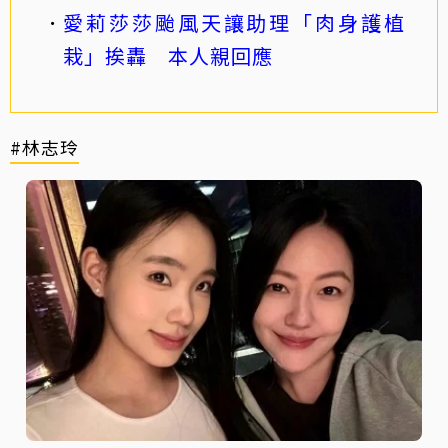
愛莉莎莎颱風天讓助理「肉身護植
栽」挨轟 本人親回應
#林志玲