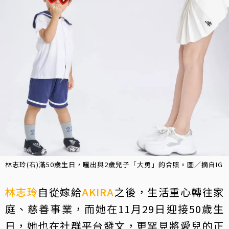
林志玲(右)滿50歲生日，曬出與2歲兒子「大勇」的合照。圖／摘自IG
林志玲
自從嫁給
AKIRA
之後，生活重心轉往家
庭、慈善事業，而她在11月29日迎接50歲生
日，她也在社群平台發文，更罕見將愛兒的正