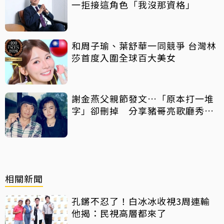
一拒接這角色「我沒那資格」
和周子瑜、葉舒華一同競爭 台灣林
莎首度入圍全球百大美女
謝金燕父親節發文…「原本打一堆
字」卻刪掉 分享豬哥亮歌廳秀歌
曲懷念
相關新聞
孔鏘不忍了！白冰冰收視3周連輸
他揭：民視高層都來了