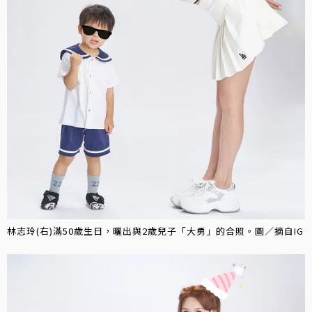
林志玲(右)滿50歲生日，曬出與2歲兒子「大勇」的合照。圖／摘自IG