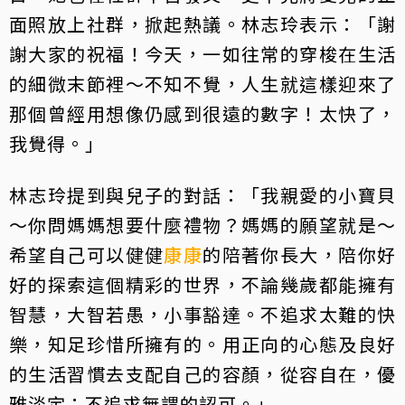
面照放上社群，掀起熱議。林志玲表示：「謝
謝大家的祝福！今天，一如往常的穿梭在生活
的細微末節裡～不知不覺，人生就這樣迎來了
那個曾經用想像仍感到很遠的數字！太快了，
我覺得。」
林志玲提到與兒子的對話：「我親愛的小寶貝
～你問媽媽想要什麼禮物？媽媽的願望就是～
希望自己可以健健
康康
的陪著你長大，陪你好
好的探索這個精彩的世界，不論幾歲都能擁有
智慧，大智若愚，小事豁達。不追求太難的快
樂，知足珍惜所擁有的。用正向的心態及良好
的生活習慣去支配自己的容顏，從容自在，優
雅淡定；不追求無謂的認可。」