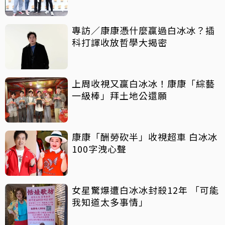
專訪／康康憑什麼贏過白冰冰？插
科打諢收放哲學大揭密
上周收視又贏白冰冰！康康「綜藝
一級棒」拜土地公還願
康康「酬勞砍半」收視超車 白冰冰
100字洩心聲
女星驚爆遭白冰冰封殺12年 「可能
我知道太多事情」