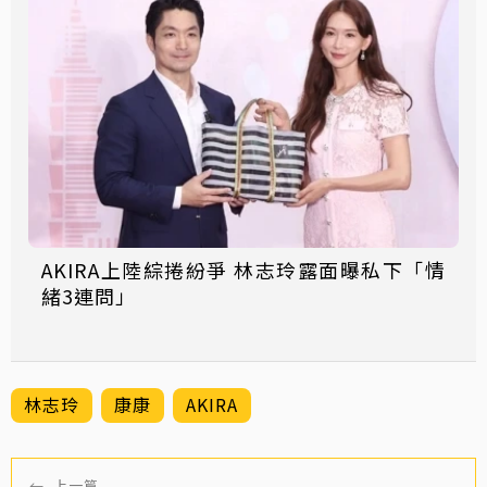
AKIRA上陸綜捲紛爭 林志玲露面曝私下「情
緒3連問」
林志玲
康康
AKIRA
←
上一篇