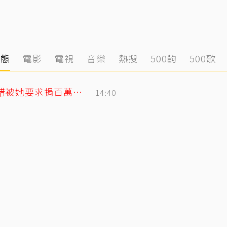
動態
電影
電視
音樂
熱搜
500齣
500歌
安以軒偽單親4年半低調行善！ 友人犯錯被她要求捐百萬「消弭不滿」
14:40