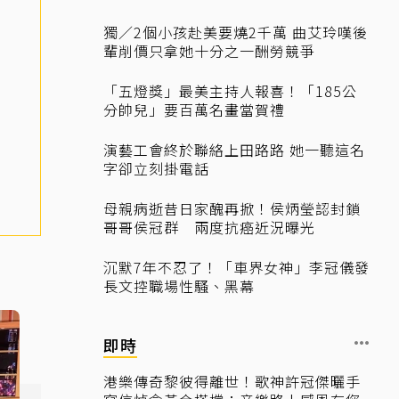
獨／2個小孩赴美要燒2千萬 曲艾玲嘆後
輩削價只拿她十分之一酬勞競爭
「五燈獎」最美主持人報喜！「185公
分帥兒」要百萬名畫當賀禮
演藝工會終於聯絡上田路路 她一聽這名
字卻立刻掛電話
母親病逝昔日家醜再掀！侯炳瑩認封鎖
哥哥侯冠群 兩度抗癌近況曝光
沉默7年不忍了！「車界女神」李冠儀發
長文控職場性騷、黑幕
即時
港樂傳奇黎彼得離世！歌神許冠傑曬手