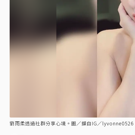
劉雨柔透過社群分享心境。圖／擷自IG／lyvonne0526