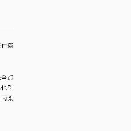
條件擺
先全都
論也引
劉雨柔