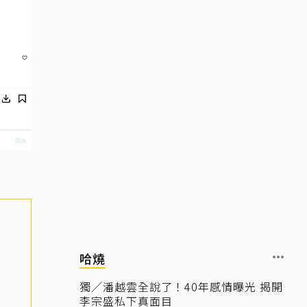
哈燒
獨／潘越雲全說了！40年感情曝光 揭開
李宗盛私下真面目