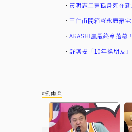
黃明志二舅孤身死在新
王仁甫開箱岑永康豪宅
ARASHI嵐最終章落
舒淇揭「10年換朋友
#劉雨柔