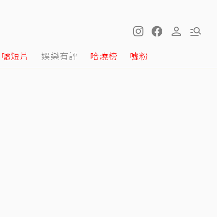
噓短片
娛樂有評
哈燒榜
噓粉