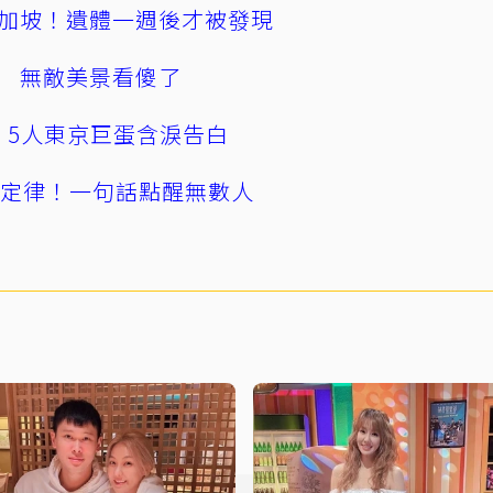
加坡！遺體一週後才被發現
 無敵美景看傻了
幕！5人東京巨蛋含淚告白
」定律！一句話點醒無數人