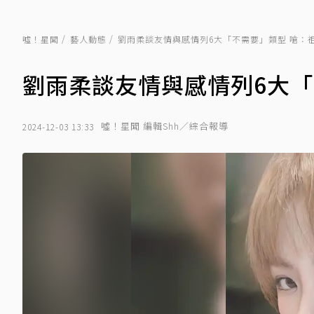
噓！星聞
藝人動態
劉雨柔談友情與感情列6大「不需要」類型 嗆：
劉雨柔談友情與感情列6大「
噓！星聞 編輯Shh／綜合報導
2024-12-03 13:33