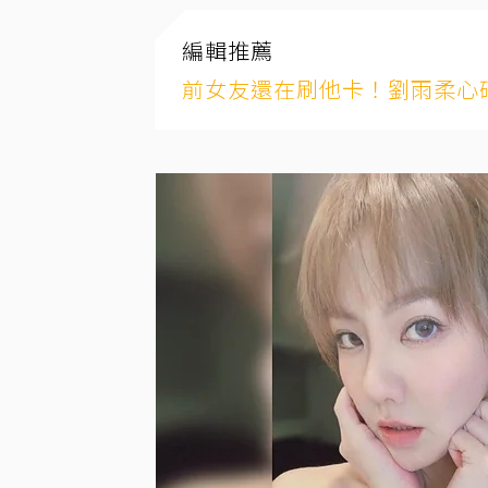
編輯推薦
前女友還在刷他卡！劉雨柔心