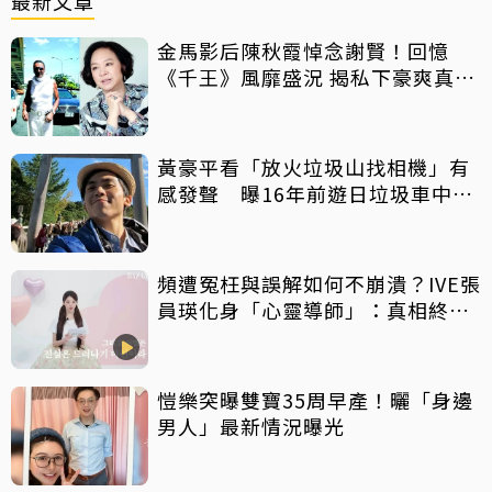
最新文章
金馬影后陳秋霞悼念謝賢！回憶
《千王》風靡盛況 揭私下豪爽真面
目
黃豪平看「放火垃圾山找相機」有
感發聲 曝16年前遊日垃圾車中含
淚找御守
頻遭冤枉與誤解如何不崩潰？IVE張
員瑛化身「心靈導師」：真相終會
大白
愷樂突曝雙寶35周早產！曬「身邊
男人」最新情況曝光