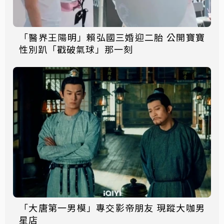
「醫界王陽明」賴弘國三婚迎二胎 公開寶寶
性別趴「戳破氣球」那一刻
「大唐第一男模」專交影帝朋友 現蹤大咖男
星店