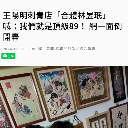
王陽明刺青店「合體林昱珉」
喊：我們就是頂級89！ 網一面倒
開轟
噓！星聞 編輯三月兔／綜合報導
2024-12-05 15:39