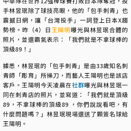
中華隊在世界12強棒球賽打敗日本隊奪冠，投
手林昱珉除了球技亮眼，他的「包手刺青」也
震撼日網，讓「台灣投手」一詞登上日本X趨
勢榜。昨（4）日
王陽明
曝光與林昱珉合體的
照片，並還霸氣表示：「我們就是不拿球棒的
頂級89！」
據悉，林昱珉的「包手刺青」是由33歲知名刺
青師「彫育」所操刀，而藝人王陽明也是該店
客戶。王陽明今天凌晨在
社群
曝光與林昱珉一
同在刺青店的照片，並寫道：「我們就是頂級
89，不拿球棒的頂級89 ，你們說說看吧，有
什麼問題嗎？」林昱珉現場還送了顆簽名球給
王陽明。