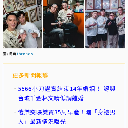
圖/摘自
threads
更多新聞報導
5566小刀證實結束14年婚姻！ 認與
台玻千金林文晴低調離婚
愷樂突曝雙寶35周早產！曬「身邊男
人」最新情況曝光