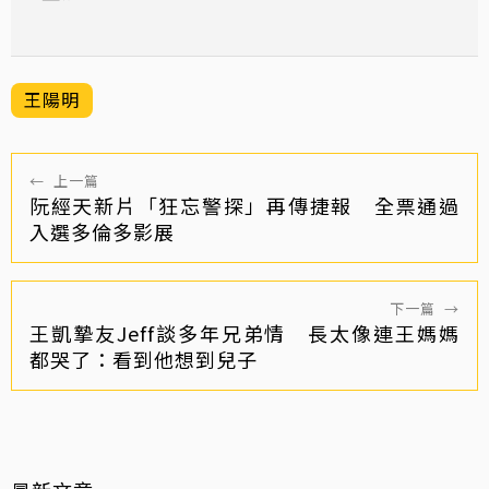
王陽明
←
上一篇
阮經天新片「狂忘警探」再傳捷報 全票通過
入選多倫多影展
下一篇
→
王凱摯友Jeff談多年兄弟情 長太像連王媽媽
都哭了：看到他想到兒子