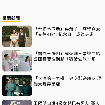
相關新聞
「華航林依晨」再婚了！尋得真愛
「交往4週年紀念日」成為夫妻
「醫界王陽明」賴弘國三婚迎二胎
公開寶寶性別趴「戳破氣球」那一
刻
「大唐第一男模」專交影帝朋友 現
蹤大咖男星店
王陽明自爆4歲女兒已有男友 鄭人