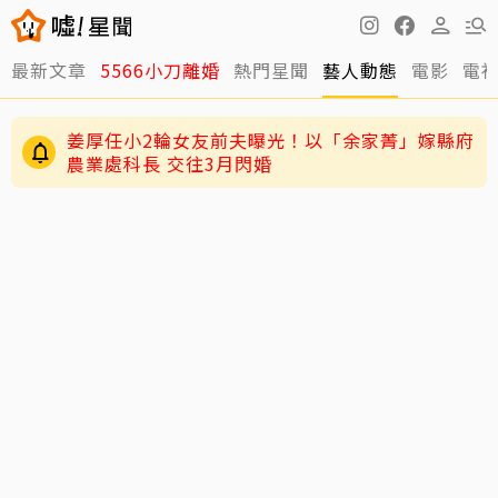
最新文章
5566小刀離婚
熱門星聞
藝人動態
電影
電
姜厚任小2輪女友前夫曝光！以「余家菁」嫁縣府
農業處科長 交往3月閃婚