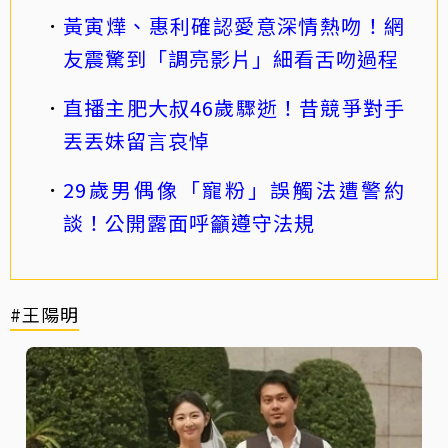
黃寅燁、惠利確認愛意深情熱吻！網
友震驚到「調亮影片」細看舌吻過程
直播主肥大叔46歲驟逝！昔競爭對手
丟丟妹留言哀悼
29歲男偶像「寵粉」誤觸法遭警約
談！公開露面呼籲遵守法規
#王陽明