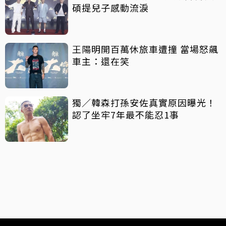
碩提兒子感動流淚
王陽明開百萬休旅車遭撞 當場怒飆
車主：還在笑
獨／韓森打孫安佐真實原因曝光！
認了坐牢7年最不能忍1事