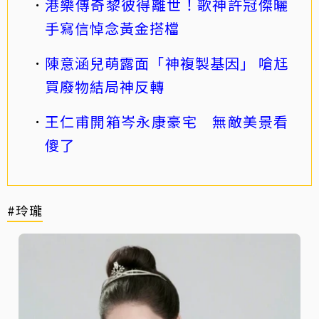
港樂傳奇黎彼得離世！歌神許冠傑曬
手寫信悼念黃金搭檔
陳意涵兒萌露面「神複製基因」 嗆尪
買廢物結局神反轉
王仁甫開箱岑永康豪宅 無敵美景看
傻了
#玲瓏