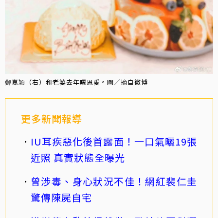
鄭嘉穎（右）和老婆去年曬恩愛。圖／摘自微博
更多新聞報導
IU耳疾惡化後首露面！一口氣曬19張
近照 真實狀態全曝光
曾涉毒、身心狀況不佳！網紅裴仁圭
驚傳陳屍自宅