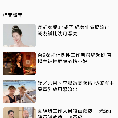
相關新聞
翁虹女兒17歲了 絕美仙氣照流出
網友讚比沈月漂亮
台8女神化身性工作者粉絲超挺 直
播主被拍屁股心情不好
獨／六月、李易婚變頻傳 秘遊峇里
島雪乳放風照流出
劇組爆工作人員咳血罹癌 「光頭」
演員曝病症：咳不停