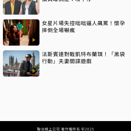
女星片場失控咄咄逼人飆罵！懷孕
摔倒全場嚇瘋
法斯賓達對戰凱特布蘭琪！「黑袋
行動」夫妻間諜遊戲
聯合線上公司 著作權所有 ©2025