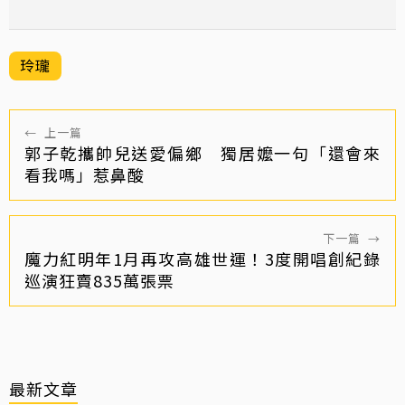
玲瓏
←
上一篇
郭子乾攜帥兒送愛偏鄉 獨居嬤一句「還會來
看我嗎」惹鼻酸
下一篇
→
魔力紅明年1月再攻高雄世運！3度開唱創紀錄
巡演狂賣835萬張票
最新文章