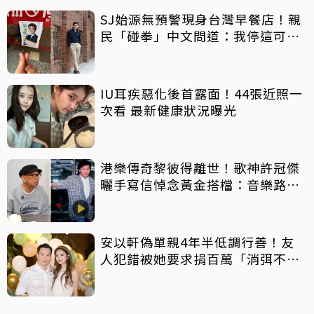
SJ始源無預警現身台灣早餐店！親
民「碰拳」中文問道：我停這可以
嗎？
IU耳疾惡化後首露面！44張近照一
次看 最新健康狀況曝光
港樂傳奇黎彼得離世！歌神許冠傑
曬手寫信悼念黃金搭檔：音樂路上
感恩有您
安以軒偽單親4年半低調行善！友
人犯錯被她要求捐百萬「消弭不
滿」