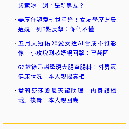
勢索吻 網：是新男友？
姜厚任認愛七世重逢！女友學歷背景
遭疑 列6點反擊：你們不懂
五月天冠佑20愛女遭AI合成不雅影
像 小玫瑰劉芯妤親回擊：已截圖
66歲徐乃麟驚現大腸直腸科！外界憂
健康狀況 本人親揭真相
愛莉莎莎颱風天讓助理「肉身護植
栽」挨轟 本人親回應