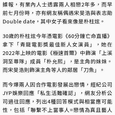
據報，有業內人士透露兩人相戀2年多，而早
前七月份時，亦有網友稱偶遇宋旻浩與表志勛
Double date，其中女子看來像是朴柱炫。
30歲的朴柱炫今年憑電影《60分鐘亡命直播》
拿下「青龍電影獎最佳新人女演員」，她在
2022年上映的電影《極速首爾》中飾演「上溪
洞至尊隊」成員「朴允熙」，是主角的妹妹。
而宋旻浩則飾演主角等人的鄰居「刀魚」。
而今爆兩人因合作電影發展出戀情，經紀公司
JYP娛樂回應「私生活難確認」，網友分析公
司過往回應，列出4種回答模式與相當應可能
性，包括「聯繫不上當事人=戀情為真且藝人