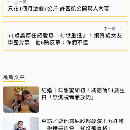
←
上一篇
只花1個月激瘦7公斤 許富凱公開驚人內幕
下一篇
→
71歲姜厚任認愛爆「七世重逢」！網質疑女友
學歷背景 他6點反擊：你們不懂
最新文章
結婚十年甜蜜如初！馮德倫51歲生
日「舒淇祝壽兼放閃」
專訪／要他露屁股都敢演！九孔唯
一拒接這角色「我沒那資格」