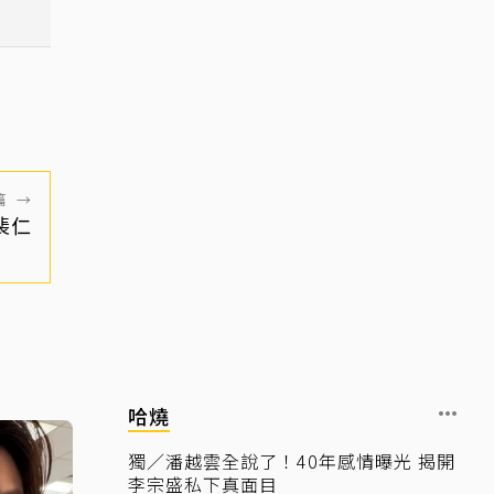
活
篇
→
裴仁
哈燒
獨／潘越雲全說了！40年感情曝光 揭開
李宗盛私下真面目