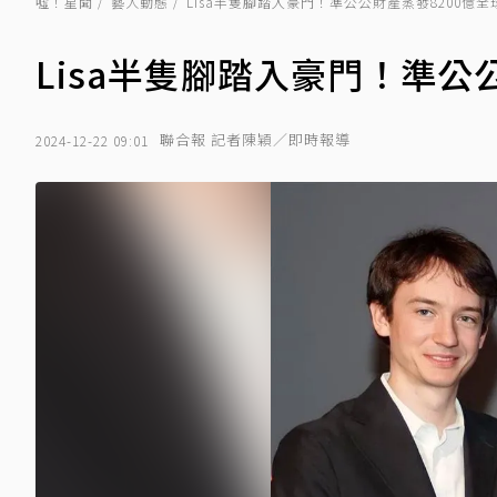
噓！星聞
藝人動態
Lisa半隻腳踏入豪門！準公公財產蒸發8200億全
Lisa半隻腳踏入豪門！準公
聯合報 記者陳穎／即時報導
2024-12-22 09:01