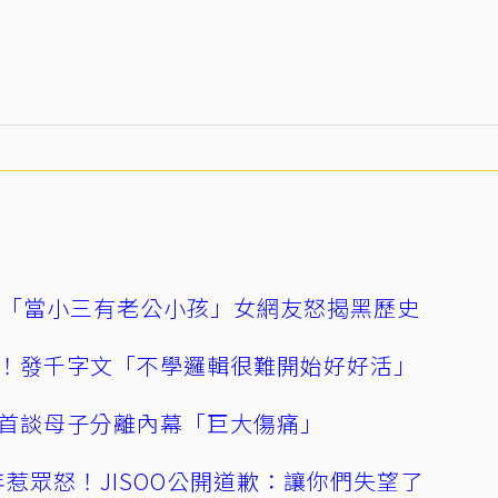
爆「當小三有老公小孩」女網友怒揭黑歷史
！發千字文「不學邏輯很難開始好好活」
首談母子分離內幕「巨大傷痛」
0週年惹眾怒！JISOO公開道歉：讓你們失望了