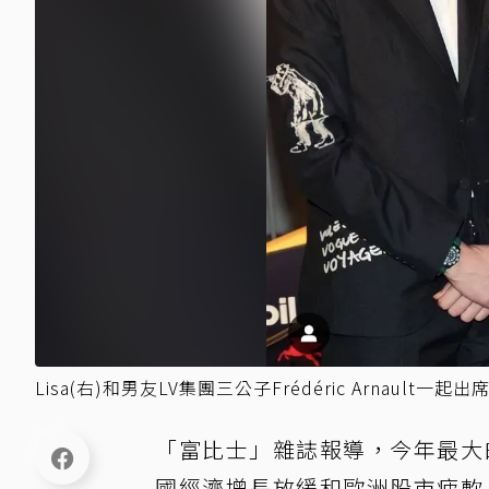
Lisa(右)和男友LV集團三公子Frédéric Arnault一
「富比士」雜誌報導，今年最大
國經濟增長放緩和歐洲股市疲軟，