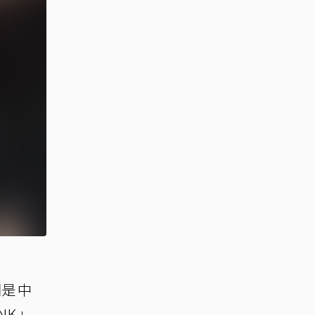
因是中
NK」