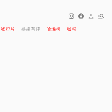
噓短片
娛樂有評
哈燒榜
噓粉