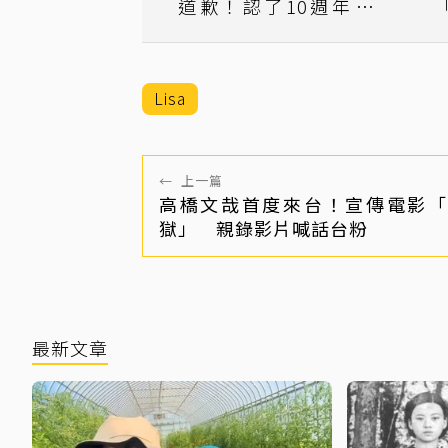
道歉！認了10週年活動
「內部溝通出問題」
Lisa
←
上一篇
高橋文哉首度來台！宣傳電影「
獄」 親錄影片喊話台粉
最新文章