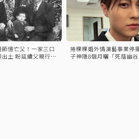
親節憶亡父！一家三口
捲粿粿婚外情演藝事業停
照出土 盼延續父親行善
子神隱8個月曬「死蔭幽谷
心聲