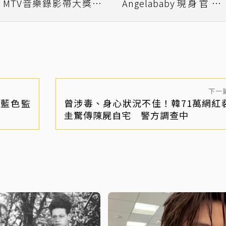
「MTV音樂錄影帶大獎」
Angelababy現身官方
Lisa狂野闖歐美創佳績
動 驚人現況曝光
下一
藍色監
曾涉毒、身心狀況不佳！韓71萬網紅
圭驚傳陳屍自宅 警方調查中