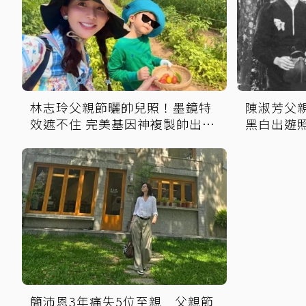
林志玲父親節曬帥兒照！墨鏡特
陳淑芳父
效遮不住 完美基因神複製帥出新
黑白出遊
高度
精神
簡沛恩3年痛失5位至親 父親節