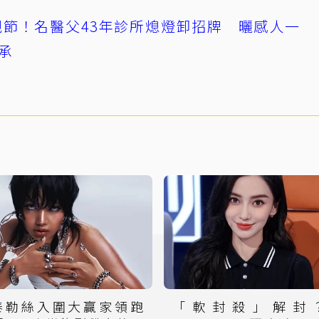
節！名醫父43年診所熄燈卸招牌 曬感人一
承
泰勒絲入圍大贏家領跑
「軟封殺」解封