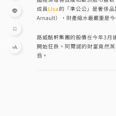
成員
Lisa
的「準公公」是奢侈品巨
Arnault），財產縮水最嚴重是
路威酩軒集團的股價在今年3月
開始狂跌。阿爾諾的財富竟然蒸發
翁。