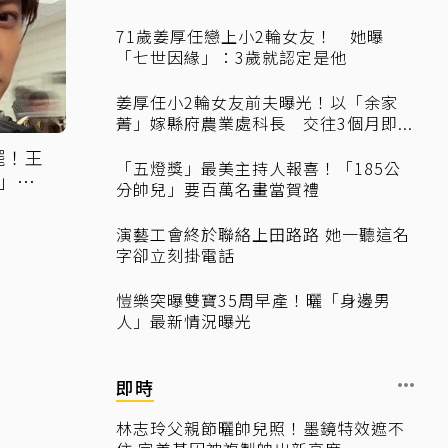
71歲姜厚任戀上小2輪女友！ 她曝
「七世因緣」：3歲就認定是他
姜厚任小2輪女友前夫曝光！以「余家
菁」嫁縣府農業處科長 交往3個月即...
擺！王
「五燈獎」最美主持人報喜！「185公
」吐
分帥兒」要百萬名畫當賀禮
演藝工會終於聯絡上田路路 她一聽這名
字卻立刻掛電話
愷樂突曝雙寶35周早產！曬「身邊男
人」最新情況曝光
即時
林志玲父親節曬帥兒照！墨鏡特效遮不