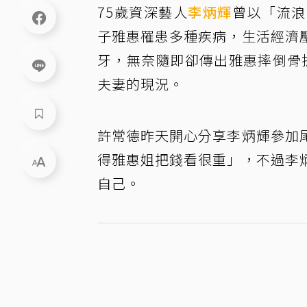
75歲資深藝人
李炳輝
曾以「流浪
子雅惠罹患多種疾病，生活經濟
牙，無奈隨即卻傳出雅惠摔倒骨
夫妻的現況。
許常德昨天開心分享李炳輝參加
得雅惠姐把錢看很重」，不過李
自己。