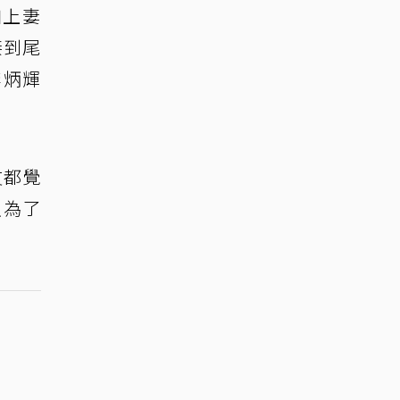
加上妻
接到尾
李炳輝
友都覺
只為了