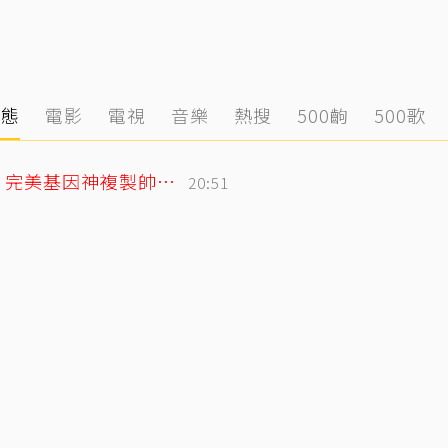
動態
電影
電視
音樂
熱搜
500齣
500歌
林志玲父親節曬帥兒照！墨鏡特效遮不住 完美基因神複製帥出新高度
20:51