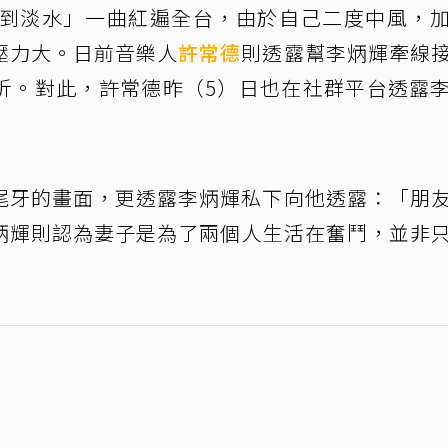
到淡水」一曲紅遍全台，由於自己二度中風，
壓力大。日前音樂人
許常德
則透露幫李炳輝牽線
折。對此，許常德昨（5）日也在社群平台透露
尾牙的畫面，更透露李炳輝私下向他透露：「朋
炳輝則認為妻子是為了兩個人生活在奮鬥，並非