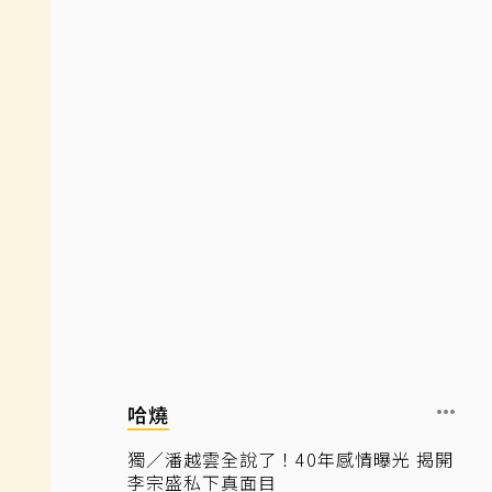
哈燒
獨／潘越雲全說了！40年感情曝光 揭開
李宗盛私下真面目