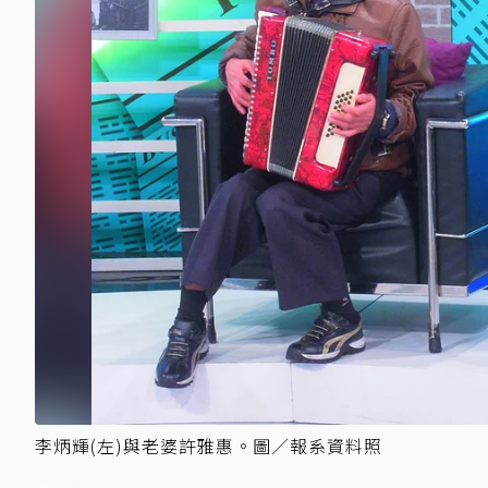
李炳輝(左)與老婆許雅惠。圖／報系資料照