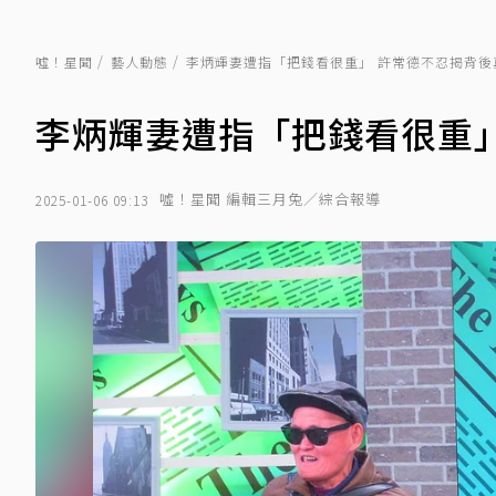
噓！星聞
藝人動態
李炳輝妻遭指「把錢看很重」 許常德不忍揭背後
李炳輝妻遭指「把錢看很重」
噓！星聞 編輯三月兔／綜合報導
2025-01-06 09:13