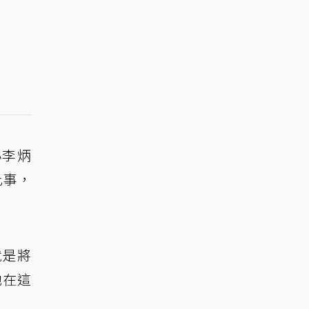
心李炳
此事，
就是將
他在這