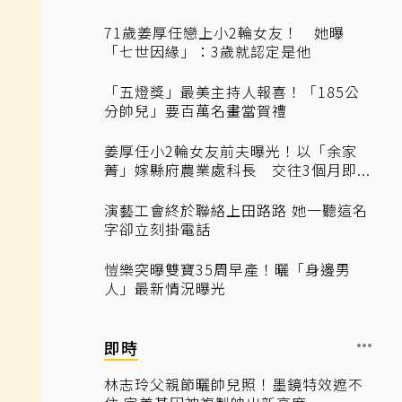
71歲姜厚任戀上小2輪女友！ 她曝
「七世因緣」：3歲就認定是他
「五燈獎」最美主持人報喜！「185公
分帥兒」要百萬名畫當賀禮
姜厚任小2輪女友前夫曝光！以「余家
菁」嫁縣府農業處科長 交往3個月即...
演藝工會終於聯絡上田路路 她一聽這名
字卻立刻掛電話
愷樂突曝雙寶35周早產！曬「身邊男
人」最新情況曝光
即時
林志玲父親節曬帥兒照！墨鏡特效遮不