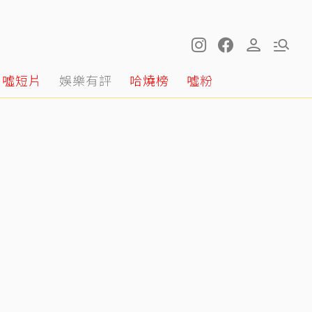
噓短片
娛樂有評
哈燒榜
噓粉