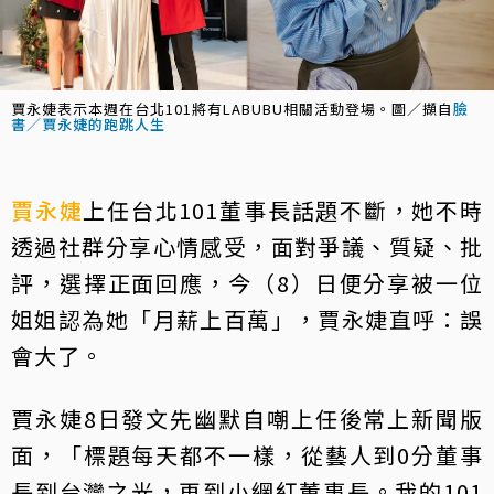
賈永婕表示本週在台北101將有LABUBU相關活動登場。圖／擷自
臉
書／賈永婕的跑跳人生
賈永婕
上任台北101董事長話題不斷，她不時
透過社群分享心情感受，面對爭議、質疑、批
評，選擇正面回應，今（8）日便分享被一位
姐姐認為她「月薪上百萬」，賈永婕直呼：誤
會大了。
賈永婕8日發文先幽默自嘲上任後常上新聞版
面，「標題每天都不一樣，從藝人到0分董事
長到台灣之光，再到小網紅董事長。我的101