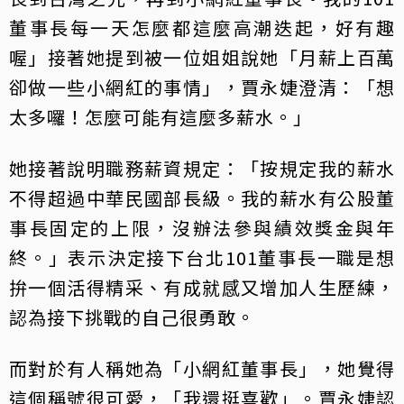
董事長每一天怎麼都這麼高潮迭起，好有趣
喔」接著她提到被一位姐姐說她「月薪上百萬
卻做一些小網紅的事情」，賈永婕澄清：「想
太多囉！怎麼可能有這麼多薪水。」
她接著說明職務薪資規定：「按規定我的薪水
不得超過中華民國部長級。我的薪水有公股董
事長固定的上限，沒辦法參與績效獎金與年
終。」表示決定接下台北101董事長一職是想
拚一個活得精采、有成就感又增加人生歷練，
認為接下挑戰的自己很勇敢。
而對於有人稱她為「小網紅董事長」，她覺得
這個稱號很可愛，「我還挺喜歡」。賈永婕認