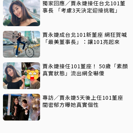
獨家回應／賈永婕接任台北101董
事長 「考慮3天決定迎接挑戰」
賈永婕成台北101新董座 網狂賀喊
「最美董事長」：讓101亮起來
賈永婕接任101董座！ 50歲「素顏
真實狀態」流出網全嚇傻
專訪／賈永婕5天後上任101董座
閨密郁方曝她真實個性