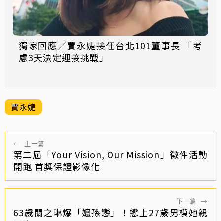
獨家回應／賈永婕接任台北101董事長 「考
慮3天決定迎接挑戰」
賈永婕
←
上一篇
第二屆「Your Vision, Our Mission」徵件活動
開跑 首獎保證影像化
下一篇
→
63歲關之琳爆「嬤孫戀」！戀上27歲男模她親