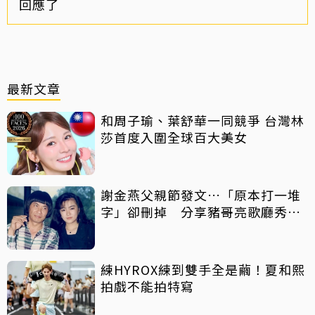
回應了
最新文章
和周子瑜、葉舒華一同競爭 台灣林
莎首度入圍全球百大美女
謝金燕父親節發文…「原本打一堆
字」卻刪掉 分享豬哥亮歌廳秀歌
曲懷念
練HYROX練到雙手全是繭！夏和熙
拍戲不能拍特寫