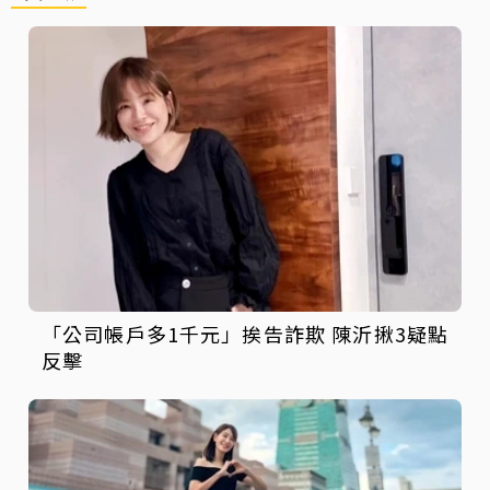
「公司帳戶多1千元」挨告詐欺 陳沂揪3疑點
反擊