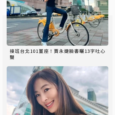
接班台北101董座！賈永婕臉書曬13字吐心
聲