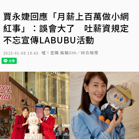
賈永婕回應「月薪上百萬做小網
紅事」：誤會大了 吐薪資規定
不忘宣傳LABUBU活動
噓！星聞 編輯Shh／綜合報導
2025-01-08 19:43