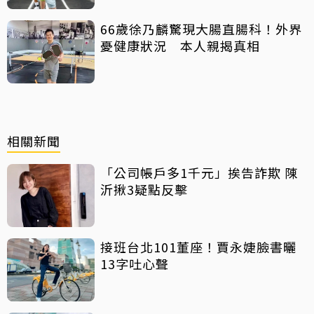
66歲徐乃麟驚現大腸直腸科！外界
憂健康狀況 本人親揭真相
相關新聞
「公司帳戶多1千元」挨告詐欺 陳
沂揪3疑點反擊
接班台北101董座！賈永婕臉書曬
13字吐心聲