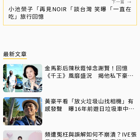
下一篇
→
小池榮子「再見NOIR「談台灣 笑曝「一直在
吃」旅行回憶
最新文章
金馬影后陳秋霞悼念謝賢！回憶
《千王》風靡盛況 揭他私下豪爽
給鉅額小費
黃豪平看「放火垃圾山找相機」有
感發聲 曝16年前遊日垃圾車中含
淚找御守
頻遭冤枉與誤解如何不崩潰？IVE張