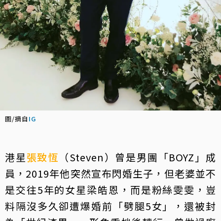
圖/摘自
IG
港星
張致恆
（Steven）曾是男團「BOYZ」成
員，2019年他突然宣布閃婚生子，但老婆並不
是交往5年的女星梁皓恩，而是粉絲雯雯，豈
料隔沒多久卻遭爆婚前「劈腿5女」，還被封