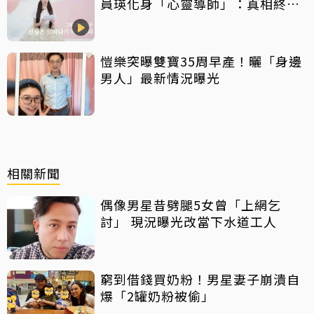
員瑛化身「心靈導師」：真相終會
大白
愷樂突曝雙寶35周早產！曬「身邊
男人」最新情況曝光
相關新聞
偶像男星昔劈腿5女曾「上網乞
討」 現況曝光改當下水道工人
窮到借錢買奶粉！男星妻子崩潰自
爆「2罐奶粉被偷」