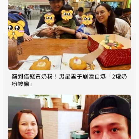
窮到借錢買奶粉！男星妻子崩潰自爆「2罐奶
粉被偷」