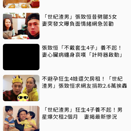
「世紀渣男」張致恒昔劈腿5女
妻突發文曝負面情緒網急苦勸
張致恒「不戴套生4子」養不起！
妻心臟病纏身哀嘆「計時器啟動」
不避孕狂生4娃還欠房租！「世紀
渣男」張致恒求網友捐款2.6萬挨轟
「世紀渣男」狂生4子養不起！男
星爆欠租2個月 妻揭最新慘況