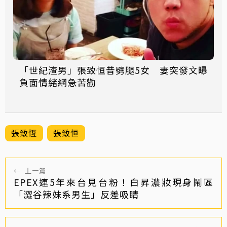
「世紀渣男」張致恒昔劈腿5女 妻突發文曝
負面情緒網急苦勸
張致恆
張致恒
←
上一篇
EPEX連5年來台見台粉！白昇濃妝現身鬧區
「澀谷辣妹系男生」反差吸睛