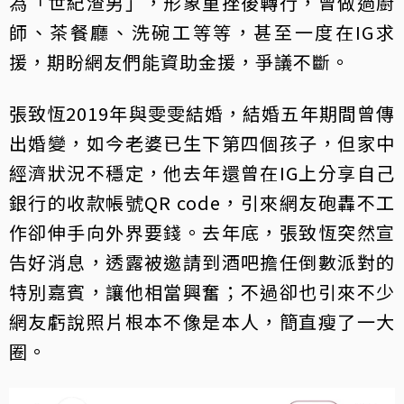
為「世紀渣男」，形象重挫後轉行，曾做過廚
師、茶餐廳、洗碗工等等，甚至一度在IG求
援，期盼網友們能資助金援，爭議不斷。
張致恆2019年與雯雯結婚，結婚五年期間曾傳
出婚變，如今老婆已生下第四個孩子，但家中
經濟狀況不穩定，他去年還曾在IG上分享自己
銀行的收款帳號QR code，引來網友砲轟不工
作卻伸手向外界要錢。去年底，張致恆突然宣
告好消息，透露被邀請到酒吧擔任倒數派對的
特別嘉賓，讓他相當興奮；不過卻也引來不少
網友虧說照片根本不像是本人，簡直瘦了一大
圈。