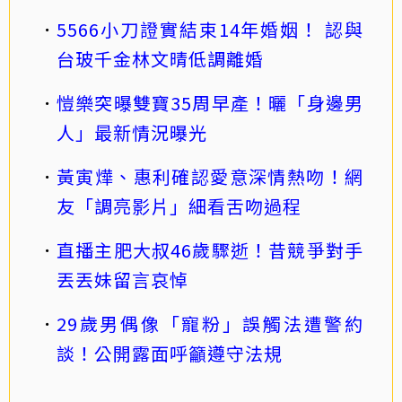
5566小刀證實結束14年婚姻！ 認與
台玻千金林文晴低調離婚
愷樂突曝雙寶35周早產！曬「身邊男
人」最新情況曝光
黃寅燁、惠利確認愛意深情熱吻！網
友「調亮影片」細看舌吻過程
直播主肥大叔46歲驟逝！昔競爭對手
丟丟妹留言哀悼
29歲男偶像「寵粉」誤觸法遭警約
談！公開露面呼籲遵守法規