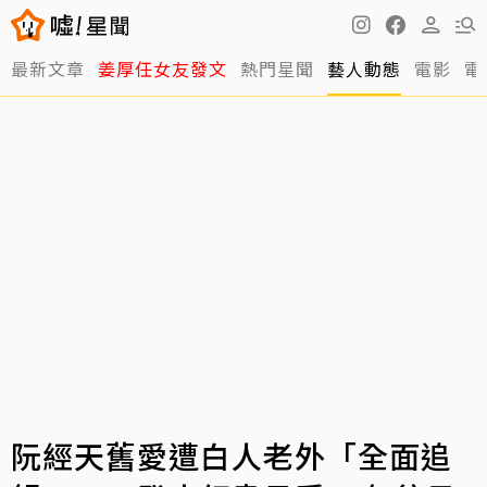
最新文章
姜厚任女友發文
熱門星聞
藝人動態
電影
電
阮經天舊愛遭白人老外「全面追