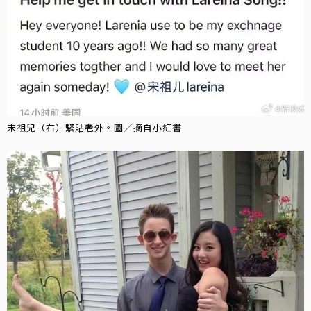
宋祖兒（右）緊貼老外。圖／摘自小紅書