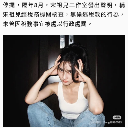
停擺，隔年8月，宋祖兒工作室發出聲明，稱
宋祖兒經稅務機關核查，無偷逃稅款的行為，
未曾因稅務事宜被處以行政處罰。