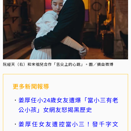
阮經天（右）和宋祖兒合作「舌尖上的心跳」。圖／摘自微博
更多新聞報導
姜厚任小24歲女友遭爆「當小三有老
公小孩」女網友怒揭黑歷史
姜厚任女友遭控當小三！發千字文