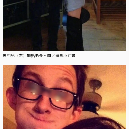
宋祖兒（右）緊貼老外。圖／摘自小紅書