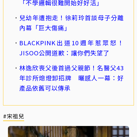
「不學邏輯很難開始好好活」
兒幼年遭抱走！徐莉玲首談母子分離
內幕「巨大傷痛」
BLACKPINK出道10週年惹眾怒！
JISOO公開道歉：讓你們失望了
林逸欣喪父後首過父親節！名醫父43
年診所熄燈卸招牌 曬感人一幕：好
產品依舊可以傳承
#宋祖兒