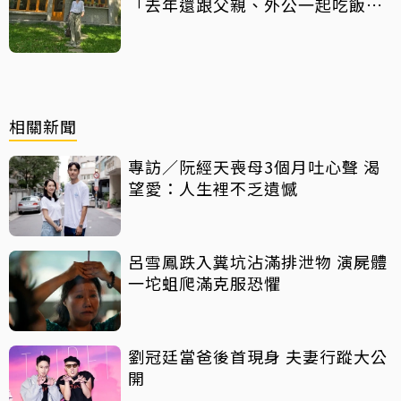
「去年還跟父親、外公一起吃飯聊
天」
相關新聞
專訪／阮經天喪母3個月吐心聲 渴
望愛：人生裡不乏遺憾
呂雪鳳跌入糞坑沾滿排泄物 演屍體
一坨蛆爬滿克服恐懼
劉冠廷當爸後首現身 夫妻行蹤大公
開