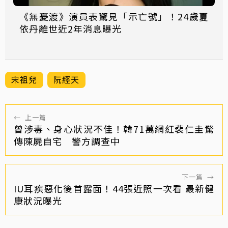
《無憂渡》演員表驚見「示亡號」！24歲夏
依丹離世近2年消息曝光
宋祖兒
阮經天
←
上一篇
曾涉毒、身心狀況不佳！韓71萬網紅裴仁圭驚
傳陳屍自宅 警方調查中
下一篇
→
IU耳疾惡化後首露面！44張近照一次看 最新健
康狀況曝光