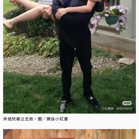
宋祖兒被公主抱。圖／摘自小紅書