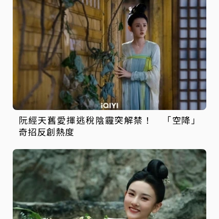
阮經天舊愛揮逃稅陰霾突解禁！ 「空降」
奇招反創熱度