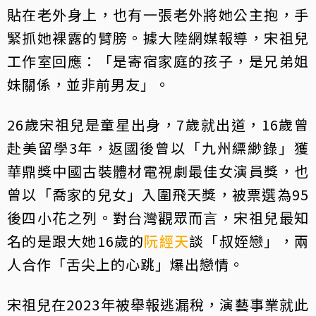
貼在老外身上，也有一張老外將她公主抱，手
緊抓她裸露的臂膀。據大陸網媒報導，宋祖兒
工作室回應：「是寄宿家庭的孩子，是兄弟姐
妹關係，並非前男友」。
26歲宋祖兒是童星出身，7歲就出道，16歲曾
赴美留學3年，返國後曾以「九州縹緲錄」獲
華鼎獎中國古裝體材電視劇最佳女演員獎，也
曾以「喬家的兒女」入圍飛天獎，被票選為95
後四小花之列。對台灣觀眾而言，宋祖兒最知
名的是跟大她16歲的
阮經天
談「叔姪戀」，兩
人合作「舌尖上的心跳」爆出戀情。
宋祖兒在2023年被舉報逃漏稅，演藝事業就此