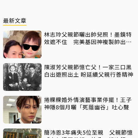
最新文章
林志玲父親節曬出帥兒照！墨鏡特
效遮不住 完美基因神複製帥出新
高度
陳淑芳父親節憶亡父！一家三口黑
白出遊照出土 盼延續父親行善精神
捲粿粿婚外情演藝事業停擺！王子
神隱8個月曬「死蔭幽谷」吐心聲
簡沛恩3年痛失5位至親 父親節憶