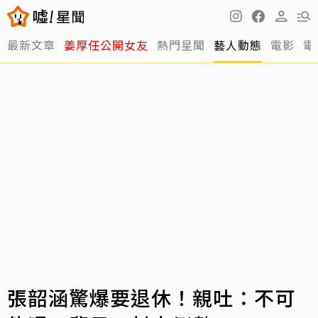
最新文章
姜厚任公開女友
熱門星聞
藝人動態
電影
電
張韶涵驚爆要退休！親吐：不可