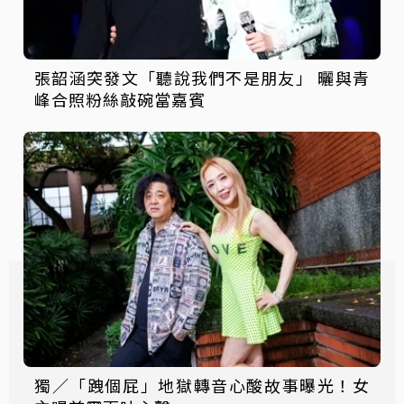
張韶涵突發文「聽說我們不是朋友」 曬與青
峰合照粉絲敲碗當嘉賓
獨／「跩個屁」地獄轉音心酸故事曝光！女