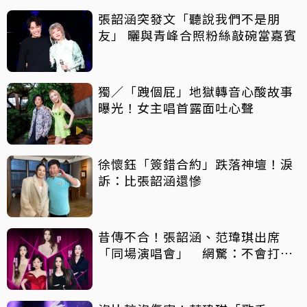
張韶涵突發文「聽說我們不是朋
友」 曬與青峰合照粉絲敲碗當嘉賓
獨／「跩個屁」地獄轉音心酸故事
曝光！女主唱首露面吐心聲
徐懷鈺「簽錯合約」跌落神壇！淚
訴：比張韶涵還慘
昔傳不合！張韶涵、范瑋琪出席
「同場演唱會」 網驚：不會打起
來吧