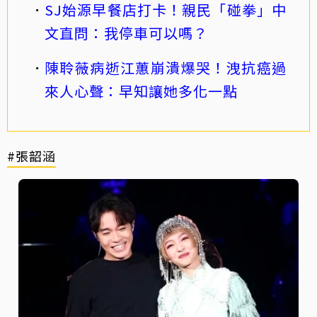
SJ始源早餐店打卡！親民「碰拳」中
文直問：我停車可以嗎？
陳聆薇病逝江蕙崩潰爆哭！洩抗癌過
來人心聲：早知讓她多化一點
#張韶涵