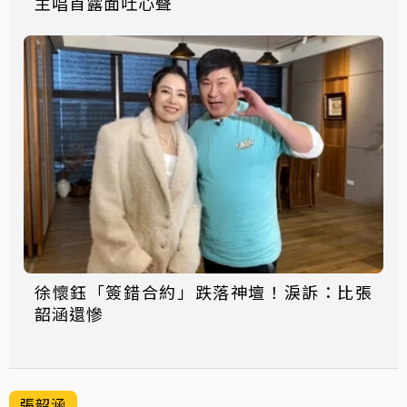
主唱首露面吐心聲
徐懷鈺「簽錯合約」跌落神壇！淚訴：比張
韶涵還慘
張韶涵