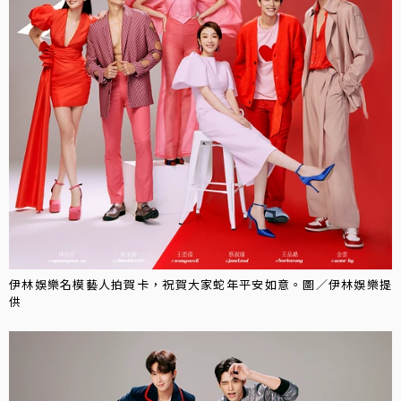
伊林娛樂名模藝人拍賀卡，祝賀大家蛇年平安如意。圖／伊林娛樂提
供