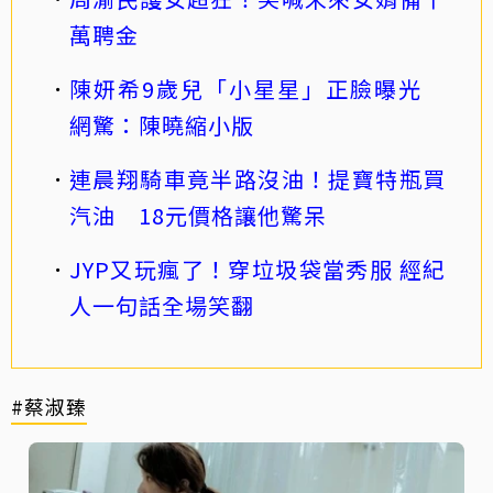
萬聘金
陳妍希9歲兒「小星星」正臉曝光
網驚：陳曉縮小版
連晨翔騎車竟半路沒油！提寶特瓶買
汽油 18元價格讓他驚呆
JYP又玩瘋了！穿垃圾袋當秀服 經紀
人一句話全場笑翻
#蔡淑臻