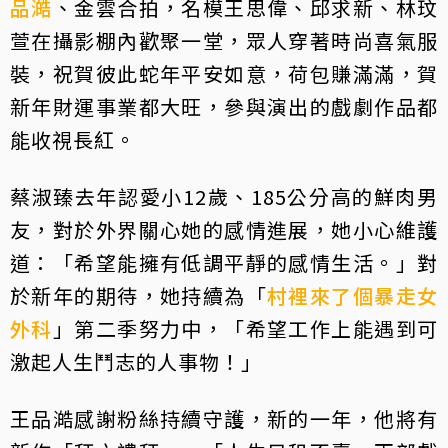
品澔
、金雲合拍，名模王思偉、邱求新、林玟
萱在攝影棚內歡聚一堂，眾人穿著時尚喜氣服
裝，祝賀彼此蛇年平安如意，荷包賺滿滿，賀
新年財運事業都大旺，參與演出的戲劇作品都
能收視長紅。
蔡淑臻去年認愛小12歲、185公分高的鮮肉男
友，對於外界關心她的感情進展，她小心維護
道：「希望能擁有低調平靜的感情生活。」對
於新年的期待，她持續為「
村裡來了個暴走女
外科
」第二季努力中，「希望工作上能遇到可
激起人生鬥志的人事物！」
王品澔感謝粉絲持續守護，新的一年，他將有