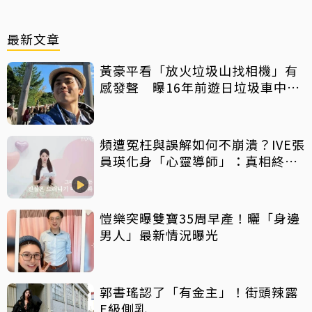
最新文章
黃豪平看「放火垃圾山找相機」有
感發聲 曝16年前遊日垃圾車中含
淚找御守
頻遭冤枉與誤解如何不崩潰？IVE張
員瑛化身「心靈導師」：真相終會
大白
愷樂突曝雙寶35周早產！曬「身邊
男人」最新情況曝光
郭書瑤認了「有金主」！街頭辣露
E級側乳