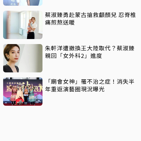
蔡淑臻勇赴蒙古搶救顱顏兒 忍脊椎
痛煎熬送暖
朱軒洋遭撤換王大陸取代？蔡淑臻
親回「女外科2」進度
「廟會女神」罹不治之症！消失半
年重返演藝圈現況曝光