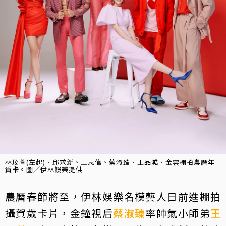
林玟萱(左起)、邱求新、王思偉、蔡淑臻、王品澔、金雲棚拍農曆年
賀卡。圖／伊林娛樂提供
農曆春節將至，伊林娛樂名模藝人日前進棚拍
攝賀歲卡片，金鐘視后
蔡淑臻
率帥氣小師弟
王