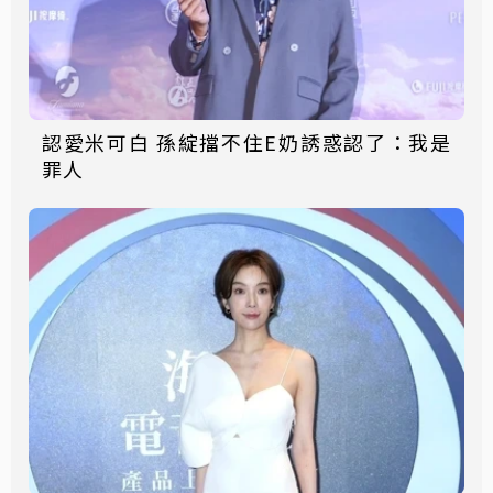
認愛米可白 孫綻擋不住E奶誘惑認了：我是
罪人