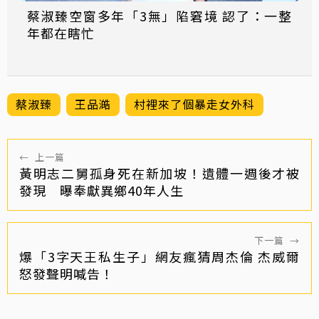
蔡淑臻空窗多年「3無」陷窘境 認了：一整
年都在瞎忙
蔡淑臻
王品澔
村裡來了個暴走女外科
←
上一篇
黃明志二舅孤身死在新加坡！遺體一週後才被
發現 曝奉獻異鄉40年人生
下一篇
→
爆「3字天王私生子」網友瘋猜周杰倫 杰威爾
怒發聲明喊告！