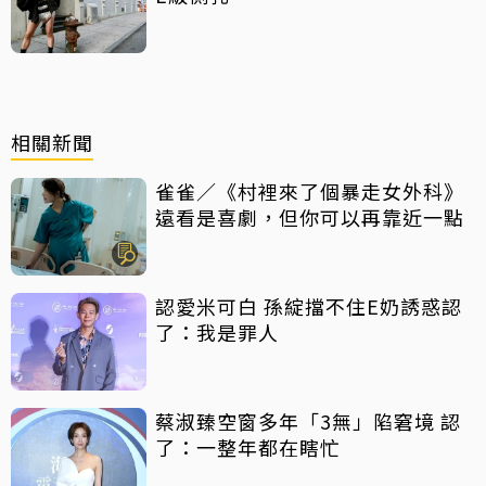
相關新聞
雀雀／《村裡來了個暴走女外科》
遠看是喜劇，但你可以再靠近一點
認愛米可白 孫綻擋不住E奶誘惑認
了：我是罪人
蔡淑臻空窗多年「3無」陷窘境 認
了：一整年都在瞎忙