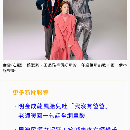
金雲(左起)、蔡淑臻、王品澔準備好新的一年迎接新挑戰。圖／伊林
娛樂提供
更多新聞報導
明金成龍鳳胎兒吐「我沒有爸爸」
老師暖回一句話全網鼻酸
周渝民護女超狂！笑喊未來女婿備千