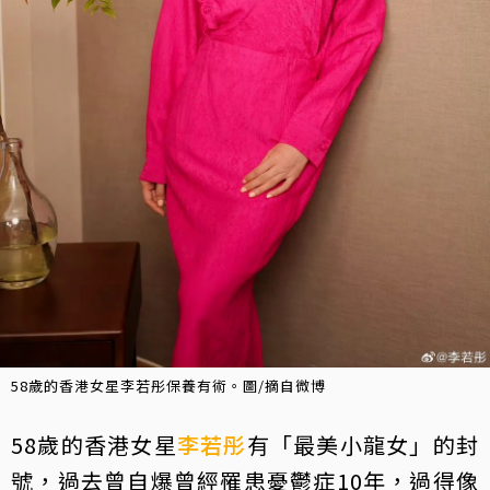
58歲的香港女星李若彤保養有術。圖/摘自微博
58歲的香港女星
李若彤
有「最美小龍女」的封
號，過去曾自爆曾經罹患憂鬱症10年，過得像