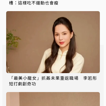
槽：這樣吃不運動也會瘦
「最美小龍女」抓姦未果重返職場 李若彤
短打劇創奇功