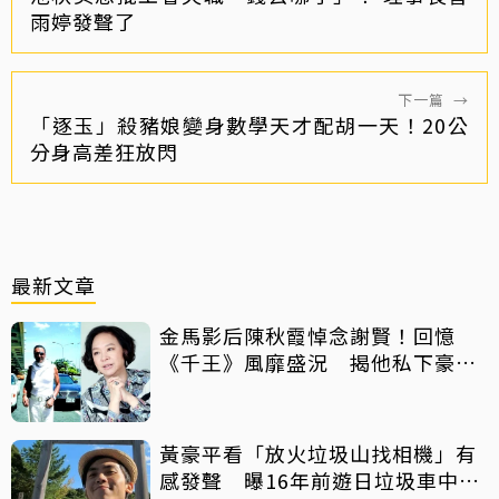
雨婷發聲了
下一篇
→
「逐玉」殺豬娘變身數學天才配胡一天！20公
分身高差狂放閃
最新文章
金馬影后陳秋霞悼念謝賢！回憶
《千王》風靡盛況 揭他私下豪爽
給鉅額小費
黃豪平看「放火垃圾山找相機」有
感發聲 曝16年前遊日垃圾車中含