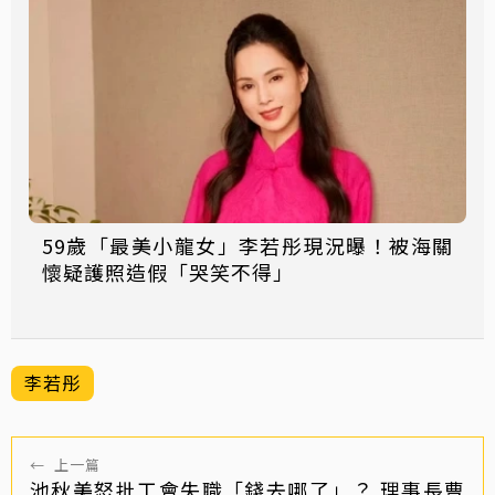
59歲「最美小龍女」李若彤現況曝！被海關
懷疑護照造假「哭笑不得」
李若彤
←
上一篇
池秋美怒批工會失職「錢去哪了」？ 理事長曹