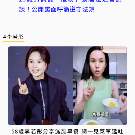
談！公開露面呼籲遵守法規
#李若彤
58歲李若彤分享減脂早餐 網一見菜單猛吐