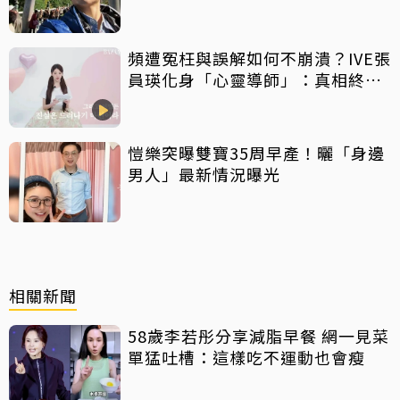
淚找御守
頻遭冤枉與誤解如何不崩潰？IVE張
員瑛化身「心靈導師」：真相終會
大白
愷樂突曝雙寶35周早產！曬「身邊
男人」最新情況曝光
相關新聞
58歲李若彤分享減脂早餐 網一見菜
單猛吐槽：這樣吃不運動也會瘦