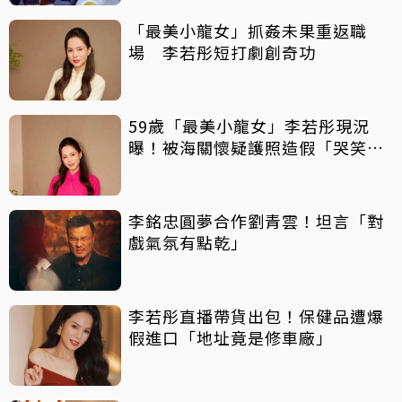
「最美小龍女」抓姦未果重返職
場 李若彤短打劇創奇功
59歲「最美小龍女」李若彤現況
曝！被海關懷疑護照造假「哭笑不
得」
李銘忠圓夢合作劉青雲！坦言「對
戲氣氛有點乾」
李若彤直播帶貨出包！保健品遭爆
假進口「地址竟是修車廠」