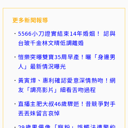
更多新聞報導
5566小刀證實結束14年婚姻！ 認與
台玻千金林文晴低調離婚
愷樂突曝雙寶35周早產！曬「身邊男
人」最新情況曝光
黃寅燁、惠利確認愛意深情熱吻！網
友「調亮影片」細看舌吻過程
直播主肥大叔46歲驟逝！昔競爭對手
丟丟妹留言哀悼
29歲男偶像「寵粉」誤觸法遭警約