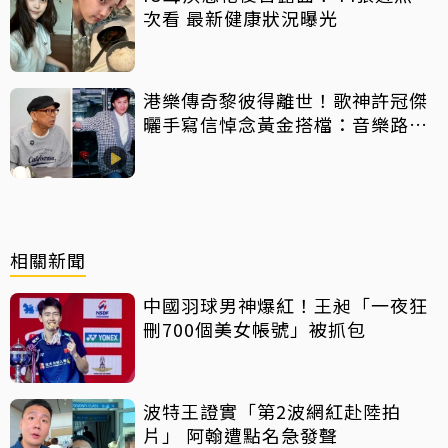
次看 最新健康狀況曝光
港樂傳奇黎彼得離世！歌神許冠傑
曬手寫信悼念黃金搭檔：音樂路上
感恩有您
相關新聞
中國羽球男神爆紅！王昶「一夜狂
刪700個美女帳號」被抓包
波特王證實「第2波網紅赴陸拍
片」 阿翰遭點名急發聲