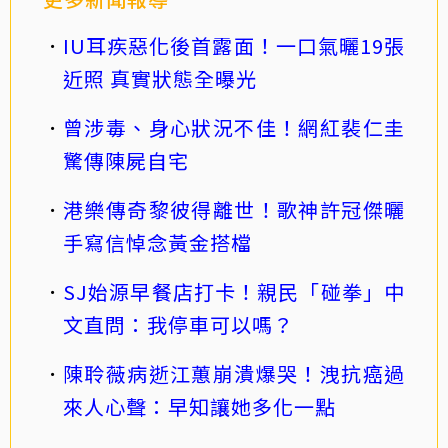
IU耳疾惡化後首露面！一口氣曬19張
近照 真實狀態全曝光
曾涉毒、身心狀況不佳！網紅裴仁圭
驚傳陳屍自宅
港樂傳奇黎彼得離世！歌神許冠傑曬
手寫信悼念黃金搭檔
SJ始源早餐店打卡！親民「碰拳」中
文直問：我停車可以嗎？
陳聆薇病逝江蕙崩潰爆哭！洩抗癌過
來人心聲：早知讓她多化一點