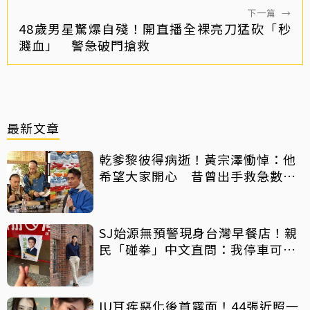
下一篇
→
48歲男星驚爆自殘！開直播全裸亮刀猛砍「秒
濺血」 警急破門搶救
最新文章
乾爹黎彼得病逝！黃宗澤慟悼：他
希望大家開心 昔曾出手救急數十
萬手術費
SJ始源無預警現身台灣早餐店！親
民「碰拳」中文直問：我停車可以
嗎？
IU耳疾惡化後首露面！44張近照一