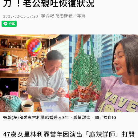
刀 ！老公親吐恢復狀況
聯合報 記者陳穎／專訪
2025-02-15 17:20
張翰(左)和愛妻林利霏結婚邁入9年，感情甜蜜。圖／摘自IG
47歲女星林利霏當年因演出「麻辣鮮師」打開