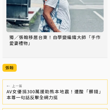
獨／張翰移居台東！自學變編織大師「手作
愛妻禮物」
張翰
←
上一篇
AV女優捐300萬援助熊本地震！遭酸「髒錢」
本尊一句話反擊全網力挺