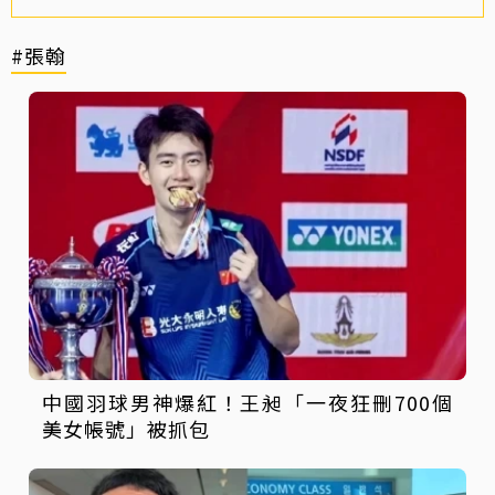
#張翰
中國羽球男神爆紅！王昶「一夜狂刪700個
美女帳號」被抓包