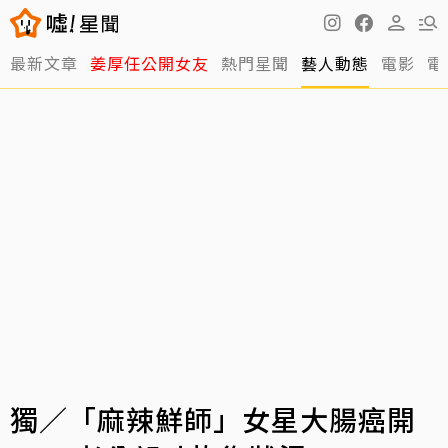
最新文章
姜厚任公開女友
熱門星聞
藝人動態
電影
電
獨／「麻辣鮮師」女星大腸癌開