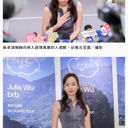
吳卓源撫胸向捲入感情風暴的人道歉。記者沈昱嘉／攝影