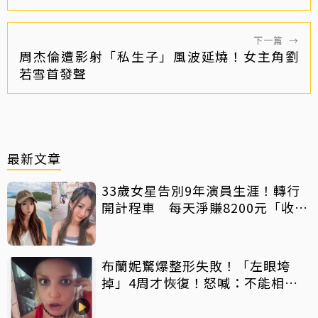
下一篇
→
周杰倫遭影射「私生子」風波延燒！女主角劉
若雪首發聲
最新文章
33歲女星告別9年演員生涯！轉行
開計程車 每天淨賺8200元「收入
反而更穩定」
布蘭妮驚爆整形失敗！「左眼垮
掉」4周才恢復！怒喊：不能相信
任何人