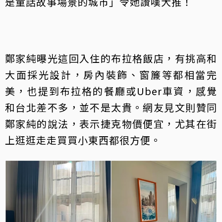
是童話故事場景的城市」令她讚嘆大推！
鄭家純曝光這回入住的布拉格飯店，有挑高和
大面採光設計，房內裝飾、窗簾等都相當完
美，也提到布拉格的餐廳或Uber車資，感覺
和台北差不多，並不是太貴。網友見文則贊同
鄭家純的說法，表示捷克物價便宜，尤其在街
上逛逛走走買買小東西都很方便。