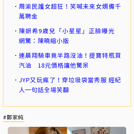
周渝民護女超狂！笑喊未來女婿備千
萬聘金
陳妍希9歲兒「小星星」正臉曝光
網驚：陳曉縮小版
連晨翔騎車竟半路沒油！提寶特瓶買
汽油 18元價格讓他驚呆
JYP又玩瘋了！穿垃圾袋當秀服 經紀
人一句話全場笑翻
#鄭家純