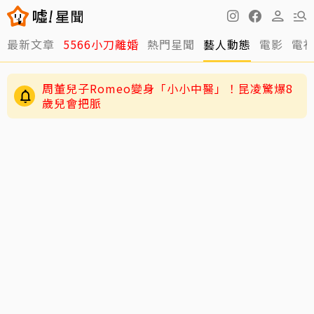
男星二度罹急性白血病！淚揭抗癌歷程：痛苦到
最新文章
5566小刀離婚
熱門星聞
藝人動態
電影
電
不想回想
周董兒子Romeo變身「小小中醫」！昆凌驚爆8
歲兒會把脈
周杰倫遭影射「私生子」風波延燒！女主角劉若
雪首發聲