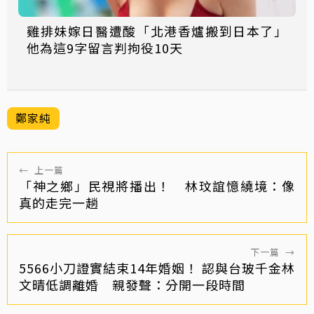
雞排妹嫁日醫遭酸「北港香爐搬到日本了」
他為這9字留言判拘役10天
鄭家純
←
上一篇
「神之鄉」民視將播出！ 林玟誼憶繞境：像
真的走完一趟
下一篇
→
5566小刀證實結束14年婚姻！ 認與台玻千金林
文晴低調離婚 親發聲：分開一段時間