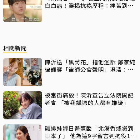
白血病！淚揭抗癌歷程：痛苦到不
想回想
相關新聞
陳沂送「黑菊花」指他濫訴 鄭家純
律師曬「律師公會聲明」澄清：告
的就只有某人
被當街痛毆！陳沂宣告立法院開記
者會 「被我講過的人都有嫌疑」
雞排妹嫁日醫遭酸「北港香爐搬到
日本了」 他為這9字留言判拘役10