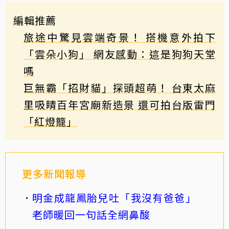
編輯推薦
旅途中驚見雲端奇景！ 搭機意外拍下
「雲朵小狗」 網友感動：這是狗狗天堂
嗎
巨無霸「招財貓」探頭超萌！ 台東太麻
里吸睛百年宮廟新造景 還可拍台版雷門
「紅燈籠」
更多新聞報導
明金成龍鳳胎兒吐「我沒有爸爸」
老師暖回一句話全網鼻酸