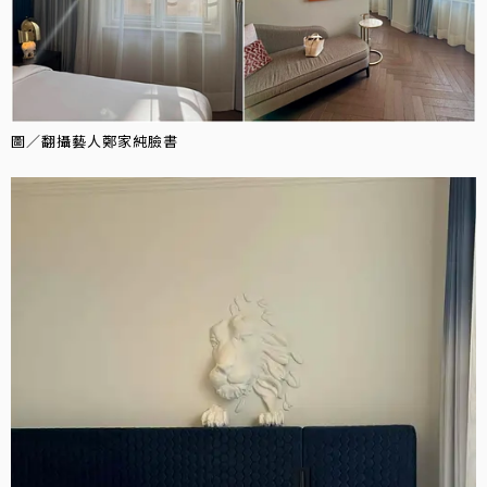
圖／翻攝藝人鄭家純臉書