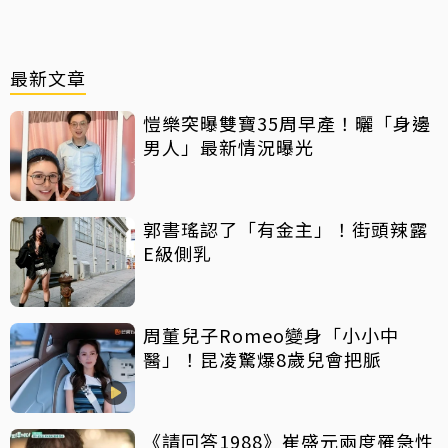
最新文章
愷樂突曝雙寶35周早產！曬「身邊
男人」最新情況曝光
郭書瑤認了「有金主」！街頭辣露
E級側乳
周董兒子Romeo變身「小小中
醫」！昆凌驚爆8歲兒會把脈
《請回答1988》崔盛元兩度罹急性