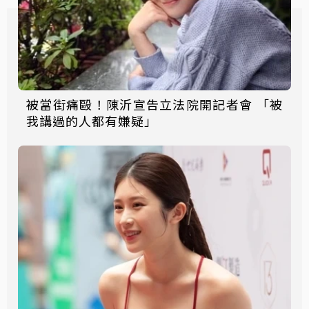
被當街痛毆！陳沂宣告立法院開記者會 「被
我講過的人都有嫌疑」