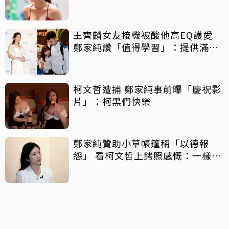
天
王齊麟女友接機被酸他高EQ護愛
鄭家純讚「值得學習」：提供滿滿
情緒價值
柯文哲遭捕 鄭家純事前曝「慶祝影
片」：柯黑們快樂
鄭家純贊助小草帳篷稱「以德報
怨」 看柯文哲上銬照感慨：一樣悲
傷