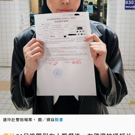
唐玲赴警局報案。 圖／擷自
臉書