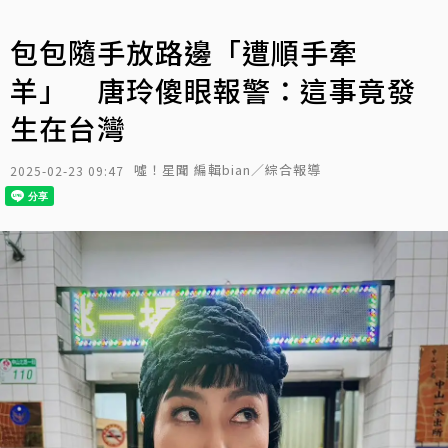
包包隨手放路邊「遭順手牽
羊」 唐玲傻眼報警：這事竟發
生在台灣
噓！星聞 編輯bian／綜合報導
2025-02-23 09:47