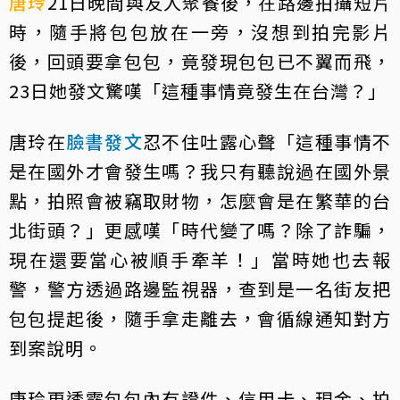
唐玲
21日晚間與友人聚餐後，在路邊拍攝短片
時，隨手將包包放在一旁，沒想到拍完影片
後，回頭要拿包包，竟發現包包已不翼而飛，
23日她發文驚嘆「這種事情竟發生在台灣？」
唐玲在
臉書發文
忍不住吐露心聲「這種事情不
是在國外才會發生嗎？我只有聽說過在國外景
點，拍照會被竊取財物，怎麼會是在繁華的台
北街頭？」更感嘆「時代變了嗎？除了詐騙，
現在還要當心被順手牽羊！」當時她也去報
警，警方透過路邊監視器，查到是一名街友把
包包提起後，隨手拿走離去，會循線通知對方
到案說明。
唐玲更透露包包內有證件、信用卡、現金、拍