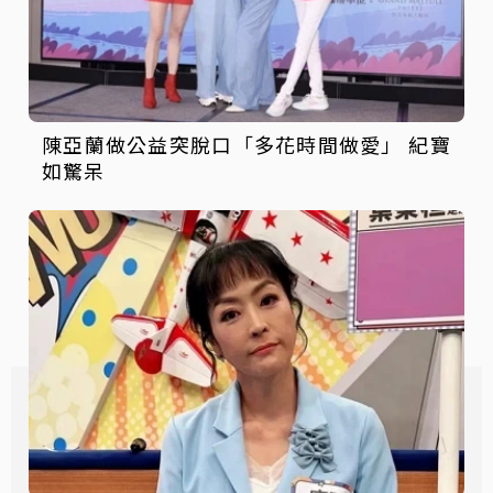
陳亞蘭做公益突脫口「多花時間做愛」 紀寶
如驚呆