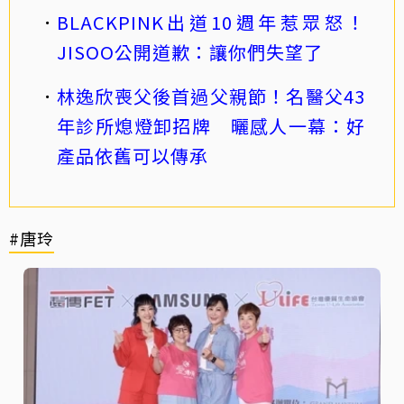
BLACKPINK出道10週年惹眾怒！
JISOO公開道歉：讓你們失望了
林逸欣喪父後首過父親節！名醫父43
年診所熄燈卸招牌 曬感人一幕：好
產品依舊可以傳承
#唐玲