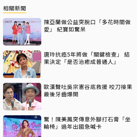
相關新聞
陳亞蘭做公益突脫口「多花時間做
愛」 紀寶如驚呆
唐玲抗癌5年將做「關鍵檢查」 結
果決定「是否治癒成普通人」
歐漢聲吐吳宗憲谷底救援 咬刀接果
最後牙齒爆開
驚！陳美鳳突傳意外腳打石膏「坐
輪椅」過年出國急喊卡