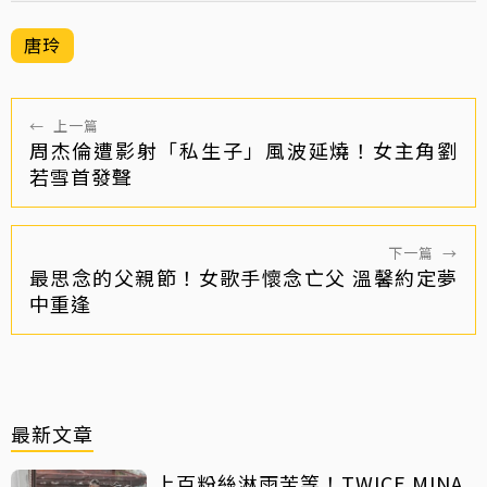
唐玲
←
上一篇
周杰倫遭影射「私生子」風波延燒！女主角劉
若雪首發聲
下一篇
→
最思念的父親節！女歌手懷念亡父 溫馨約定夢
中重逢
最新文章
上百粉絲淋雨苦等！TWICE MINA