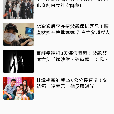
化身純白女神空降華山
北影影后李亦捷父親節拋喜訊！曬
產檢照升格準媽媽 告白亡父超感人
賈靜雯連打3天傷痕累累！父親節
憶亡父「鐵沙掌、碎磚頭」：我身
上有你的帥氣
林煒學霸帥兒190公分長這樣！父
親節「沒表示」他反應曝光