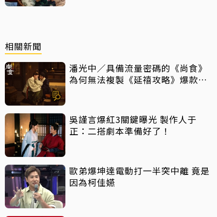
相關新聞
潘光中／具備流量密碼的《尚食》
為何無法複製《延禧攻略》爆款盛
況？
吳謹言爆紅3關鍵曝光 製作人于
正：二搭劇本準備好了！
歐弟爆坤達電動打一半突中離 竟是
因為柯佳嬿