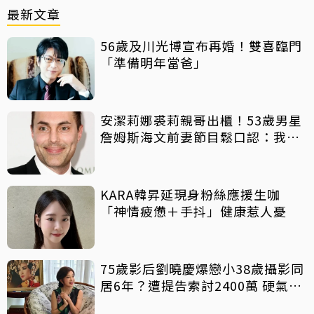
最新文章
56歲及川光博宣布再婚！雙喜臨門
「準備明年當爸」
安潔莉娜裘莉親哥出櫃！53歲男星
詹姆斯海文前妻節目鬆口認：我是
同志
KARA韓昇延現身粉絲應援生咖
「神情疲憊＋手抖」健康惹人憂
75歲影后劉曉慶爆戀小38歲攝影同
居6年？遭提告索討2400萬 硬氣反
擊絕不給