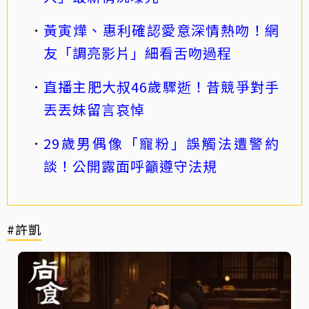
黃寅燁、惠利確認愛意深情熱吻！網
友「調亮影片」細看舌吻過程
直播主肥大叔46歲驟逝！昔競爭對手
丟丟妹留言哀悼
29歲男偶像「寵粉」誤觸法遭警約
談！公開露面呼籲遵守法規
#許凱