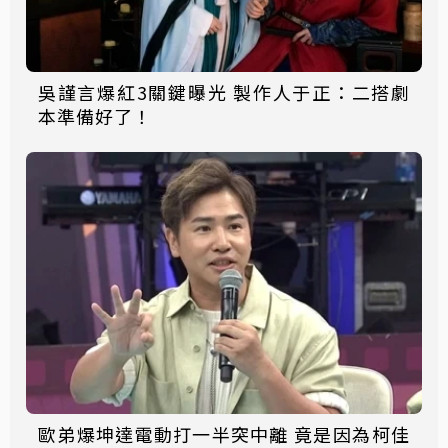
吳謹言爆紅3關鍵曝光 製作人于正：二搭劇
本準備好了！
歐弟爆坤達電動打一半突中離 竟是因為柯佳