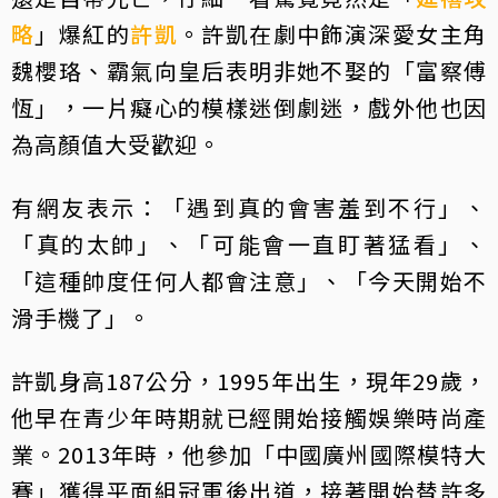
略
」爆紅的
許凱
。許凱在劇中飾演深愛女主角
魏櫻珞、霸氣向皇后表明非她不娶的「富察傅
恆」，一片癡心的模樣迷倒劇迷，戲外他也因
為高顏值大受歡迎。
有網友表示：「遇到真的會害羞到不行」、
「真的太帥」、「可能會一直盯著猛看」、
「這種帥度任何人都會注意」、「今天開始不
滑手機了」。
許凱身高187公分，1995年出生，現年29歲，
他早在青少年時期就已經開始接觸娛樂時尚產
業。2013年時，他參加「中國廣州國際模特大
賽」獲得平面組冠軍後出道，接著開始替許多