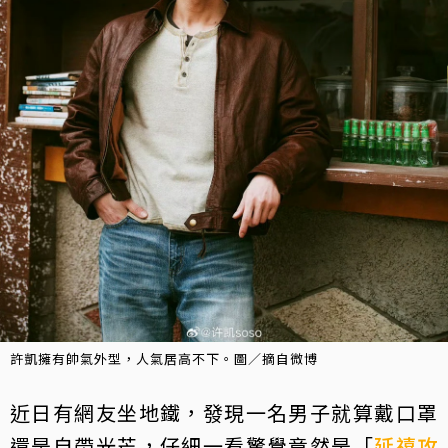
許凱擁有帥氣外型，人氣居高不下。圖／摘自微博
近日有網友坐地鐵，發現一名男子就算戴口罩
還是自帶光芒，仔細一看驚覺竟然是「
延禧攻