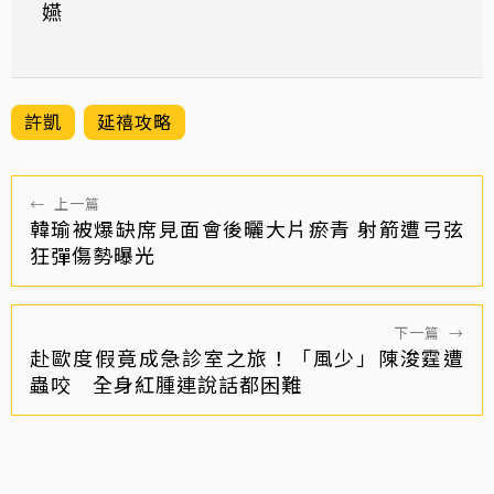
嬿
許凱
延禧攻略
←
上一篇
韓瑜被爆缺席見面會後曬大片瘀青 射箭遭弓弦
狂彈傷勢曝光
下一篇
→
赴歐度假竟成急診室之旅！「風少」陳浚霆遭
蟲咬 全身紅腫連說話都困難