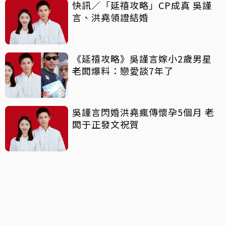
快訊／「延禧攻略」CP成真 吳謹
言、洪堯領證結婚
《延禧攻略》吳謹言嫁小2歲男星
老闆爆料：戀愛談7年了
吳謹言閃婚洪堯瘋傳懷孕5個月 老
闆于正發文祝賀