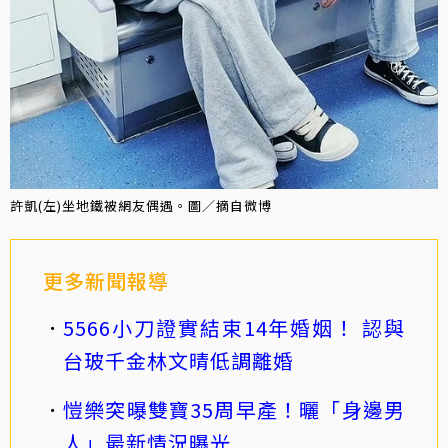
許凱(左)坐地鐵被網友偶遇。圖／摘自微博
更多新聞報導
5566小刀證實結束14年婚姻！ 認與
台玻千金林文晴低調離婚
愷樂突曝雙寶35周早產！曬「身邊男
人」最新情況曝光