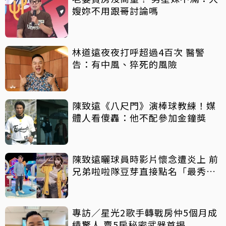
嫂妳不用跟哥討論嗎
林道遠夜夜打呼超過4百次 醫警
告：有中風、猝死的風險
陳致遠《八尺門》演棒球教練！媒
體人看傻轟：他不配參加金鐘獎
陳致遠曬球員時影片懷念遭炎上 前
兄弟啦啦隊豆芽直接點名「最秀下
限」
專訪／星光2歌手轉戰房仲5個月成
績驚人 賣5房秘密武器首揭