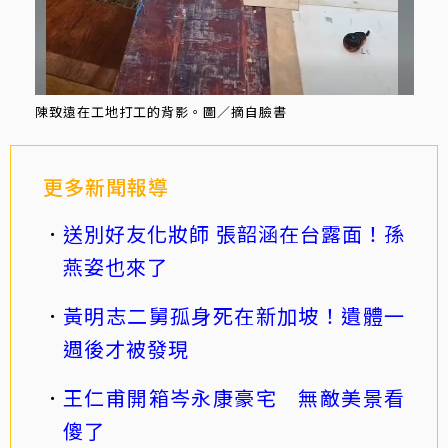
陳致遠在工地打工的背影。圖／摘自臉書
更多新聞報導
送別好友化妝師 張韶涵在台露面！孫
燕姿也來了
黃明志二舅孤身死在新加坡！遺體一
週後才被發現
王仁甫開箱岑永康豪宅 無敵美景看
傻了