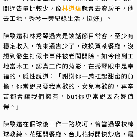
間通告量比較少，像
林道遠
就會去賣房子，他
去工地，秀琴一旁紀錄生活，挺好」。
陳致遠和林秀琴過去是談話節目常客，至少有
穩定收入，後來通告少了，改投資茶餐廳，沒
想到發生打假卡事件被老闆開除，如今他到工
地當木工，認真工作的背影，在秀琴眼中是幸
福的，感性說道：「謝謝你一肩扛起甜蜜的負
擔，你常說只要我喜歡的、女兒喜歡的，再辛
苦都會讓我們擁有，but你更常說因為妳值
得。」
陳致遠在假球後工作一路坎坷，曾當過學校棒
球教練、花蓮開餐廳、台北花搏開快炒店，最