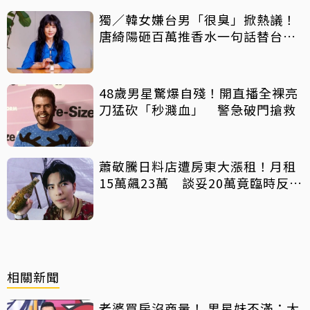
獨／韓女嫌台男「很臭」掀熱議！
唐綺陽砸百萬推香水一句話替台男
平反
48歲男星驚爆自殘！開直播全裸亮
刀猛砍「秒濺血」 警急破門搶救
蕭敬騰日料店遭房東大漲租！月租
15萬飆23萬 談妥20萬竟臨時反悔
不續租
相關新聞
老婆買房沒商量！ 男星妹不滿：大