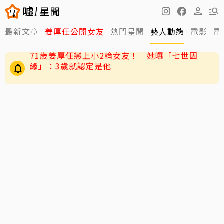
最新文章
姜厚任公開女友
熱門星聞
藝人動態
電影
電
黃明志二舅孤身死在新加坡！遺體一週後才被發
現 曝奉獻異鄉40年人生
71歲姜厚任戀上小2輪女友！ 她曝「七世因
緣」：3歲就認定是他