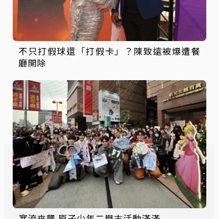
不只打假球還「打假卡」？陳致遠被爆遭餐
廳開除
寒流來襲 原子少年二周末活動滿滿