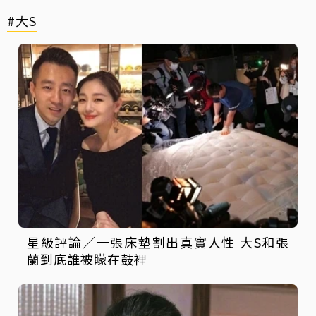
#大S
星級評論／一張床墊割出真實人性 大S和張
蘭到底誰被矇在鼓裡