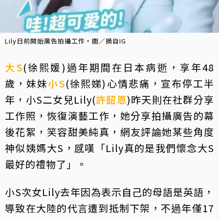
Lily日前開始廣告拍攝工作。圖／摘自IG
大S
(徐熙媛)過年期間在日本病逝，享年48
歲，妹妹
小S
(徐熙娣)心情悲痛，宣布停工半
年，小S二女兒Lily(
許韶恩
)昨天則在社群分享
工作照，恢復演藝工作，她分享拍攝廣告的幕
後花絮，笑容甜美純真，網友評論她某些角度
神似姨媽大S，感嘆「Lily真的是我們懷念大S
最好的禮物了」。
小S次女Lily去年因為表示自己的母語是英語，
導致在大陸的代言遭到抵制下架，不過年僅17