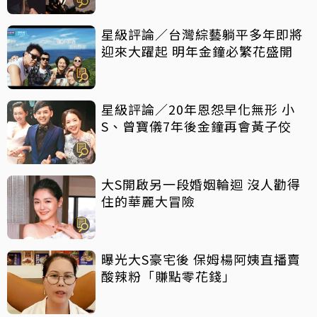
星級評論／台灣綜藝躺平多年即將
迎來大躍起 明年金鐘必繁花盛開
星級評論／20年恩怨早化無形 小
S、曾寶儀7年後金鐘再會黃子佼
大S開啟另一段婚姻輪迴 沒人勸得
住的華麗大冒險
曝光大S豪宅後 保姆楊阿姨直播賣
酸辣粉「賺點零花錢」