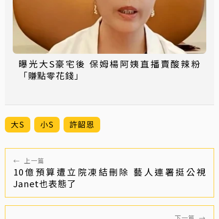
曝光大S豪宅後 保姆楊阿姨直播賣酸辣粉
「賺點零花錢」
大S
小S
許韶恩
←
上一篇
10億預算遭立院凍結刪除 藝人連署挺公視
Janet也表態了
下一篇
→