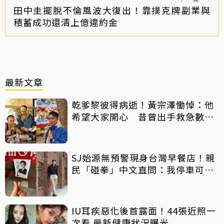
田中圭擺脫不倫風波大復出！靠撲克牌副業與
積蓄成功還清上億違約金
最新文章
乾爹黎彼得病逝！黃宗澤慟悼：他
希望大家開心 昔曾出手救急數十
萬手術費
SJ始源無預警現身台灣早餐店！親
民「碰拳」中文直問：我停車可以
嗎？
IU耳疾惡化後首露面！44張近照一
次看 最新健康狀況曝光