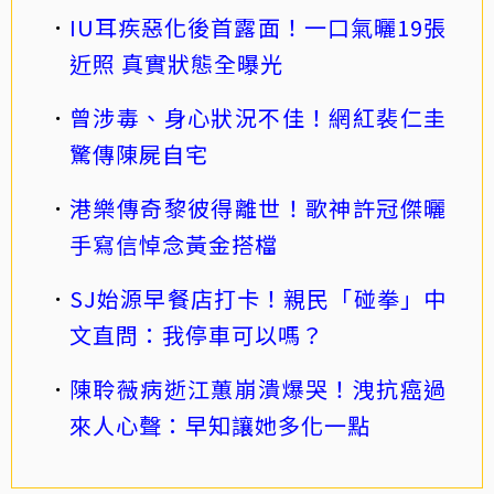
IU耳疾惡化後首露面！一口氣曬19張
近照 真實狀態全曝光
曾涉毒、身心狀況不佳！網紅裴仁圭
驚傳陳屍自宅
港樂傳奇黎彼得離世！歌神許冠傑曬
手寫信悼念黃金搭檔
SJ始源早餐店打卡！親民「碰拳」中
文直問：我停車可以嗎？
陳聆薇病逝江蕙崩潰爆哭！洩抗癌過
來人心聲：早知讓她多化一點