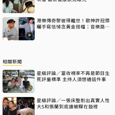
港樂傳奇黎彼得離世！歌神許冠傑
曬手寫信悼念黃金搭檔：音樂路上
感恩有您
相關新聞
星級評論／當收視率不再是節目生
死評量標準 主持人須想通這件事
星級評論／一張床墊割出真實人性
大S和張蘭到底誰被矇在鼓裡