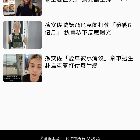
人非常反感
孫安佐喊話飛烏克蘭打仗「參戰6
個月」 狄鶯私下反應曝光
孫安佐「愛車被水淹沒」棄車逃生
赴烏克蘭打仗爆生變
聯合線上公司 著作權所有 ©2025