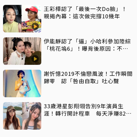
王彩樺認了「最後一次Do臉」！
親揭內幕：這次做完撐10幾年
伊能靜認了「逼」小哈利參加陸綜
「桃花塢6」！曝背後原因：不希
望孩子過得太容易
謝忻憶2019不倫戀風波！工作瞬間
歸零 認「咎由自取」吐心聲
33歲港星彭翔翎告別9年演員生
涯！轉行開計程車 每天淨賺8200
元「收入反而更穩定」