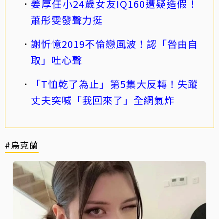
姜厚任小24歲女友IQ160遭疑造假！
蕭彤雯發聲力挺
謝忻憶2019不倫戀風波！認「咎由自
取」吐心聲
「T恤乾了為止」第5集大反轉！失蹤
丈夫突喊「我回來了」全網氣炸
#烏克蘭