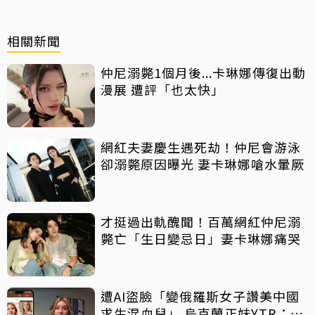
相關新聞
仲尼溺斃1個月後...卡琳娜傳復出動
漫展 遭評「也太快」
網紅夫妻慶生遇死劫！仲尼會游泳
卻溺斃原因曝光 妻卡琳娜嗆水暈厥
才挺過出軌醜聞！百萬網紅仲尼溺
斃亡「生日變忌日」妻卡琳娜痛哭
遭AI盜臉「變俄羅斯女子讚美中國
求生混血兒」 烏克蘭正妹YTR：讓