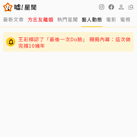
最新文章
方志友離婚
熱門星聞
藝人動態
電影
電視
王彩樺認了「最後一次Do臉」 親揭內幕：這次做
完撐10幾年
伊能靜認了「逼」小哈利參加陸綜！背後原因超
暖心