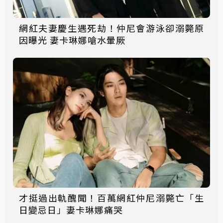
網紅夫妻慶生遇死劫！仲尼會游泳卻溺斃原
因曝光 妻卡琳娜嗆水暈厥
才挺過出軌醜聞！百萬網紅仲尼溺斃亡「生
日變忌日」妻卡琳娜痛哭