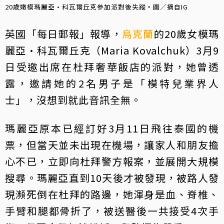
20歲嫩模瑪麗亞·科瓦爾丘克參加派對後失蹤。圖／摘自IG
英國「每日郵報」報導，
烏克蘭
的20歲女模瑪
麗亞·科瓦爾丘克（Maria Kovalchuk）3月9
日受邀出席在杜拜奢華飯店的派對，她曾透
露，邀請她的2名男子是「模特兒業界人
士」，沒想到就此音訊全無。
瑪麗亞原本已經訂好3月11日飛往泰國的機
票，但當天並未出現在機場，讓家人和朋友擔
心不已，立即向杜拜警方報案，並展開大規模
搜尋。瑪麗亞直到10天後才被發現，被路人發
現瀕死倒在杜拜的路邊，她渾身是血、脊椎、
手臂和腿都骨折了，被送醫後一共接受4次手