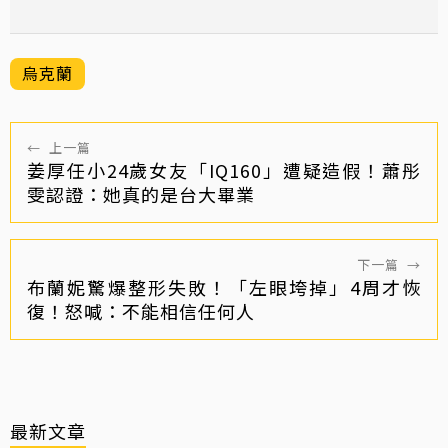
烏克蘭
←
上一篇
姜厚任小24歲女友「IQ160」遭疑造假！蕭彤
雯認證：她真的是台大畢業
下一篇
→
布蘭妮驚爆整形失敗！「左眼垮掉」4周才恢
復！怒喊：不能相信任何人
最新文章