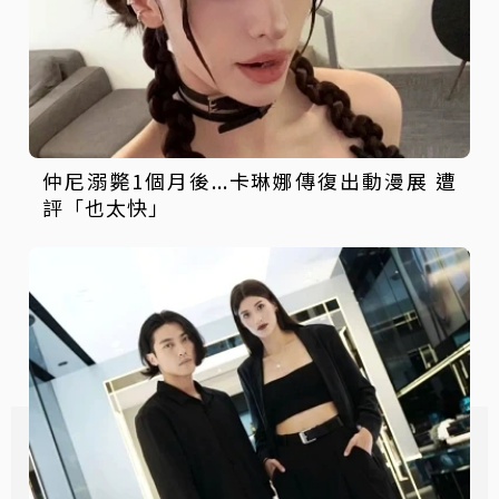
仲尼溺斃1個月後...卡琳娜傳復出動漫展 遭
評「也太快」