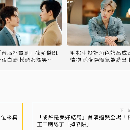
「台版朴寶劍」孫麥傑BL
毛祁生設計角色飾品成
白頭 摸頭殺燦笑網暈
情物 孫麥傑爆氣為愛出
了
下一
單位來真
「或許是美好結局」首演逼哭全場！
正二刷認了「掉陷阱」