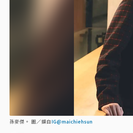
孫麥傑。 圖／擷自
IG@maichiehsun