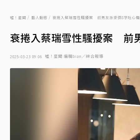
噓！星聞
藝人動態
衰捲入蔡瑞雪性騷擾案 前男友孫麥傑8字吐心聲
衰捲入蔡瑞雪性騷擾案 前
噓！星聞 編輯bian／綜合報導
2025-03-23 09:06