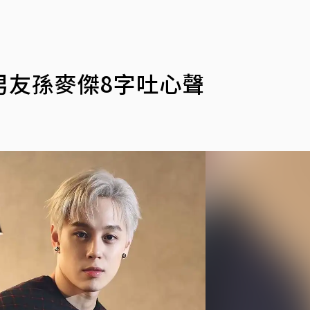
男友孫麥傑8字吐心聲