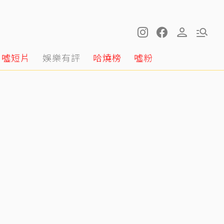
噓短片
娛樂有評
哈燒榜
噓粉