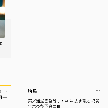
定
手
哈燒
篇
→
柯一
獨／潘越雲全說了！40年感情曝光 揭開
李宗盛私下真面目