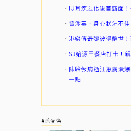
IU耳疾惡化後首露面！
曾涉毒、身心狀況不佳
港樂傳奇黎彼得離世！
SJ始源早餐店打卡！
陳聆薇病逝江蕙崩潰爆
一點
#孫麥傑