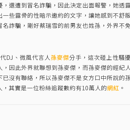
擾，還遭到冒名詐騙，因此決定出面報警，她透
出一些露骨的性暗示邀約的文字，讓她感到不舒
冒名詐騙，剛好蔡瑞雪的前男友也姓孫，外界不
二代DJ、微風代言人
孫麥傑
分手，這次碰上性騷
人，因此外界就聯想到孫麥傑，而孫麥傑的經紀
下已沒有聯絡，所以孫麥傑不是女方口中所說的
人，其實是一位粉絲追蹤數約有10萬人的
網紅
。