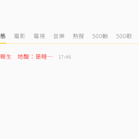
動態
電影
電視
音樂
熱搜
500齣
500歌
李翊君不忍了！農場文爆扯婚變、女兒非親生 她酸：是睡我床底下？
17:46