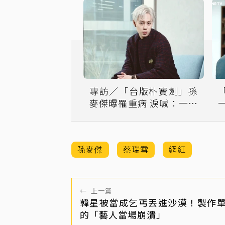
專訪／「台版朴寶劍」孫
麥傑曝罹重病 淚喊：一輩
一夜
子要追蹤
孫麥傑
蔡瑞雪
網紅
←
上一篇
韓星被當成乞丐丟進沙漠！製作
的「藝人當場崩潰」