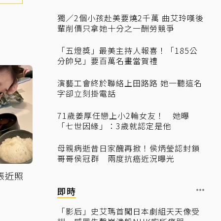
獨／2個小孩赴美要燒2千萬 曲艾玲嘆後
輩削價只拿她十分之一酬勞競爭
「五燈獎」最美主持人報喜！「185公
分帥兒」要百萬名畫當賀禮
演藝工會終於聯絡上田路路 她一聽這名
字卻立刻掛電話
71歲姜厚任戀上小2輪女友！ 她曝
「七世因緣」：3歲就認定是他
母親病逝昔日家醜再掀！侯炳瑩認封鎖
哥哥侯冠群 兩度抗癌近況曝光
張近照
即時
「影后」史艾瑪首闖日本劇組天天像受