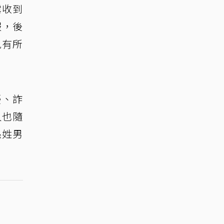
露收到
服，後
免有所
擾、詐
人也隨
孫姓男