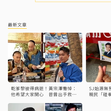
最新文章
乾爹黎彼得病逝！黃宗澤慟悼：
SJ始源
他希望大家開心 昔曾出手救急
親民「碰
數十萬手術費
可以嗎？