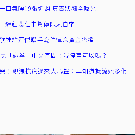
一口氣曬19張近照 真實狀態全曝光
！網紅裴仁圭驚傳陳屍自宅
歌神許冠傑曬手寫信悼念黃金搭檔
親民「碰拳」中文直問：我停車可以嗎？
哭！親洩抗癌過來人心聲：早知道就讓她多化