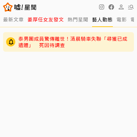
最新文章
姜厚任女友發文
熱門星聞
藝人動態
電影
電
泰男團成員驚傳離世！清晨騎車失聯「尋獲已成
遺體」 死因待調查