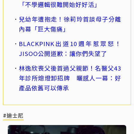
「不學邏輯很難開始好好活」
兒幼年遭抱走！徐莉玲首談母子分離
內幕「巨大傷痛」
BLACKPINK出道10週年惹眾怒！
JISOO公開道歉：讓你們失望了
林逸欣喪父後首過父親節！名醫父43
年診所熄燈卸招牌 曬感人一幕：好
產品依舊可以傳承
#迪士尼