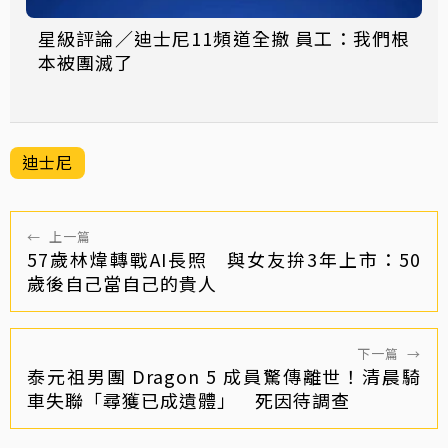
星級評論／迪士尼11頻道全撤 員工：我們根
本被團滅了
迪士尼
←
上一篇
57歲林煒轉戰AI長照 與女友拚3年上市：50
歲後自己當自己的貴人
下一篇
→
泰元祖男團 Dragon 5 成員驚傳離世！清晨騎
車失聯「尋獲已成遺體」 死因待調查