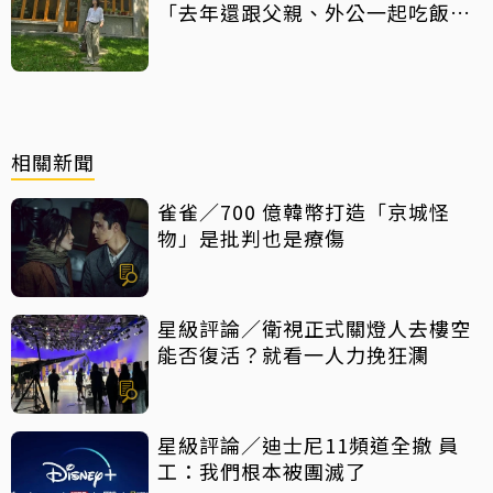
「去年還跟父親、外公一起吃飯聊
天」
相關新聞
雀雀／700 億韓幣打造「京城怪
物」是批判也是療傷
星級評論／衛視正式關燈人去樓空
能否復活？就看一人力挽狂瀾
星級評論／迪士尼11頻道全撤 員
工：我們根本被團滅了