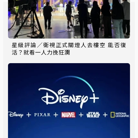
星級評論／衛視正式關燈人去樓空 能否復
活？就看一人力挽狂瀾