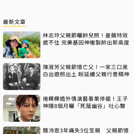
最新文章
林志玲父親節曬帥兒照！墨鏡特效
遮不住 完美基因神複製帥出新高度
陳淑芳父親節憶亡父！一家三口黑
白出遊照出土 盼延續父親行善精神
捲粿粿婚外情演藝事業停擺！王子
神隱8個月曬「死蔭幽谷」吐心聲
簡沛恩3年痛失5位至親 父親節憶