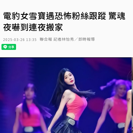
電豹女雪寶遇恐怖粉絲跟蹤 驚魂
夜嚇到連夜搬家
聯合報 記者林怡秀／即時報導
2025-03-26 13:35