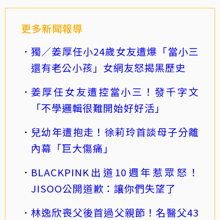
更多新聞報導
獨／姜厚任小24歲女友遭爆「當小三
還有老公小孩」女網友怒揭黑歷史
姜厚任女友遭控當小三！發千字文
「不學邏輯很難開始好好活」
兒幼年遭抱走！徐莉玲首談母子分離
內幕「巨大傷痛」
BLACKPINK出道10週年惹眾怒！
JISOO公開道歉：讓你們失望了
林逸欣喪父後首過父親節！名醫父43