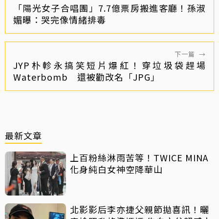
「陽光女子合唱團」7.7億票房搬進客廳！孫淑
媚曝：哭完像情緒排毒
下一篇
→
JYP朴軫永搞笑短片爆紅！穿垃圾袋趕場
Waterbomb 還被勸改名「JPG」
最新文章
上百粉絲淋雨苦等！TWICE MINA
化身純白女神空降華山
北影影后李亦捷父親節拋喜訊！曬