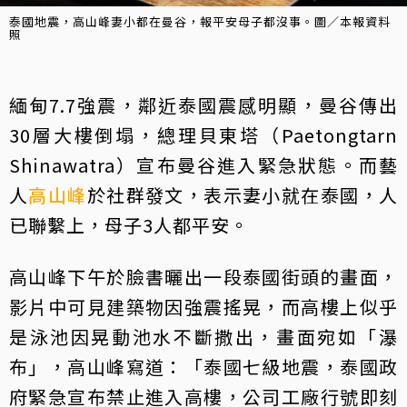
泰國地震，高山峰妻小都在曼谷，報平安母子都沒事。圖／本報資料
照
緬甸7.7強震，鄰近泰國震感明顯，曼谷傳出
30層大樓倒塌，總理貝東塔（Paetongtarn
Shinawatra）宣布曼谷進入緊急狀態。而藝
人
高山峰
於社群發文，表示妻小就在泰國，人
已聯繫上，母子3人都平安。
高山峰下午於臉書曬出一段泰國街頭的畫面，
影片中可見建築物因強震搖晃，而高樓上似乎
是泳池因晃動池水不斷撒出，畫面宛如「瀑
布」，高山峰寫道：「泰國七級地震，泰國政
府緊急宣布禁止進入高樓，公司工廠行號即刻