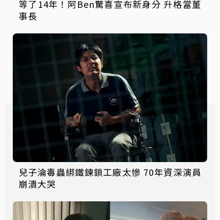
等了14年！阿Ben驚喜宣布新身分 升格當董
事長
兒子淪毒蟲綁鐵鍊鎖工廠太慘 70年資深演員
崩潰大哭