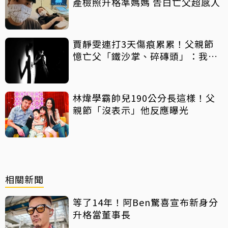
產檢照升格準媽媽 告白亡父超感人
賈靜雯連打3天傷痕累累！父親節
憶亡父「鐵沙掌、碎磚頭」：我身
上有你的帥氣
林煒學霸帥兒190公分長這樣！父
親節「沒表示」他反應曝光
相關新聞
等了14年！阿Ben驚喜宣布新身分
升格當董事長