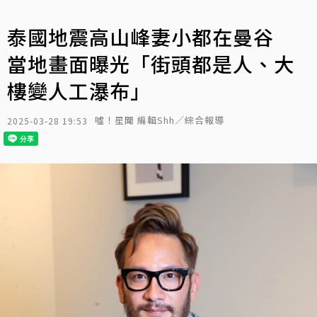
泰國地震高山峰妻小都在曼谷
當地畫面曝光「街頭都是人、大
樓變人工瀑布」
噓！星聞 編輯Shh／綜合報導
2025-03-28 19:53