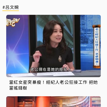
#呂文婉
當紅女星突暴瘦！經紀人老公狂接工作 把她
當搖錢樹