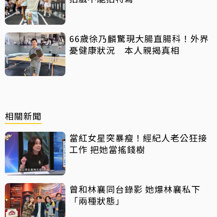
66歲徐乃麟驚現大腸直腸科！外界
憂健康狀況 本人親揭真相
相關新聞
當紅女星突暴瘦！經紀人老公狂接
工作 把她當搖錢樹
曾和林襄同台錄影 她爆林襄私下
「兩種狀態」