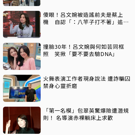
傻眼！呂文婉被造謠前夫是蔡上
機 自認「：八竿子打不著」追查
源頭
撞臉30年！呂文婉與何如芸同框
照 笑揪「要不要去驗DNA」
火舞表演工作者現身說法 遭詐騙囚
禁身心靈折磨
「第一名模」包翠英驚爆險遭潛規
則！ 名導演赤裸躺床上求歡