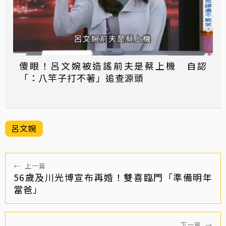
傻眼！呂文婉被造謠前夫是蔡上機 自認
「：八竿子打不著」追查源頭
呂文婉
←
上一篇
56歲及川光博宣布再婚！雙喜臨門「準備明年
當爸」
下一篇
→