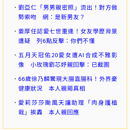
劉亞仁「男男親密照」流出！對方做
勢索吻 網：是新男友？
姜厚任認愛七世重逢！女友學歷背景
遭疑 列6點反擊：你們不懂
五月天冠佑20愛女遭AI合成不雅影
像 小玫瑰劉芯妤親回擊：已截圖
66歲徐乃麟驚現大腸直腸科！外界憂
健康狀況 本人親揭真相
愛莉莎莎颱風天讓助理「肉身護植
栽」挨轟 本人親回應