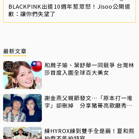
BLACKPINK出道10週年惹眾怒！Jisoo公開道
歉：讓你們失望了
最新文章
和周子瑜、葉舒華一同競爭 台灣林
莎首度入圍全球百大美女
謝金燕父親節發文…「原本打一堆
字」卻刪掉 分享豬哥亮歌廳秀歌
曲懷念
練HYROX練到雙手全是繭！夏和熙
拍戲不能拍特寫