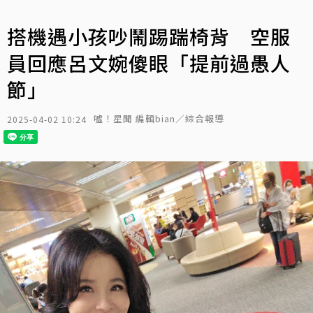
搭機遇小孩吵鬧踢踹椅背 空服
員回應呂文婉傻眼「提前過愚人
節」
噓！星聞 編輯bian／綜合報導
2025-04-02 10:24