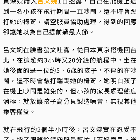
資深媒體人
呂文婉
1日透露，自己在飛機上遇
到一名小孩在飛行期間一直吵鬧，還不時會踢
打她的椅背，請空服員協助處理，得到的回應
卻讓她以為自己提前過愚人節。
呂文婉在臉書發文吐露，從日本東京搭機回台
北，在這趟約3小時又20分鐘的航程中，坐在
她後面的是一位約5、6歲的孩子，不停的在吵
鬧，還不時會敲打踹踢她的椅背，她明白孩子
在機上吵鬧是難免的，但小孩的家長處理態度
消極，就放讓孩子高分貝製造噪音，無視其他
乘客權益。
就在飛行約2個半小時後，呂文婉實在忍受不
了，按了服務鈴請空服員幫忙「不好意思，後