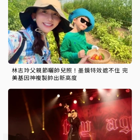
林志玲父親節曬帥兒照！墨鏡特效遮不住 完
美基因神複製帥出新高度