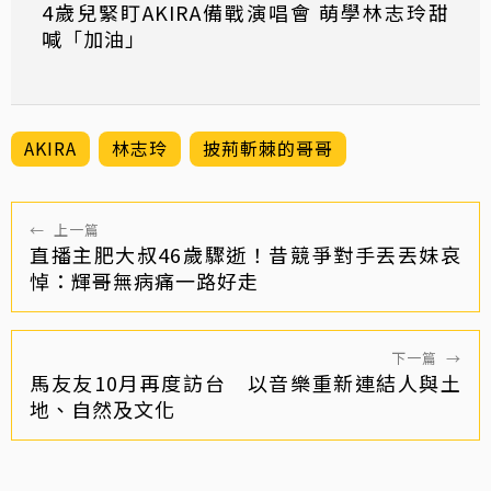
4歲兒緊盯AKIRA備戰演唱會 萌學林志玲甜
喊「加油」
AKIRA
林志玲
披荊斬棘的哥哥
←
上一篇
直播主肥大叔46歲驟逝！昔競爭對手丟丟妹哀
悼：輝哥無病痛一路好走
下一篇
→
馬友友10月再度訪台 以音樂重新連結人與土
地、自然及文化