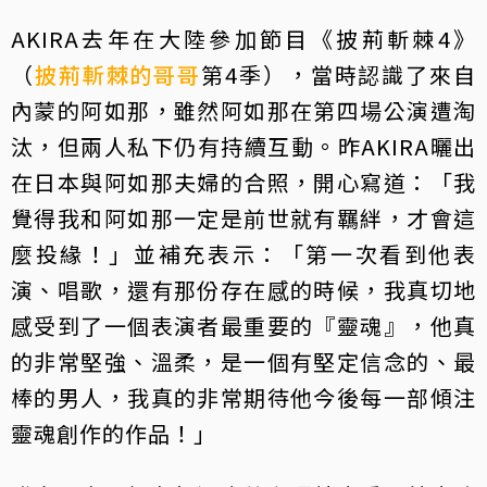
AKIRA去年在大陸參加節目《披荊斬棘4》
（
披荊斬棘的哥哥
第4季），當時認識了來自
內蒙的阿如那，雖然阿如那在第四場公演遭淘
汰，但兩人私下仍有持續互動。昨AKIRA曬出
在日本與阿如那夫婦的合照，開心寫道：「我
覺得我和阿如那一定是前世就有羈絆，才會這
麼投緣！」並補充表示：「第一次看到他表
演、唱歌，還有那份存在感的時候，我真切地
感受到了一個表演者最重要的『靈魂』，他真
的非常堅強、溫柔，是一個有堅定信念的、最
棒的男人，我真的非常期待他今後每一部傾注
靈魂創作的作品！」