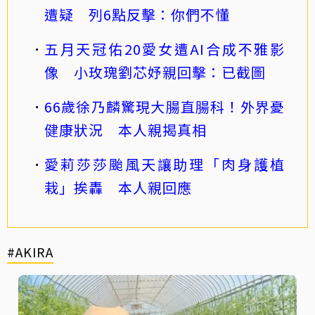
遭疑 列6點反擊：你們不懂
五月天冠佑20愛女遭AI合成不雅影
像 小玫瑰劉芯妤親回擊：已截圖
66歲徐乃麟驚現大腸直腸科！外界憂
健康狀況 本人親揭真相
愛莉莎莎颱風天讓助理「肉身護植
栽」挨轟 本人親回應
#AKIRA