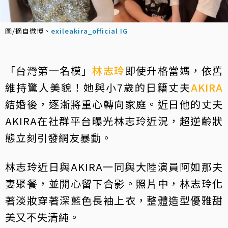
圖/摘自微博、
exileakira_official IG
「台灣第一名模」
林志玲
即使升格當媽，依舊
維持驚人美貌！她與小7歲的日籍丈夫
AKIRA
結婚後，逐漸將重心轉向家庭。近日他的丈夫
AKIRA在社群平台曝光林志玲近況，超逆齡狀
態立刻引發網友暴動。
林志玲近日與AKIRA一同與大陸演員阿如那夫
妻聚餐，並開心留下合影。照片中，林志玲化
著淡妝穿著深藍色長袖上衣，整體造型優雅甜
美又不失清純。