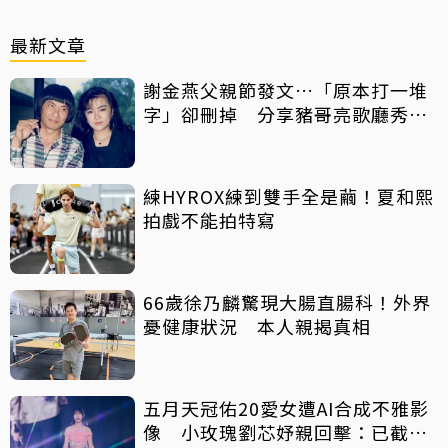
最新文章
謝金燕父親節發文…「原本打一堆
字」卻刪掉 分享豬哥亮歌廳秀歌
曲懷念
練HYROX練到雙手全是繭！夏和熙
拍戲不能拍特寫
66歲徐乃麟驚現大腸直腸科！外界
憂健康狀況 本人親揭真相
五月天冠佑20愛女遭AI合成不雅影
像 小玫瑰劉芯妤親回擊：已截圖