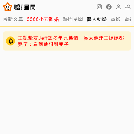
最新文章
5566小刀離婚
熱門星聞
藝人動態
電影
電
王凱摯友Jeff談多年兄弟情 長太像連王媽媽都
哭了：看到他想到兒子
陳妍希9歲兒「小星星」長大了！正臉曝光 網
與台玻千金結婚12年被爆離婚 小刀認了！證實：
驚：陳曉縮小版
已分開一陣子