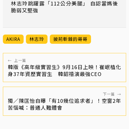
林志玲跳躍露「112公分美腿」 自認當媽後
脆弱又堅強
AKIRA
林志玲
披荊斬棘的哥哥
←
上一篇
韓版《高年級實習生》9月16日上映！崔岷植化
身37年資歷實習生 韓韶禧演最強CEO
下一篇
→
獨／陳匡怡自曝「有10幾位追求者」！空窗2年
苦惱喊：普通人難體會