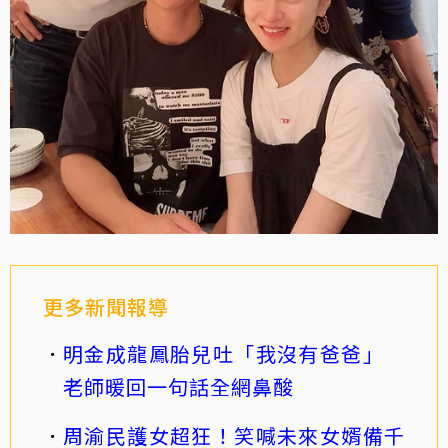
更多新聞報導
明金成龍鳳胎兒吐「我沒有爸爸」
老師暖回一句話全網鼻酸
周渝民護女超狂！笑喊未來女婿備千