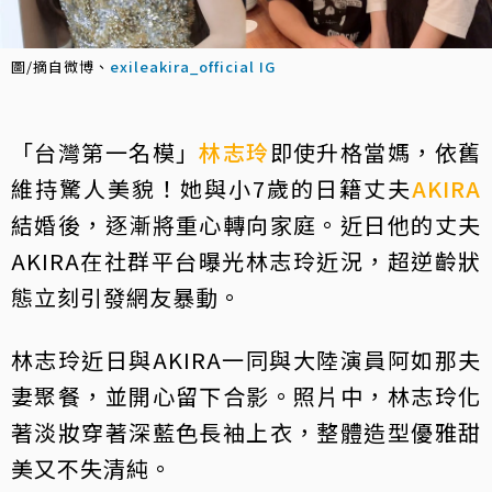
圖/摘自微博、
exileakira_official IG
「台灣第一名模」
林志玲
即使升格當媽，依舊
維持驚人美貌！她與小7歲的日籍丈夫
AKIRA
結婚後，逐漸將重心轉向家庭。近日他的丈夫
AKIRA在社群平台曝光林志玲近況，超逆齡狀
態立刻引發網友暴動。
林志玲近日與AKIRA一同與大陸演員阿如那夫
妻聚餐，並開心留下合影。照片中，林志玲化
著淡妝穿著深藍色長袖上衣，整體造型優雅甜
美又不失清純。