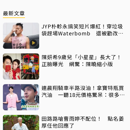
最新文章
JYP朴軫永搞笑短片爆紅！穿垃圾
袋趕場Waterbomb 還被勸改名
「JPG」
陳妍希9歲兒「小星星」長大了！
正臉曝光 網驚：陳曉縮小版
連晨翔騎車半路沒油！拿寶特瓶買
汽油 一聽18元價格驚呆：很多水
都比它還貴
田路路嗆曹雨婷不配位！ 點名姜
厚任他回應了