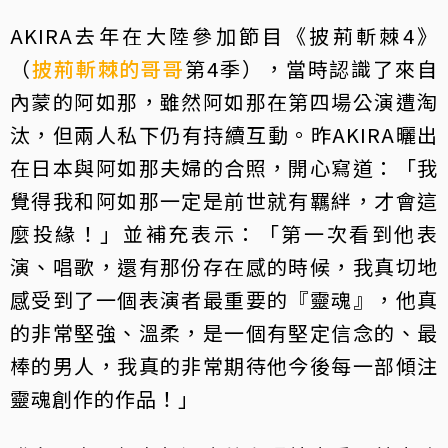
AKIRA去年在大陸參加節目《披荊斬棘4》
（
披荊斬棘的哥哥
第4季），當時認識了來自
內蒙的阿如那，雖然阿如那在第四場公演遭淘
汰，但兩人私下仍有持續互動。昨AKIRA曬出
在日本與阿如那夫婦的合照，開心寫道：「我
覺得我和阿如那一定是前世就有羈絆，才會這
麼投緣！」並補充表示：「第一次看到他表
演、唱歌，還有那份存在感的時候，我真切地
感受到了一個表演者最重要的『靈魂』，他真
的非常堅強、溫柔，是一個有堅定信念的、最
棒的男人，我真的非常期待他今後每一部傾注
靈魂創作的作品！」