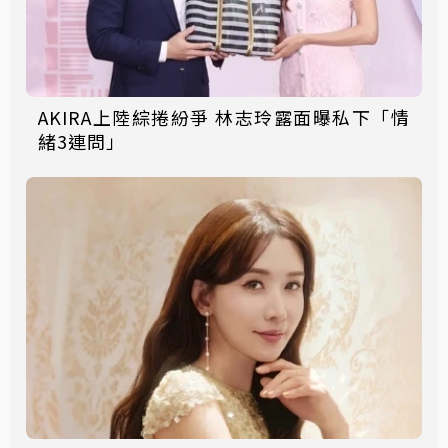
AKIRA上陸綜捲紛爭 林志玲露面曝私下「情
緒3連問」