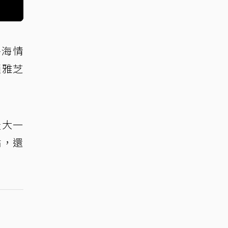
碧海情
趙雅芝
最大一
點，還