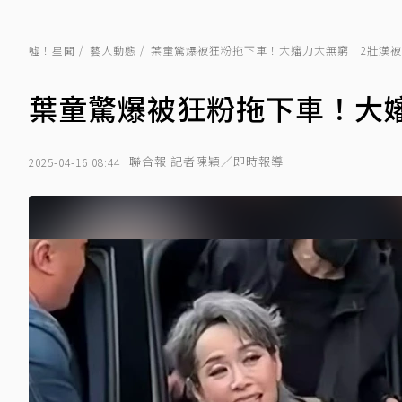
噓！星聞
藝人動態
葉童驚爆被狂粉拖下車！大嬸力大無窮 2壯漢
葉童驚爆被狂粉拖下車！大
聯合報 記者陳穎／即時報導
2025-04-16 08:44