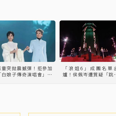
葉童突拋震撼彈！拒參加
「浪姐6」成團名單
「白娘子傳奇演唱會」告
爐！侯佩岑遭質疑「跳
別許仙
划水」 本尊親回應