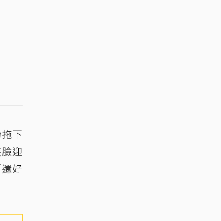
粉拖下
笑臉迎
「還好