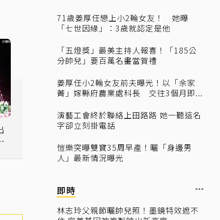
71歲姜厚任戀上小2輪女友！ 她曝
「七世因緣」：3歲就認定是他
「五燈獎」最美主持人報喜！「185公
分帥兒」要百萬名畫當賀禮
姜厚任小2輪女友前夫曝光！以「余家
菁」嫁縣府農業處科長 交往3個月即...
演藝工會終於聯絡上田路路 她一聽這名
字卻立刻掛電話
出
舞
愷樂突曝雙寶35周早產！曬「身邊男
人」最新情況曝光
即時
林志玲父親節曬帥兒照！墨鏡特效遮不