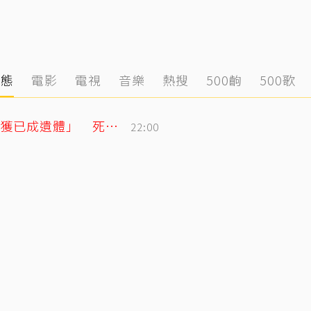
動態
電影
電視
音樂
熱搜
500齣
500歌
泰男團成員驚傳離世！清晨騎車失聯「尋獲已成遺體」 死因待調查
22:00