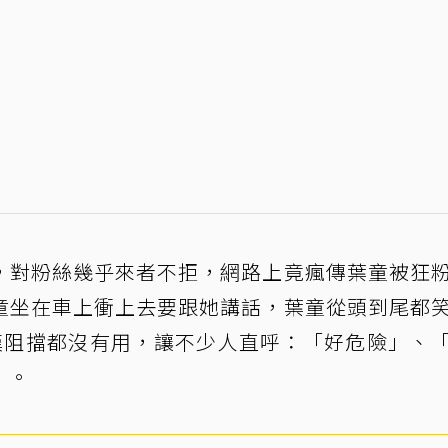
，對粉絲幾乎來者不拒，網路上竟瘋傳葉童被狂
童坐在車上衝上去要跟她講話，葉童從頭到尾都
漢阻擋都沒有用，讓不少人直呼：「好危險」、
」。