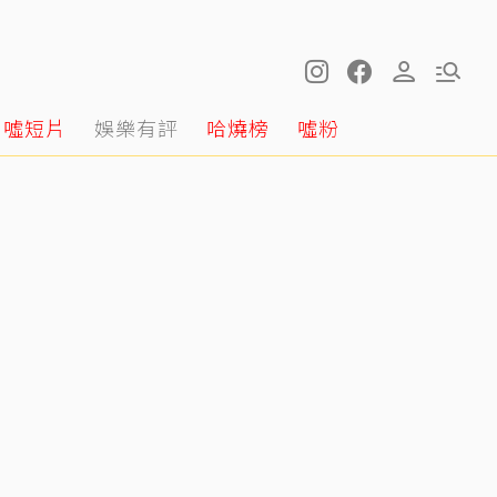
噓短片
娛樂有評
哈燒榜
噓粉