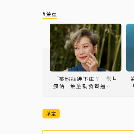
#葉童
「被粉絲跩下車？」影片
瘋傳...葉童親發聲還原當
下情況 網看她高EQ發言
讚：真的好善良
葉童