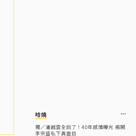
哈燒
獨／潘越雲全說了！40年感情曝光 揭開
李宗盛私下真面目