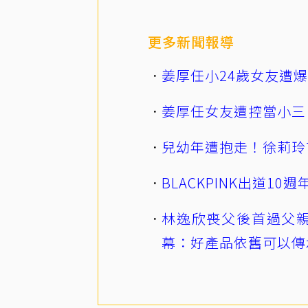
更多新聞報導
姜厚任小24歲女友遭
姜厚任女友遭控當小三
兒幼年遭抱走！徐莉玲
BLACKPINK出道1
林逸欣喪父後首過父親
幕：好產品依舊可以傳