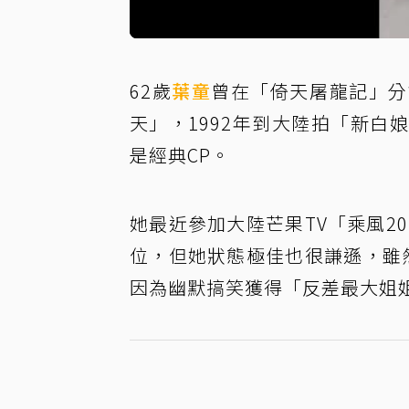
62歲
葉童
曾在「倚天屠龍記」分
天」，1992年到大陸拍「新
是經典CP。
她最近參加大陸芒果TV「乘風2
位，但她狀態極佳也很謙遜，雖
因為幽默搞笑獲得「反差最大姐