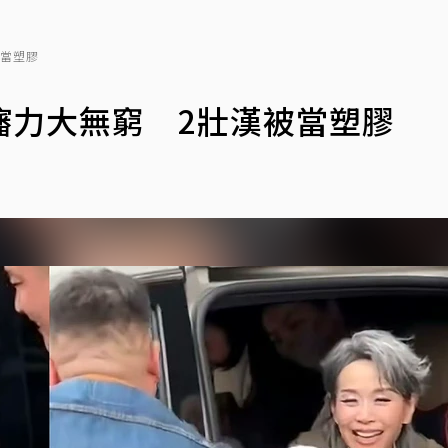
被當塑膠
嬸力大無窮 2壯漢被當塑膠