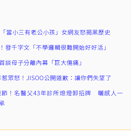
爆「當小三有老公小孩」女網友怒揭黑歷史
！發千字文「不學邏輯很難開始好好活」
首談母子分離內幕「巨大傷痛」
0週年惹眾怒！JISOO公開道歉：讓你們失望了
節！名醫父43年診所熄燈卸招牌 曬感人一
承