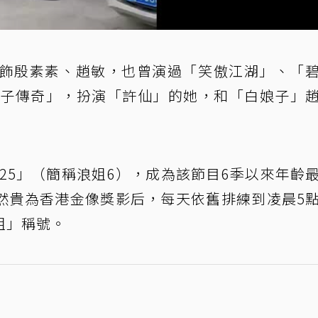
飾殷素素、趙敏，也曾演過「笑傲江湖」、「
白娘子傳奇」，扮演「許仙」的她，和「白娘子」
025」（簡稱浪姐6），成為該節目6季以來年齡
然貴為香港金像獎影后，每天依舊排練到凌晨5
姐」稱號。