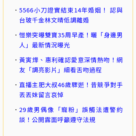
5566小刀證實結束14年婚姻！ 認與
台玻千金林文晴低調離婚
愷樂突曝雙寶35周早產！曬「身邊男
人」最新情況曝光
黃寅燁、惠利確認愛意深情熱吻！網
友「調亮影片」細看舌吻過程
直播主肥大叔46歲驟逝！昔競爭對手
丟丟妹留言哀悼
29歲男偶像「寵粉」誤觸法遭警約
談！公開露面呼籲遵守法規