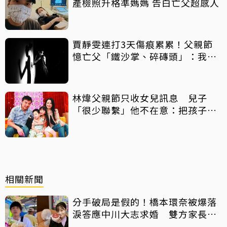
產檢照升格準媽媽 告白亡父超感人
賈靜雯連打3天傷痕累累！父親節
憶亡父「鐵沙掌、碎磚頭」：我身
上有你的帥氣
林煒父親節只收女兒訊息 兒子
「很少聯繫」他不在意：把孩子當
朋友
相關新聞
分手破局是假的！橋本環奈被爆落
淚答應中川大志求婚 雙方家長已
見面