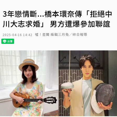
3年戀情斷...橋本環奈傳「拒絕中
川大志求婚」 男方遭爆參加聯誼
噓！星聞 編輯三月兔／綜合報導
2025-04-16 14:42