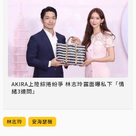
AKIRA上陸綜捲紛爭 林志玲露面曝私下「情
緒3連問」
林志玲
安海瑟薇