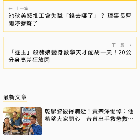
←
上一篇
池秋美怒批工會失職「錢去哪了」？ 理事長曹
雨婷發聲了
下一篇
→
「逐玉」殺豬娘變身數學天才配胡一天！20公
分身高差狂放閃
最新文章
乾爹黎彼得病逝！黃宗澤慟悼：他
希望大家開心 昔曾出手救急數十
萬手術費