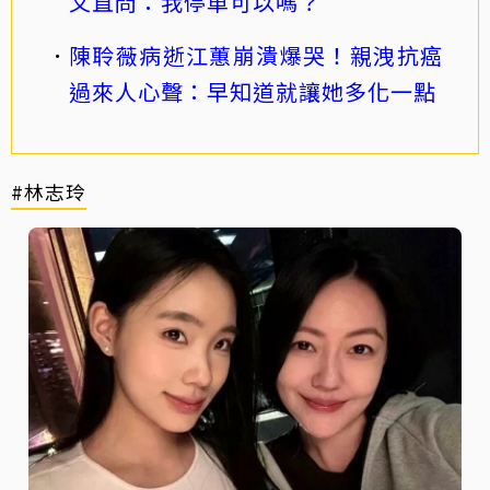
文直問：我停車可以嗎？
陳聆薇病逝江蕙崩潰爆哭！親洩抗癌
過來人心聲：早知道就讓她多化一點
#林志玲