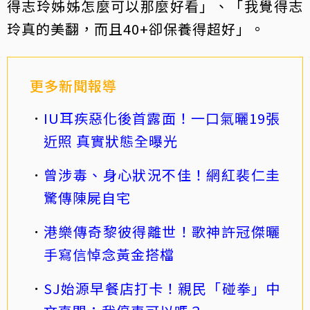
得志玲姊姊怎麼可以那麼好看」、「我覺得志
玲真的美翻，而且40+卻保養得超好」。
更多新聞報導
IU耳疾惡化後首露面！一口氣曬19張
近照 真實狀態全曝光
曾涉毒、身心狀況不佳！網紅裴仁圭
驚傳陳屍自宅
港樂傳奇黎彼得離世！歌神許冠傑曬
手寫信悼念黃金搭檔
SJ始源早餐店打卡！親民「碰拳」中