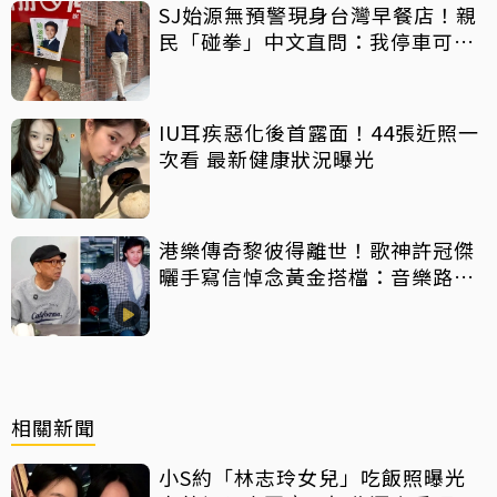
SJ始源無預警現身台灣早餐店！親
民「碰拳」中文直問：我停車可以
嗎？
IU耳疾惡化後首露面！44張近照一
次看 最新健康狀況曝光
港樂傳奇黎彼得離世！歌神許冠傑
曬手寫信悼念黃金搭檔：音樂路上
感恩有您
相關新聞
小S約「林志玲女兒」吃飯照曝光