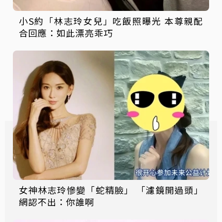
小S約「林志玲女兒」吃飯照曝光 本尊親配
合回應：如此漂亮乖巧
女神林志玲慘變「蛇精臉」 「濾鏡開過頭」
網認不出：你誰啊