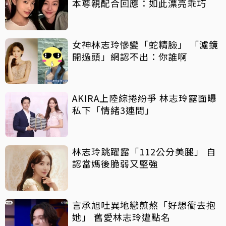
本尊親配合回應：如此漂亮乖巧
女神林志玲慘變「蛇精臉」 「濾鏡
開過頭」網認不出：你誰啊
AKIRA上陸綜捲紛爭 林志玲露面曝
私下「情緒3連問」
林志玲跳躍露「112公分美腿」 自
認當媽後脆弱又堅強
言承旭吐異地戀煎熬「好想衝去抱
她」 舊愛林志玲遭點名