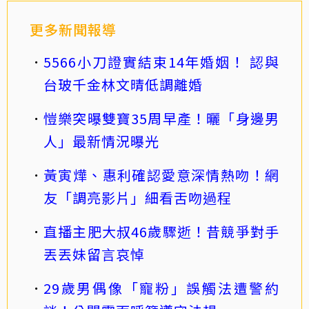
更多新聞報導
5566小刀證實結束14年婚姻！ 認與
台玻千金林文晴低調離婚
愷樂突曝雙寶35周早產！曬「身邊男
人」最新情況曝光
黃寅燁、惠利確認愛意深情熱吻！網
友「調亮影片」細看舌吻過程
直播主肥大叔46歲驟逝！昔競爭對手
丟丟妹留言哀悼
29歲男偶像「寵粉」誤觸法遭警約