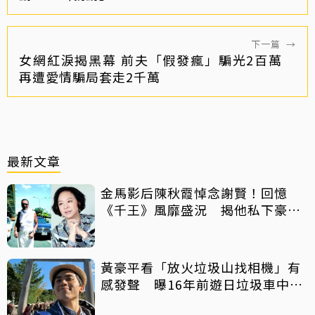
下一篇
→
女網紅淚揭黑幕 前夫「假發瘋」騙光2百萬
再遭愛情騙局套走2千萬
最新文章
金馬影后陳秋霞悼念謝賢！回憶
《千王》風靡盛況 揭他私下豪爽
給鉅額小費
黃豪平看「放火垃圾山找相機」有
感發聲 曝16年前遊日垃圾車中含
淚找御守