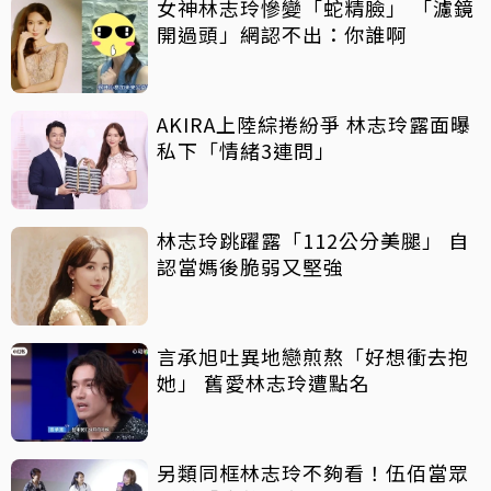
女神林志玲慘變「蛇精臉」 「濾鏡
開過頭」網認不出：你誰啊
AKIRA上陸綜捲紛爭 林志玲露面曝
私下「情緒3連問」
林志玲跳躍露「112公分美腿」 自
認當媽後脆弱又堅強
言承旭吐異地戀煎熬「好想衝去抱
她」 舊愛林志玲遭點名
另類同框林志玲不夠看！伍佰當眾