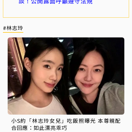
談！公開露面呼籲遵守法規
#林志玲
小S約「林志玲女兒」吃飯照曝光 本尊親配
合回應：如此漂亮乖巧