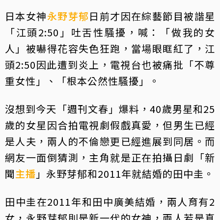
日本女神
永野芽郁
日前才因在綜藝節目被諧星
「江頭2:50」吐舌性騷擾，喊：「做我的女
人」被嚇得花容失色狂跑，當場眼眶紅了，江
頭2:50因此遭到炎上，電視台也被痛批「不尊
重女性」、「根本公然性騷擾」。
沒想到今天「週刊文春」爆料，40歲男星和25
歲的女星因合拍電視劇假戲真愛，但男生已經
是人夫，兩人的不倫戀更已經進展到同居。而
網友一面倒猜測，主角就是正在拍攝日劇「新
聞
主播
」永野芽郁和2011年就結婚的田中圭。
田中圭在2011年和田中廣美結婚，兩人育有2
女，永野芽郁則是新一代的女神，兩人若是真