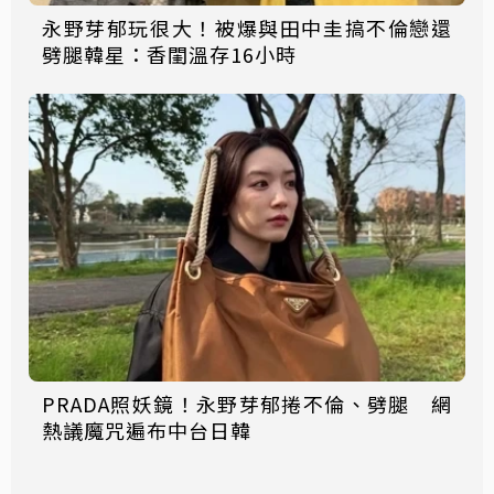
永野芽郁玩很大！被爆與田中圭搞不倫戀還
劈腿韓星：香閨溫存16小時
PRADA照妖鏡！永野芽郁捲不倫、劈腿 網
熱議魔咒遍布中台日韓