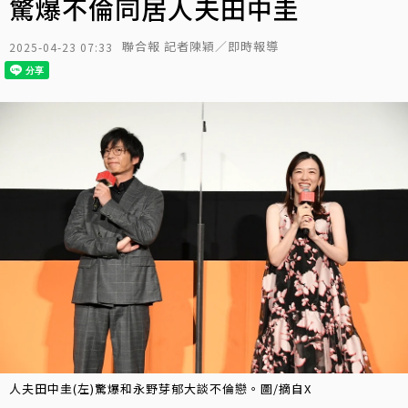
驚爆不倫同居人夫田中圭
聯合報 記者陳穎／即時報導
2025-04-23 07:33
人夫田中圭(左)驚爆和永野芽郁大談不倫戀。圖/摘自X