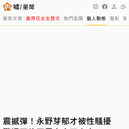
最新文章
姜厚任女友發文
熱門星聞
藝人動態
電影
電
震撼彈！永野芽郁才被性騷擾