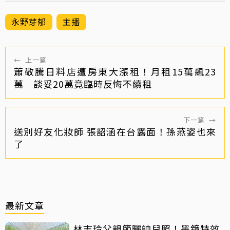
永野芽郁
主播
←
上一篇
蕭敬騰日料店遭房東大漲租！月租15萬飆23
萬 談妥20萬竟臨時反悔不續租
下一篇
→
送別好友化妝師 張韶涵在台露面！孫燕姿也來
了
最新文章
林志玲父親節曬帥兒照！墨鏡特效