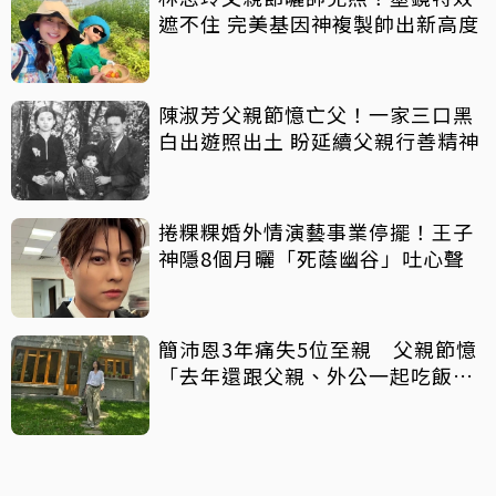
遮不住 完美基因神複製帥出新高度
陳淑芳父親節憶亡父！一家三口黑
白出遊照出土 盼延續父親行善精神
捲粿粿婚外情演藝事業停擺！王子
神隱8個月曬「死蔭幽谷」吐心聲
簡沛恩3年痛失5位至親 父親節憶
「去年還跟父親、外公一起吃飯聊
天」