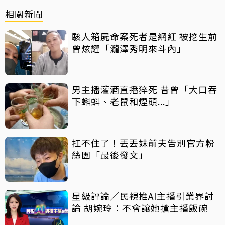
相關新聞
駭人箱屍命案死者是網紅 被挖生前
曾炫耀「瀧澤秀明來斗內」
男主播灌酒直播猝死 昔曾「大口吞
下蝌蚪、老鼠和煙頭...」
扛不住了！丟丟妹前夫告別官方粉
絲團「最後發文」
星級評論／民視推AI主播引業界討
論 胡婉玲：不會讓她搶主播飯碗