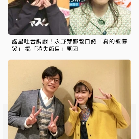
諧星吐舌調戲！永野芽郁鬆口認「真的被嚇
哭」 揭「消失節目」原因