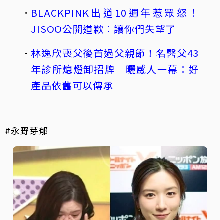
BLACKPINK出道10週年惹眾怒！
JISOO公開道歉：讓你們失望了
林逸欣喪父後首過父親節！名醫父43
年診所熄燈卸招牌 曬感人一幕：好
產品依舊可以傳承
#永野芽郁