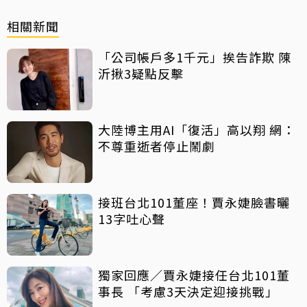
相關新聞
「公司帳戶多1千元」挨告詐欺 陳
沂揪3疑點反擊
大陸博主用AI「復活」高以翔 網：
不尊重逝者停止鬧劇
接班台北101董座！賈永婕臉書曬
13字吐心聲
獨家回應／賈永婕接任台北101董
事長 「考慮3天決定迎接挑戰」