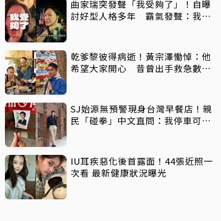
曲家瑞突發聲「我受夠了」！自曝
討好型人格多年 霸氣發聲：我也
會生氣
乾爹黎彼得病逝！黃宗澤慟悼：他
希望大家開心 昔曾出手救急數十
萬手術費
SJ始源無預警現身台灣早餐店！親
民「碰拳」中文直問：我停車可以
嗎？
IU耳疾惡化後首露面！44張近照一
次看 最新健康狀況曝光