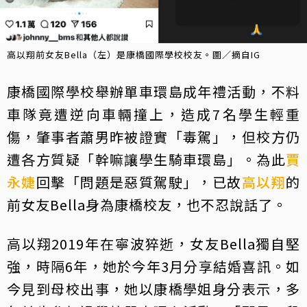
高以翔前女友Bella（左）是康橋國際學校校友。圖／摘自IG
康橋國際學校舉辦單車環島成年禮活動，不料
車隊竟遭逆向車輛撞上，造成7名學生輕重
傷，肇事者蕭男昨被證實「毒駕」，但校方仍
遭各方質疑「幹嘛讓學生騎車環島」。為此
賈
永婕
回擊「問題是惡質駕駛」，已故
高以翔
的
前女友Bella身為康橋校友，也不忍說話了。
高以翔2019年在寧波猝逝，女友Bella獨自堅
強，時隔6年，她於今年3月分享結婚喜訊。如
今見到母校出事，她以康橋學姐身分表示，多