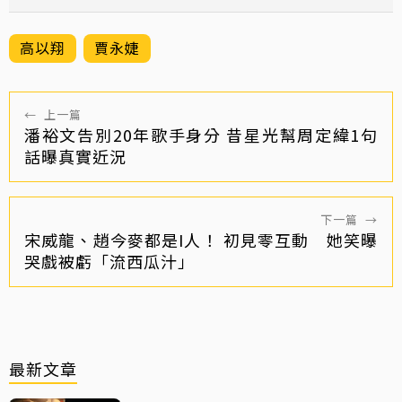
高以翔
賈永婕
←
上一篇
潘裕文告別20年歌手身分 昔星光幫周定緯1句
話曝真實近況
下一篇
→
宋威龍、趙今麥都是I人！ 初見零互動 她笑曝
哭戲被虧「流西瓜汁」
最新文章