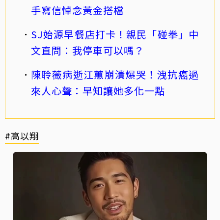
手寫信悼念黃金搭檔
SJ始源早餐店打卡！親民「碰拳」中
文直問：我停車可以嗎？
陳聆薇病逝江蕙崩潰爆哭！洩抗癌過
來人心聲：早知讓她多化一點
#高以翔