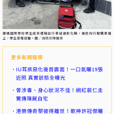
康橋國際學校學生成年禮騎自行車經過彰化縣，被逆向行駛轎車撞
上，學生受傷送醫。圖／消防分隊提供
更多新聞報導
IU耳疾惡化後首露面！一口氣曬19張
近照 真實狀態全曝光
曾涉毒、身心狀況不佳！網紅裴仁圭
驚傳陳屍自宅
港樂傳奇黎彼得離世！歌神許冠傑曬