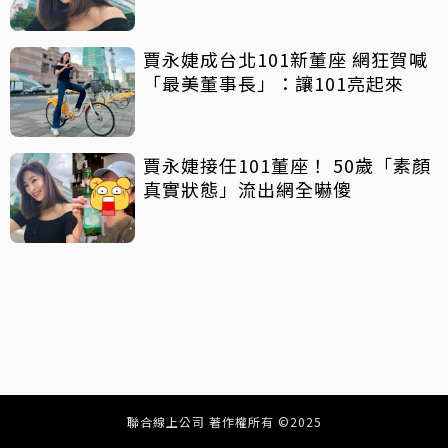
賈永婕成台北101新董座 網狂賀喊
「最美董事長」：讓101亮起來
賈永婕接任101董座！ 50歲「素顏
真實狀態」流出網全嚇傻
聯合線上公司 著作權所有 ©2025