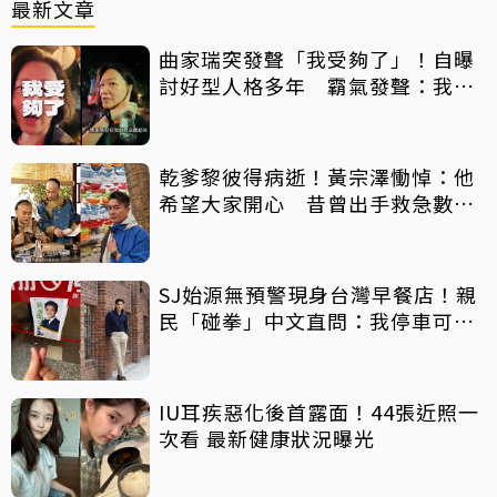
最新文章
曲家瑞突發聲「我受夠了」！自曝
討好型人格多年 霸氣發聲：我也
會生氣
乾爹黎彼得病逝！黃宗澤慟悼：他
希望大家開心 昔曾出手救急數十
萬手術費
SJ始源無預警現身台灣早餐店！親
民「碰拳」中文直問：我停車可以
嗎？
IU耳疾惡化後首露面！44張近照一
次看 最新健康狀況曝光