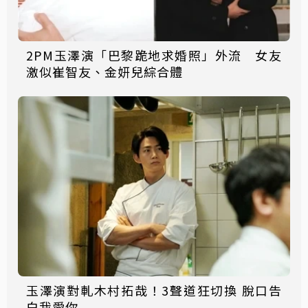
2PM玉澤演「巴黎跪地求婚照」外流 女友
激似崔智友、金妍兒綜合體
玉澤演對軋木村拓哉！3聲道狂切換 脫口告
白我愛你