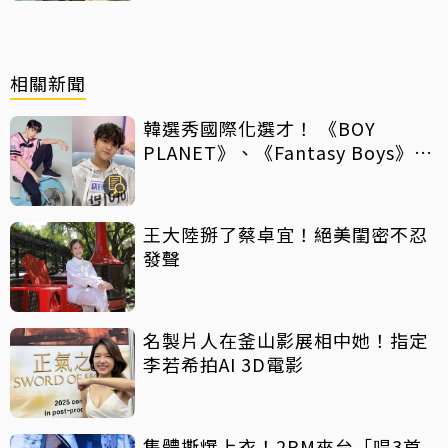
相關新聞
韓選秀國際化選才！ 《BOY
PLANET》、《Fantasy Boys》紛
向海外招手
王大陸掰了蔡卓宜！絕美閨密不忍
發聲
名製片人在釜山影展相中她！指定
李若希拍AI 3D電影
集體撕爆上衣！2PM來台「唱3首