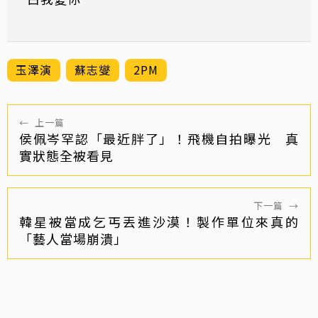
玉澤演
蘇志燮
2PM
←
上一篇
侯佩岑罕認「最近胖了」！飛機自拍曝光 真
實狀態全被看見
下一篇
→
韓星被當成乞丐丟進沙漠！製作單位來真的
「藝人當場崩潰」