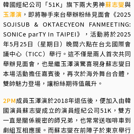
韓國經紀公司「51K」旗下兩大男神
蘇志燮
與
玉澤演
，即將聯手來台舉辦粉絲見面會《2025
SOJISUB & OKTAECYEON FANMEETING:
SONICe parTY In TAIPEI》，活動將於2025
年5月25日（星期日）晚間六點在台北國際會
議中心（TICC）舉行。這不僅是兩人首次共同
舉辦見面會，也是繼玉澤演驚喜現身蘇志燮日
本場活動擔任嘉賓後，再次於海外舞台合體，
雙帥魅力登場，讓粉絲期待值飆升。
2PM
成員玉澤演於2018年退伍後，便加入由韓
國演員蘇志燮成立的演員經紀公司51K，雙方
一直是關係親密的師兄弟，也常常送咖啡車到
劇組互相應援。而蘇志燮在前陣子於東京舉行