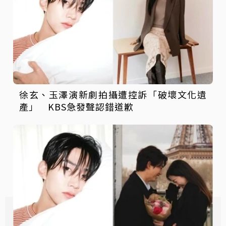
徐玄、玉澤演新劇拍攝遭控訴「破壞文化遺
產」 KBS急發聲認錯道歉