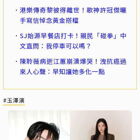
港樂傳奇黎彼得離世！歌神許冠傑曬
手寫信悼念黃金搭檔
SJ始源早餐店打卡！親民「碰拳」中
文直問：我停車可以嗎？
陳聆薇病逝江蕙崩潰爆哭！洩抗癌過
來人心聲：早知讓她多化一點
#玉澤演