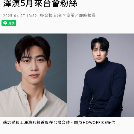
澤演5月來台會粉絲
聯合報 記者李姿瑩／即時報導
2025-04-27 13:32
蘇志燮和玉澤演即將首度在台灣合體。圖/SHOWOFFICE提供