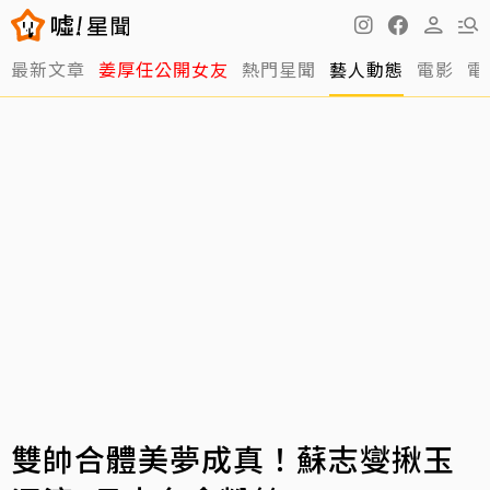
最新文章
姜厚任公開女友
熱門星聞
藝人動態
電影
電
雙帥合體美夢成真！蘇志燮揪玉