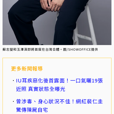
蘇志燮和玉澤演即將首度在台灣合體。圖/SHOWOFFICE提供
更多新聞報導
IU耳疾惡化後首露面！一口氣曬19張
近照 真實狀態全曝光
曾涉毒、身心狀況不佳！網紅裴仁圭
驚傳陳屍自宅