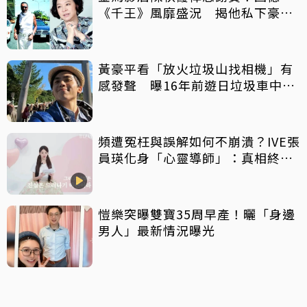
《千王》風靡盛況 揭他私下豪爽
給鉅額小費
黃豪平看「放火垃圾山找相機」有
感發聲 曝16年前遊日垃圾車中含
淚找御守
頻遭冤枉與誤解如何不崩潰？IVE張
員瑛化身「心靈導師」：真相終會
大白
愷樂突曝雙寶35周早產！曬「身邊
男人」最新情況曝光