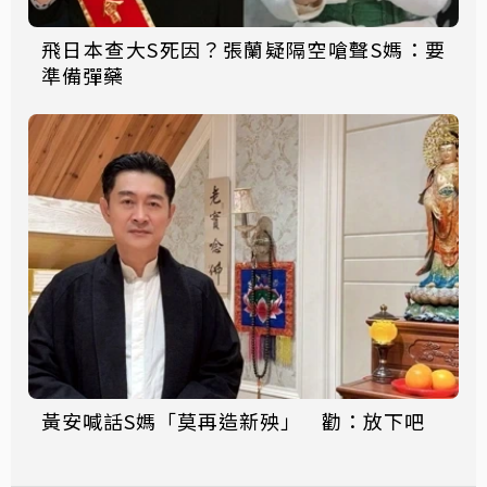
飛日本查大S死因？張蘭疑隔空嗆聲S媽：要
準備彈藥
黃安喊話S媽「莫再造新殃」 勸：放下吧