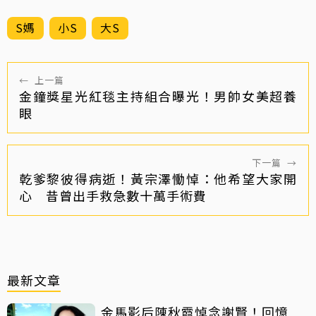
S媽
小S
大S
←
上一篇
金鐘獎星光紅毯主持組合曝光！男帥女美超養
眼
下一篇
→
乾爹黎彼得病逝！黃宗澤慟悼：他希望大家開
心 昔曾出手救急數十萬手術費
最新文章
金馬影后陳秋霞悼念謝賢！回憶