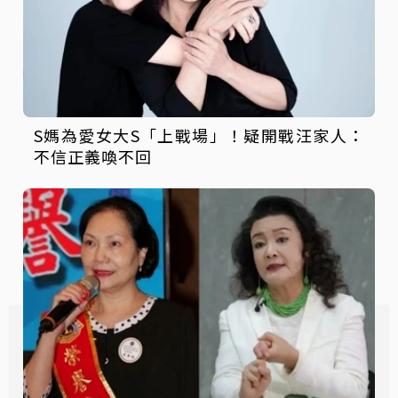
S媽為愛女大S「上戰場」！疑開戰汪家人：
不信正義喚不回