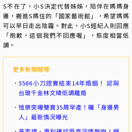
S不在了，小S決定代替姊姊，陪伴在媽媽身
邊，搬進S媽住的「國家藝術館」，希望媽媽
可以早日走出陰霾。對此，小S經紀人則回應
「抱歉，這個我們不回應喔」，態度相當低
調。
更多新聞報導
5566小刀證實結束14年婚姻！ 認與
台玻千金林文晴低調離婚
愷樂突曝雙寶35周早產！曬「身邊男
人」最新情況曝光
黃寅燁、惠利確認愛意深情熱吻！網