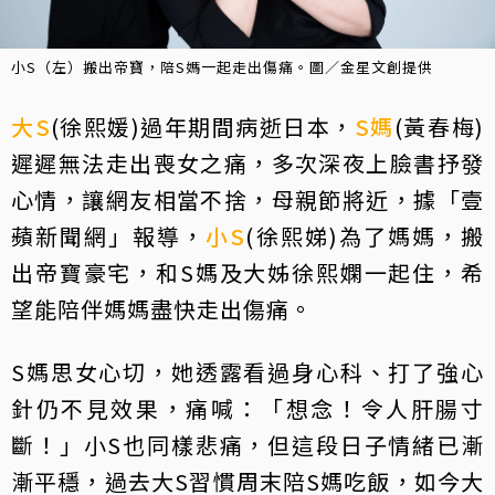
小S（左）搬出帝寶，陪S媽一起走出傷痛。圖／金星文創提供
大S
(徐熙媛)過年期間病逝日本，
S媽
(黃春梅)
遲遲無法走出喪女之痛，多次深夜上臉書抒發
心情，讓網友相當不捨，母親節將近，據「壹
蘋新聞網」報導，
小S
(徐熙娣)為了媽媽，搬
出帝寶豪宅，和S媽及大姊徐熙嫻一起住，希
望能陪伴媽媽盡快走出傷痛。
S媽思女心切，她透露看過身心科、打了強心
針仍不見效果，痛喊：「想念！令人肝腸寸
斷！」小S也同樣悲痛，但這段日子情緒已漸
漸平穩，過去大S習慣周末陪S媽吃飯，如今大