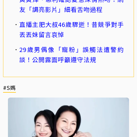
友「調亮影片」細看舌吻過程
直播主肥大叔46歲驟逝！昔競爭對手
丟丟妹留言哀悼
29歲男偶像「寵粉」誤觸法遭警約
談！公開露面呼籲遵守法規
#S媽