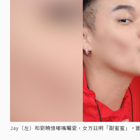
Jay（左）和劉曉憶嘟嘴曬愛，女方註明「甜蜜蜜」。圖