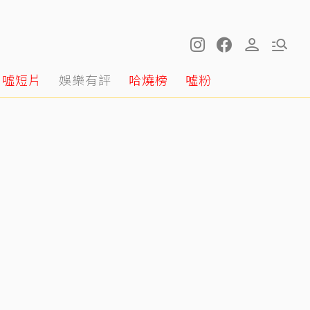
噓短片
娛樂有評
哈燒榜
噓粉