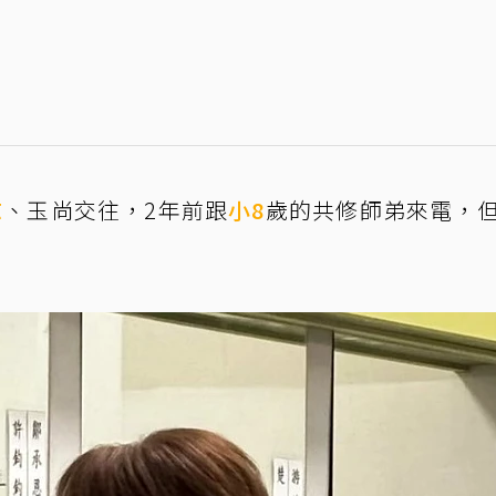
志
、玉尚交往，2年前跟
小8
歲的共修師弟來電，