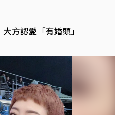
」
 大方認愛「有婚頭」