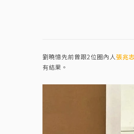
劉曉憶先前曾跟2位圈內人
張兆
有結果。