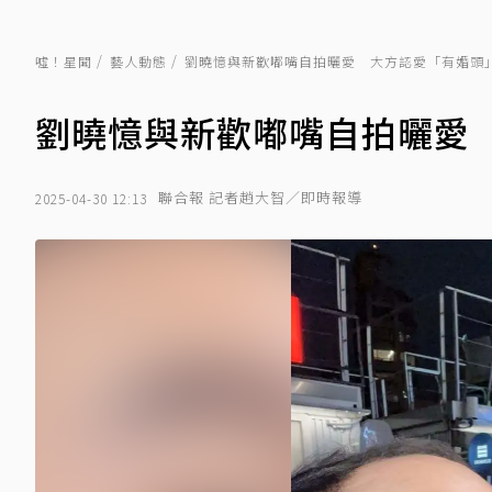
噓！星聞
藝人動態
劉曉憶與新歡嘟嘴自拍曬愛 大方認愛「有婚頭
劉曉憶與新歡嘟嘴自拍曬愛
聯合報 記者趙大智／即時報導
2025-04-30 12:13