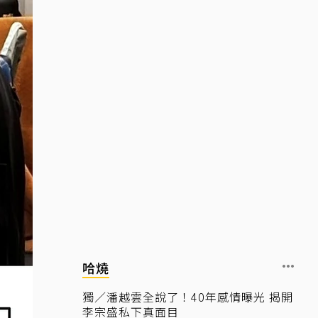
哈燒
獨／潘越雲全說了！40年感情曝光 揭開
李宗盛私下真面目