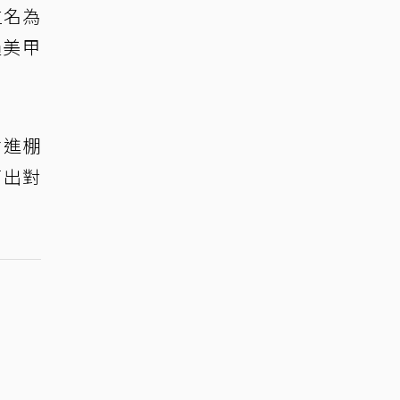
位名為
過美甲
會進棚
打出對