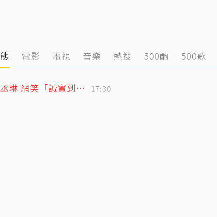
動態
電影
電視
音樂
熱搜
500齣
500歌
「寬魚」財報超直白！竟點名王心凌、楊丞琳 網笑「誠實到不行」
17:30