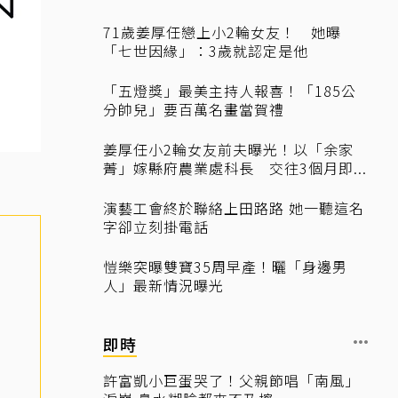
71歲姜厚任戀上小2輪女友！ 她曝
「七世因緣」：3歲就認定是他
「五燈獎」最美主持人報喜！「185公
分帥兒」要百萬名畫當賀禮
姜厚任小2輪女友前夫曝光！以「余家
菁」嫁縣府農業處科長 交往3個月即...
演藝工會終於聯絡上田路路 她一聽這名
字卻立刻掛電話
愷樂突曝雙寶35周早產！曬「身邊男
人」最新情況曝光
即時
許富凱小巨蛋哭了！父親節唱「南風」