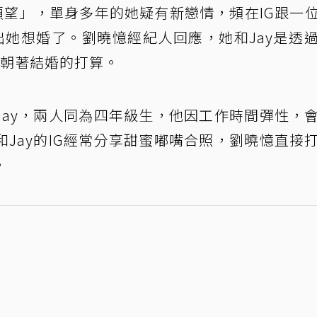
願望」，單身多年的她疑有新戀情，頻在IG跟一
出她想婚了。劉曉憶經紀人回應，她和Jay是透
有朝著結婚的打算。
Jay，兩人同為四年級生，他因工作時間彈性，
Jay的IG經常分享甜蜜嘟嘴合照，劉曉憶直接
。