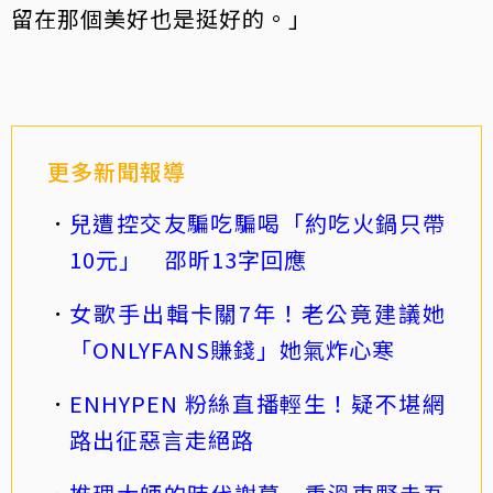
留在那個美好也是挺好的。」
更多新聞報導
兒遭控交友騙吃騙喝「約吃火鍋只帶
10元」 邵昕13字回應
女歌手出輯卡關7年！老公竟建議她
「ONLYFANS賺錢」她氣炸心寒
ENHYPEN 粉絲直播輕生！疑不堪網
路出征惡言走絕路