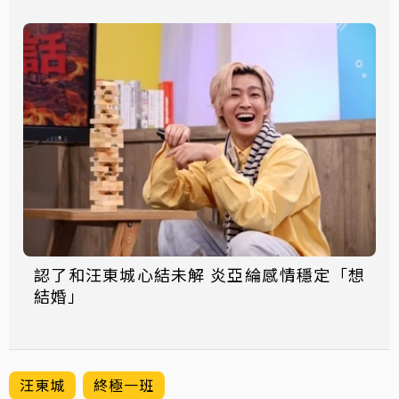
認了和汪東城心結未解 炎亞綸感情穩定「想
結婚」
汪東城
終極一班